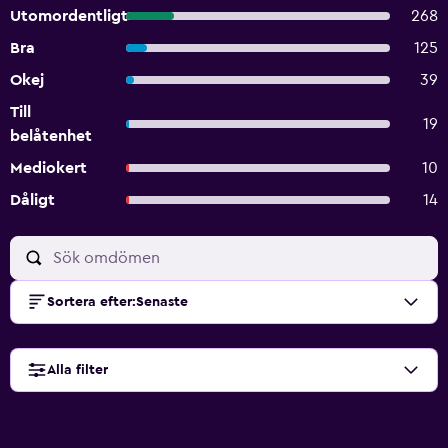
Utomordentligt
268
Bra
125
Okej
39
Till
19
belåtenhet
Mediokert
10
Dåligt
14
Sortera efter
:
Senaste
Alla filter