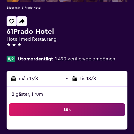
Bilder från 61Prado Hotel
61Prado Hotel
Hotell med Restaurang
3 stjärnor
Utomordentligt
1 490 verifierade omdömen
8,9
mån 17/8
-
tis 18/8
2 gäster, 1 rum
Sök