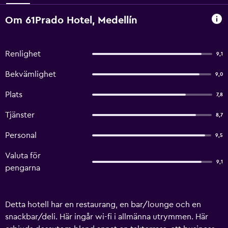
Om 61Prado Hotel, Medellín
Renlighet
9,1
Bekvämlighet
9,0
Plats
7,8
Tjänster
8,7
Personal
9,5
Valuta för
9,1
pengarna
Detta hotell har en restaurang, en bar/lounge och en
snackbar/deli. Här ingår wi-fi i allmänna utrymmen. Här