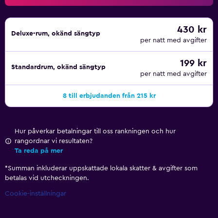
430 kr
Deluxe-rum, okänd sängtyp
per natt med avgifter
199 kr
Standardrum, okänd sängtyp
per natt med avgifter
8 till erbjudanden från 215 kr
Hur påverkar betalningar till oss rankningen och hur
rangordnar vi resultaten?
Ta reda på mer
*
Summan inkluderar uppskattade lokala skatter & avgifter som
betalas vid utcheckningen.
Cookie-inställningar