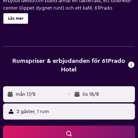
erbjuds dessutom bland annat en takterrass, ett business-
center (öppet dygnet runt) och ett kafé. 61Prado
Guesthouse erbjuder 23 rum med värdeförvaringsskåp
Läs mer
(laptopanpassade) och takfläkt. Platt-tv med kabelkanaler.
Detta hotell i Medellín erbjuder sina gäster gratis wi-fi.
Städning erbjuds dagligen och hårtork kan fås på begäran.
Gratis spjälsängar finns på begäran.
Rumspriser & erbjudanden för 61Prado
Hotel
mån 17/8
-
tis 18/8
2 gäster, 1 rum