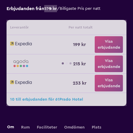
Erbjudanden från
199 kr
/
Billigaste Pris per natt
Leverantör
Per natt totalt
Visa
199 kr
erbjudande
Visa
215 kr
erbjudande
Visa
233 kr
erbjudande
10 till erbjudanden för 61Prado Hotel
Om
Rum
Faciliteter
Omdömen
Plats