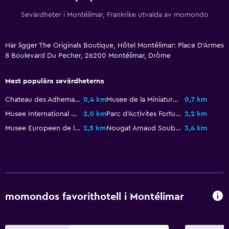
Daglig städning
Sevärdheter i Montélimar, Frankrike utvalda av momondo
Förstahjälpenlåda
Övervakningskameror i gemensamma utrymmen
Här ligger The Originals Boutique, Hôtel Montélimar: Place D'Armes
Övervakningskameror utanför boendet
8 Boulevard Du Pecher, 26200 Montélimar, Drôme
Säkerhetsvakt dygnet runt
Mest populära sevärdheterna
Tjänster och bekvämligheter
Chateau des Adhemar
0,4 km
Musee de la Miniature
0,7 km
Musee International des Sucreries
2,0 km
Parc d'Activites Fortuneau
2,2 km
Väckningsservice
Musee Europeen de l'Aviation de Chasse
2,5 km
Nougat Arnaud Soubeyran Fabrique and Musee
3,4 km
Mötesrum
Nyckelkortsåtkomst
Reception dygnet runt
Parkering och transport
momondos favorithotell i Montélimar
EV-laddningsstation
Parkering