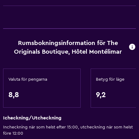
Nås via hiss
Allergivänliga rum
Rökning förbjuden
Nedsänkt vask
Fjäderfri kudde
Rumsbokningsinformation för The
Originals Boutique, Hôtel Montélimar
Toalett med stödhandtag
Övre våningar nås med hiss
Rökningsområden
Valuta för pengarna
Betyg för läge
Grundläggande bekvämligheter
8,8
9,2
Gratis WiFi
Wifi tillgängligt i alla områden
Icheckning/Utcheckning
Internet
Incheckning när som helst efter 15:00, utcheckning när som helst
Sängkläder
före 12:00