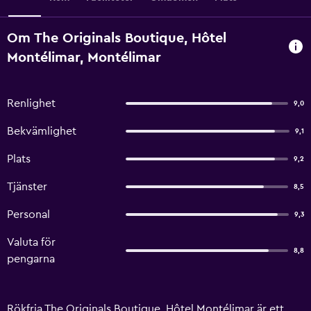
Om The Originals Boutique, Hôtel
Montélimar, Montélimar
Renlighet
9,0
Bekvämlighet
9,1
Plats
9,2
Tjänster
8,5
Personal
9,3
Valuta för
8,8
pengarna
Rökfria The Originals Boutique, Hôtel Montélimar är ett