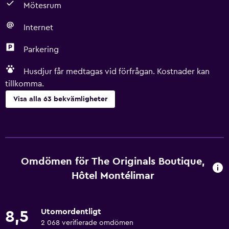
Mötesrum
Internet
Parkering
Husdjur får medtagas vid förfrågan. Kostnader kan
tillkomma.
Visa alla 63 bekvämligheter
Tillgänglighet och lämplighet
Husdjur får medtagas vid förfrågan. Kostnader kan
tillkomma.
Omdömen för The Originals Boutique,
Handikappvänligt
Hôtel Montélimar
Lättillgänglig dusch
Hiss
Utomordentligt
8,5
Duschstol
2 068 verifierade omdömen