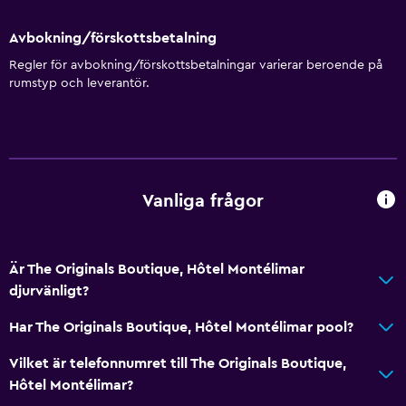
Handdukar
Brandsläckare
Avbokning/förskottsbetalning
Gratis toalettartiklar
Regler för avbokning/förskottsbetalningar varierar beroende på
rumstyp och leverantör.
Schampo
Brandvarnare
Värme
Kroppstvål
Vanliga frågor
Luftkonditionering
Papperskorgar
Är The Originals Boutique, Hôtel Montélimar
Badrum
djurvänligt?
Dusch
Har The Originals Boutique, Hôtel Montélimar pool?
Högre toalett
Vilket är telefonnumret till The Originals Boutique,
Hårfön
Hôtel Montélimar?
Toalett