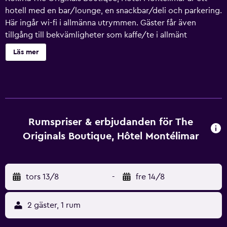
hotell med en bar/lounge, en snackbar/deli och parkering.
Här ingår wi-fi i allmänna utrymmen. Gäster får även
tillgång till bekvämligheter som kaffe/te i allmänt
utrymme och flerspråkig personal. The Originals Boutique,
Läs mer
Hôtel Montélimar erbjuder 44 luftkonditionerade rum med
hårtork. Platt-tv med satellitkanaler. Badrummen har
dusch. Detta hotell i Montélimar erbjuder sina gäster gratis
wi-fi. Städning sker dagligen. Fritidsaktiviteterna nedan
finns antingen tillgängliga på plats eller i närheten. Avgifter
kan tillkomma.
Rumspriser & erbjudanden för The
Originals Boutique, Hôtel Montélimar
tors 13/8
-
fre 14/8
2 gäster, 1 rum