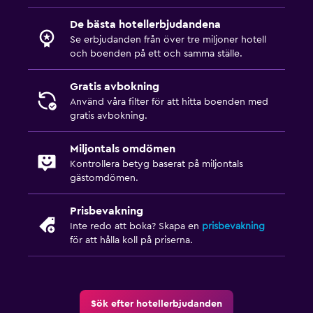
Skrivbord
De bästa hotellerbjudandena
Utomhus
Se erbjudanden från över tre miljoner hotell
och boenden på ett och samma ställe.
Terrass/uteplats
Gratis avbokning
Sovrum
Använd våra filter för att hitta boenden med
gratis avbokning.
Uttag nära sängen
Miljontals omdömen
Familjevänligt
Kontrollera betyg baserat på miljontals
gästomdömen.
Barnsängar tillgängliga
Prisbevakning
Inte redo att boka? Skapa en
prisbevakning
för att hålla koll på priserna.
Sök efter hotellerbjudanden