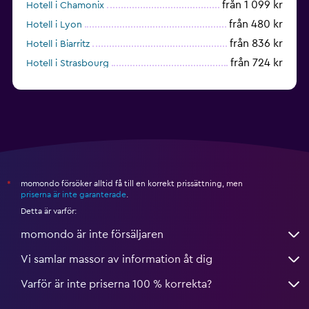
från 1 099 kr
Hotell i Chamonix
från 480 kr
Hotell i Lyon
från 836 kr
Hotell i Biarritz
från 724 kr
Hotell i Strasbourg
från 938 kr
Hotell i Montpellier
momondo försöker alltid få till en korrekt prissättning, men
*
priserna är inte garanterade
.
Detta är varför:
momondo är inte försäljaren
Vi samlar massor av information åt dig
Varför är inte priserna 100 % korrekta?