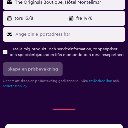
The Originals Boutique, Hôtel Montélimar
tors 13/8
fre 14/8
Mejla mig produkt- och serviceinformation, toppenpriser
och specialerbjudanden från momondo och dess resepartners
Skapa en prisbevakning
Genom att skapa en prisbevakning godkänner du våra
användarvillkor
och
sekretesspolicy.