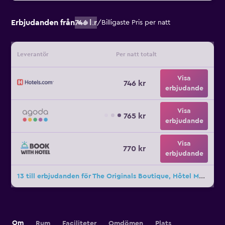
Erbjudanden från
746 kr
/
Billigaste Pris per natt
Leverantör
Per natt totalt
Visa
746 kr
erbjudande
Visa
765 kr
erbjudande
Visa
770 kr
erbjudande
13 till erbjudanden för The Originals Boutique, Hôtel Montélimar
Om
Rum
Faciliteter
Omdömen
Plats