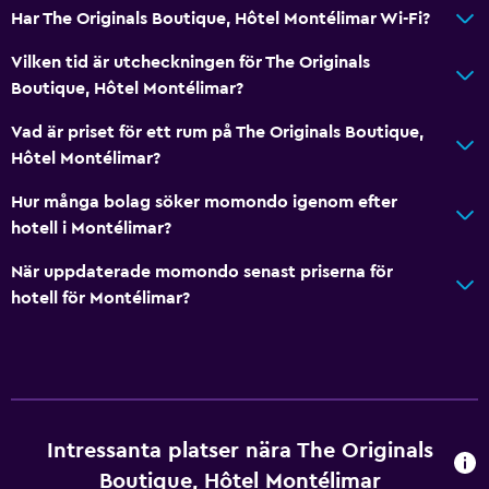
Har The Originals Boutique, Hôtel Montélimar Wi-Fi?
Toalettpapper
Privat badrum
Vilken tid är utcheckningen för The Originals
Boutique, Hôtel Montélimar?
Walk-in-dusch
Vad är priset för ett rum på The Originals Boutique,
Allmänt
Hôtel Montélimar?
Familjerum
Hur många bolag söker momondo igenom efter
Trägolv eller parkettgolv
hotell i Montélimar?
Sammanlänkade rum tillgängliga
När uppdaterade momondo senast priserna för
Ljudisolerade rum
hotell för Montélimar?
Ljudisolering
Stadsutsikt
Förvaring
Intressanta platser nära The Originals
Hälsa och säkerhet
Boutique, Hôtel Montélimar