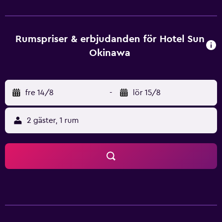
Okinawa är försedda med kabel-/satellitkanaler, kylskåp
och hårtork. Efter att ha landat och packat upp i rummet
kan gäster utforska det lokala området genom att ta sig till
Kencho-Mae Railway Station (Okinawa), vilket bara ligger
Rumspriser & erbjudanden för Hotel Sun
en kort promenad från detta hotellet. Här finns en
Okinawa
restaurang, vilket gör det till ett perfekt ställe att äta på.
Grand Café erbjuder japanska och lokala rätter och håller
öppet för lunch och middag. Nahas välkända
fre 14/8
-
lör 15/8
turistattraktioner ligger i närheten av Hotel Sun Okinawa
och Okinawa Prefecture Government Building och
Fukushuen befinner sig bara några minuter bort. Shuri
2 gäster, 1 rum
Castle ligger inom en kort bilresa från detta hotellet.