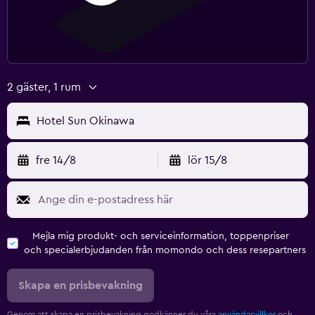
2 gäster, 1 rum
Hotel Sun Okinawa
fre 14/8
lör 15/8
Mejla mig produkt- och serviceinformation, toppenpriser
och specialerbjudanden från momondo och dess resepartners
Skapa en prisbevakning
Genom att skapa en prisbevakning godkänner du våra
användarvillkor
och