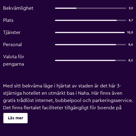
Bekvämlighet
3,0
Plats
8,7
Tjänster
10,0
Personal
8,6
Valuta för
8,5
pengarna
Med sitt bekväma läge i hjärtat av staden är det här 3-
stjärniga hotellet en utmärkt bas i Naha. Här finns även
gratis trådlöst internet, bubbelpool och parkeringsservice.
Det finns flertalet faciliteter tillgängligt för boende på
Hotel Sun Okinawa, som massage, kaffebar och mötesrum.
Läs mer
Personal finns tillgänglig dygnet runt och kan assistera
med bokning av utflykter och biljetter. Rum på Hotel Sun