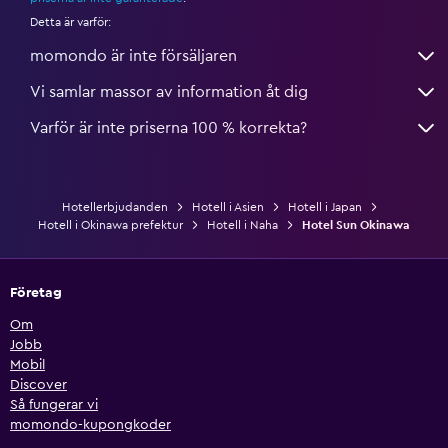
Detta är varför:
momondo är inte försäljaren
Vi samlar massor av information åt dig
Varför är inte priserna 100 % korrekta?
Hotellerbjudanden
Hotell i Asien
Hotell i Japan
Hotell i Okinawa prefektur
Hotell i Naha
Hotel Sun Okinawa
Företag
Om
Jobb
Mobil
Discover
Så fungerar vi
momondo-kupongkoder