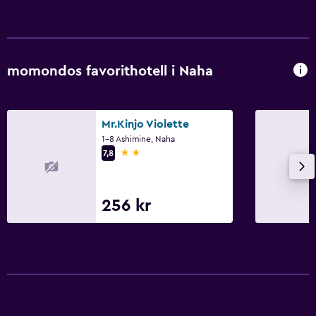
momondos favorithotell i Naha
Mr.Kinjo Violette
1-8 Ashimine, Naha
2 stjärnor
7,8
256 kr