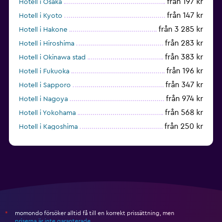
från 197 kr
Hotell i Osaka
från 147 kr
Hotell i Kyoto
från 3 285 kr
Hotell i Hakone
från 283 kr
Hotell i Hiroshima
från 383 kr
Hotell i Okinawa stad
från 196 kr
Hotell i Fukuoka
från 347 kr
Hotell i Sapporo
från 974 kr
Hotell i Nagoya
från 568 kr
Hotell i Yokohama
från 250 kr
Hotell i Kagoshima
från 1 241 kr
Hotell i Onna
momondo försöker alltid få till en korrekt prissättning, men
*
priserna är inte garanterade
.