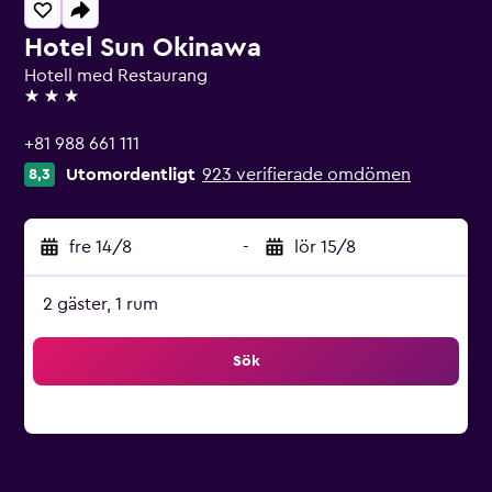
Hotel Sun Okinawa
Hotell med Restaurang
3 stjärnor
+81 988 661 111
Utomordentligt
923 verifierade omdömen
8,3
fre 14/8
-
lör 15/8
2 gäster, 1 rum
Sök