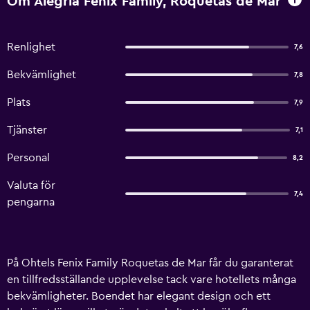
Om Alegria Fénix Family, Roquetas de Mar
Renlighet
7,6
Bekvämlighet
7,8
Plats
7,9
Tjänster
7,1
Personal
8,2
Valuta för
7,4
pengarna
På Ohtels Fenix Family Roquetas de Mar får du garanterat
en tillfredsställande upplevelse tack vare hotellets många
bekvämligheter. Boendet har elegant design och ett