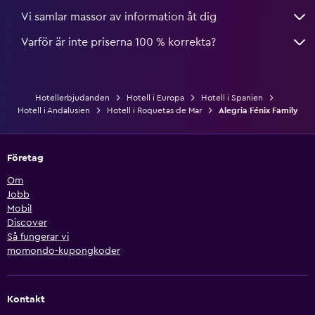
Vi samlar massor av information åt dig
Varför är inte priserna 100 % korrekta?
Hotellerbjudanden
Hotell i Europa
Hotell i Spanien
Hotell i Andalusien
Hotell i Roquetas de Mar
Alegria Fénix Family
Företag
Om
Jobb
Mobil
Discover
Så fungerar vi
momondo-kupongkoder
Kontakt