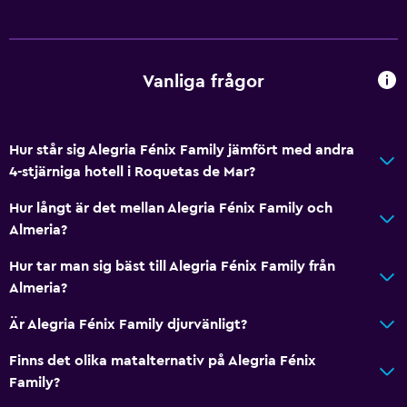
Reception dygnet runt
Restauranger
Vanliga frågor
Minibar
Inpackade luncher
Hur står sig Alegria Fénix Family jämfört med andra
Dietspecifika menyer (vid begäran)
4-stjärniga hotell i Roquetas de Mar?
Restaurang
Hur långt är det mellan Alegria Fénix Family och
Bar/lounge
Almeria?
Försäljningsautomat (drycker)
Hur tar man sig bäst till Alegria Fénix Family från
Café
Almeria?
Försäljningsautomat (snacks)
Är Alegria Fénix Family djurvänligt?
Finns det olika matalternativ på Alegria Fénix
Saker att göra
Family?
Sällskapsspel/pussel