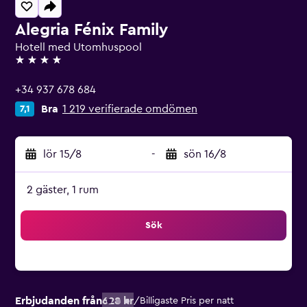
Alegria Fénix Family
Hotell med Utomhuspool
4 stjärnor
+34 937 678 684
Bra
1 219 verifierade omdömen
7,1
lör 15/8
-
sön 16/8
2 gäster, 1 rum
Sök
Erbjudanden från
628 kr
/
Billigaste Pris per natt