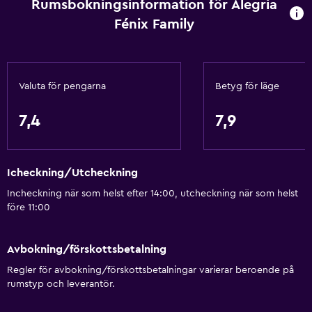
Rumsbokningsinformation för Alegria
Värme
Fénix Family
Kroppstvål
Luftkonditionering
Papperskorgar
Valuta för pengarna
Betyg för läge
Tjänster och bekvämligheter
7,4
7,9
Biluthyrning
Väckningsservice
Icheckning/Utcheckning
Concierge-service
Incheckning när som helst efter 14:00, utcheckning när som helst
Kassaskåp
före 11:00
Underhållningspersonal
Valutaväxling på plats
Avbokning/förskottsbetalning
Mötesrum
Regler för avbokning/förskottsbetalningar varierar beroende på
rumstyp och leverantör.
Utflyktsdisk
Nyckelkortsåtkomst