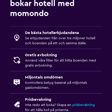
bokar hotell med
Badrum
momondo
Högre toalett
Hårfön
Privat badrum
De bästa hotellerbjudandena
Se erbjudanden från över tre miljoner hotell
och boenden på ett och samma ställe.
Utomhus
Terrass/uteplats
Gratis avbokning
Strandstolar
Använd våra filter för att hitta boenden med
gratis avbokning.
Trädgård
Miljontals omdömen
Tvättstuga
Kontrollera betyg baserat på miljontals
gästomdömen.
Tvättstuga
Strykservice
Prisbevakning
Inte redo att boka? Skapa en
prisbevakning
Tvätt-/kemtvättsservice
för att hålla koll på priserna.