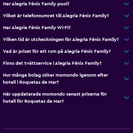
Har Alegria Fénix Family pool?
Spelrum
Golf
Vilket är telefonnumret till Alegria Fénix Family?
Dart
Har Alegria Fénix Family Wi-Fi?
Bingo
Vilken tid är utcheckningen för Alegria Fénix Family?
Kvällsunderhållning
Vad är priset för ett rum på Alegria Fénix Family?
Bordtennis
Biljardbord
Finns det tvättservice i Alegria Fénix Family?
Hur många bolag söker momondo igenom efter
Tillgänglighet och lämplighet
hotell i Roquetas de Mar?
Husdjur får medtagas vid förfrågan. Kostnader kan
När uppdaterade momondo senast priserna för
tillkomma.
hotell för Roquetas de Mar?
Handikappvänligt
Hiss
Rökning förbjuden
Lägre badrumsvask