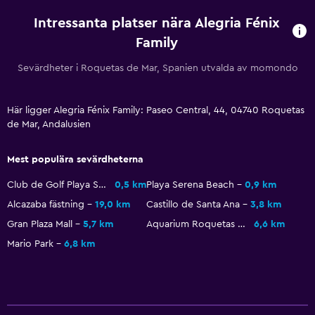
Intressanta platser nära Alegria Fénix
Toalett med stödhandtag
Family
Rökningsområden
Sevärdheter i Roquetas de Mar, Spanien utvalda av momondo
Familjevänligt
Barnsängar tillgängliga
Här ligger Alegria Fénix Family: Paseo Central, 44, 04740 Roquetas
de Mar, Andalusien
Barnpool
Barnvänlig buffé
Mest populära sevärdheterna
Inomhus lekområde
Club de Golf Playa Serena
0,5 km
Playa Serena Beach
0,9 km
Klubb för barn
Alcazaba fästning
19,0 km
Castillo de Santa Ana
3,8 km
Utomhusleksaker för barn
Gran Plaza Mall
5,7 km
Aquarium Roquetas de Mar
6,6 km
Lekplats
Mario Park
6,8 km
Media och underhållning
Flat-screen TV