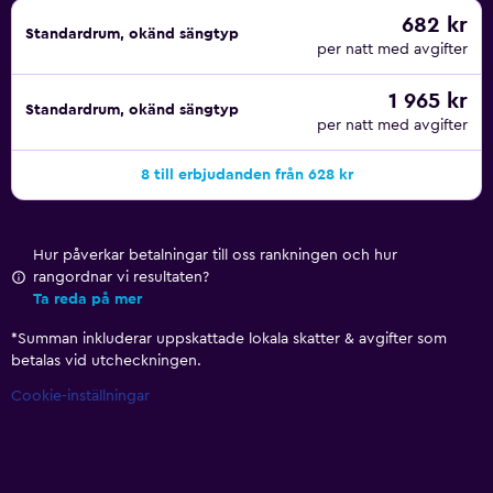
enheter, det finns även värme och luftkonditionering i
682 kr
Standardrum, okänd sängtyp
varje rum.
per natt med avgifter
På hotellet kan du besöka närliggande restauranger som
1 965 kr
Standardrum, okänd sängtyp
San Rocco, Spice Hut Indian Restaurant, Lilly's Bar och
per natt med avgifter
RAKU Restaurant. Hotellet har även en egen restaurang.
8 till erbjudanden från 628 kr
Här kan du besöka olika turistattraktioner och sevärdheter,
som Serena Beach, Chaplins Bar, La Goleta och Bar Y Da
Wakes. Andra turistattraktioner inkluderar La Envía,
Hur påverkar betalningar till oss rankningen och hur
Andalusiens fotocenter, Almerias katedral och Almerias
rangordnar vi resultaten?
museum.
Ta reda på mer
*
Summan inkluderar uppskattade lokala skatter & avgifter som
betalas vid utcheckningen.
Cookie-inställningar