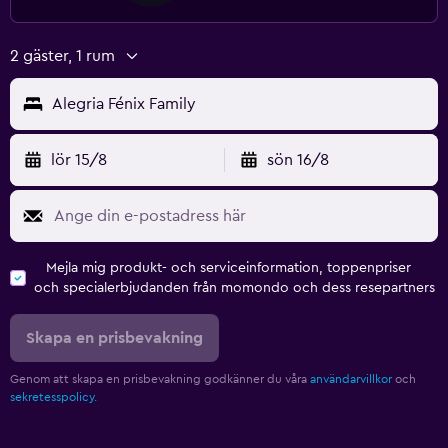
2 gäster, 1 rum
Alegria Fénix Family
lör 15/8
sön 16/8
Mejla mig produkt- och serviceinformation, toppenpriser
och specialerbjudanden från momondo och dess resepartners
Skapa en prisbevakning
Genom att skapa en prisbevakning godkänner du våra
användarvillkor
och
sekretesspolicy.