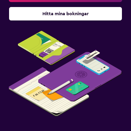
Arbetsyta
Skrivbord
Hitta mina bokningar
Pool
Utomhuspool