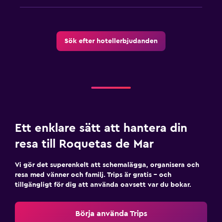
Sovrum
Uttag nära sängen
Sök efter hotellerbjudanden
Klädhängare
Garderob eller klädkammare
Hälsa och säkerhet
Daglig städning
Förstahjälpenlåda
Ett enklare sätt att hantera din
Övervakningskameror i gemensamma utrymmen
resa till Roquetas de Mar
Vi gör det superenkelt att schemalägga, organisera och
Fitness
resa med vänner och familj. Trips är gratis – och
Aerobics
tillgängligt för dig att använda oavsett var du bokar.
Tennis
Börja använda Trips