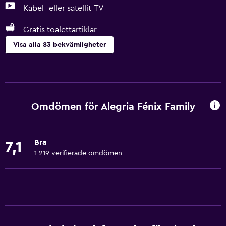
Kabel- eller satellit-TV
Gratis toalettartiklar
Visa alla 83 bekvämligheter
Grundläggande bekvämligheter
Gratis WiFi
Wifi tillgängligt i alla områden
Omdömen för Alegria Fénix Family
Internet
Sängkläder
Bra
7,1
Handdukar
1 219 verifierade omdömen
Brandsläckare
Gratis toalettartiklar
Schampo
Brandvarnare