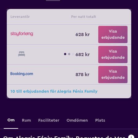
Leverantör
Per natt totalt
Visa
628 kr
erbjudande
Visa
682 kr
erbjudande
Visa
878 kr
erbjudande
10 till erbjudanden för Alegria Fénix Family
Om
Rum
Faciliteter
Omdömen
Plats