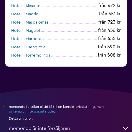
från 472 kr
Hotell i Alicante
från 651 kr
Hotell i Madrid
från 723 kr
Hotell i Maspalomas
från 456 kr
Hotell i Magaluf
från 455 kr
Hotell i Marbella
från 590 kr
Hotell i Fuengirola
från 508 kr
Hotell i Torremolinos
från 432 kr
Hotell i Torrevieja
momondo försöker alltid få till en korrekt prissättning, men
*
priserna är inte garanterade
.
Detta är varför:
momondo är inte försäljaren