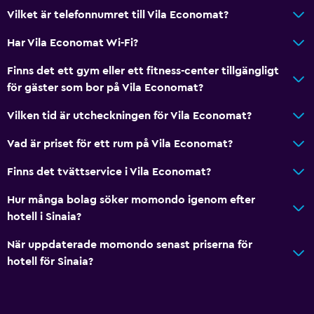
Dusch
Vilket är telefonnumret till Vila Economat?
Badmössa
Har Vila Economat Wi-Fi?
Badkar
Finns det ett gym eller ett fitness-center tillgängligt
Hårfön
för gäster som bor på Vila Economat?
Toalett
Vilken tid är utcheckningen för Vila Economat?
Toalettpapper
Vad är priset för ett rum på Vila Economat?
Morgonrock
Privat badrum
Finns det tvättservice i Vila Economat?
Hur många bolag söker momondo igenom efter
Tjänster och bekvämligheter
hotell i Sinaia?
Väckningsservice
När uppdaterade momondo senast priserna för
Kassaskåp
hotell för Sinaia?
Rumservice
Nyckelåtkomst