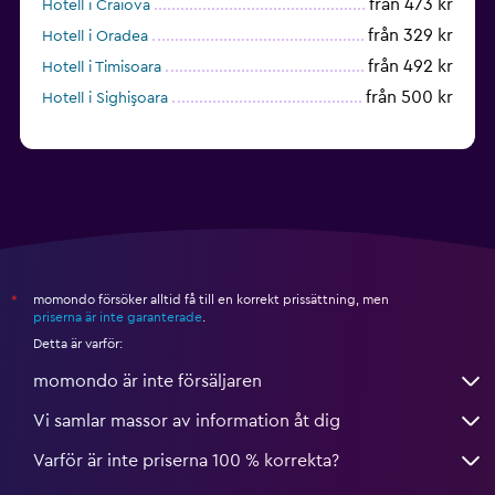
från 473 kr
Hotell i Craiova
från 329 kr
Hotell i Oradea
från 492 kr
Hotell i Timisoara
från 500 kr
Hotell i Sighişoara
momondo försöker alltid få till en korrekt prissättning, men
*
priserna är inte garanterade
.
Detta är varför:
momondo är inte försäljaren
Vi samlar massor av information åt dig
Varför är inte priserna 100 % korrekta?