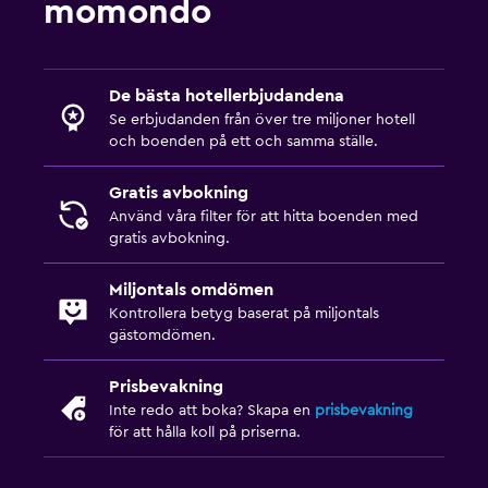
momondo
Utomhus
Terrass/uteplats
De bästa hotellerbjudandena
Se erbjudanden från över tre miljoner hotell
och boenden på ett och samma ställe.
Familjevänligt
Barnsängar tillgängliga
Gratis avbokning
Använd våra filter för att hitta boenden med
gratis avbokning.
Fitness
Träningslokal
Miljontals omdömen
Kontrollera betyg baserat på miljontals
gästomdömen.
Prisbevakning
Inte redo att boka? Skapa en
prisbevakning
för att hålla koll på priserna.