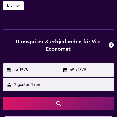
Complex La Tunuri - Vila Economat har minibar, platt-tv
Läs mer
och eget badrum. La Tunuri serverar internationella rätter
och traditionell rumänsk mat. Restaurangen serverar även
à la carte-frukost mot en extra kostnad. På Regal Peles
Café kan du koppla av med en god dryck ute på terrassen,
som har fantastisk utsikt över Peleș slott. Gästparkering är
gratis. Sinaias linbana ligger 1 km bort och det är 3 km till
Rumspriser & erbjudanden för Vila
tågstationen.
Economat
lör 15/8
-
sön 16/8
2 gäster, 1 rum