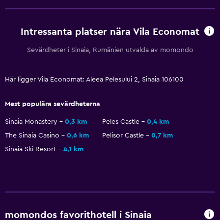
Reception dygnet runt
Tillgänglighet och lämplighet
Intressanta platser nära Vila Economat
Hela enheten ligger på bottenvåningen
Sevärdheter i Sinaia, Rumänien utvalda av momondo
Rökfria rum tillgängliga
Övre våningar nås via trappor
Här ligger Vila Economat: Aleea Pelesului 2, Sinaia 106100
Rökningsområden
Mest populära sevärdheterna
Media och underhållning
Sinaia Monastery
0,3 km
Peles Castle
0,4 km
The Sinaia Casino
0,6 km
Pelisor Castle
0,7 km
Flat-screen TV
Sinaia Ski Resort
4,1 km
Kabel- eller satellit-TV
TV
Tvättstuga
Tvättstuga
momondos favorithotell i Sinaia