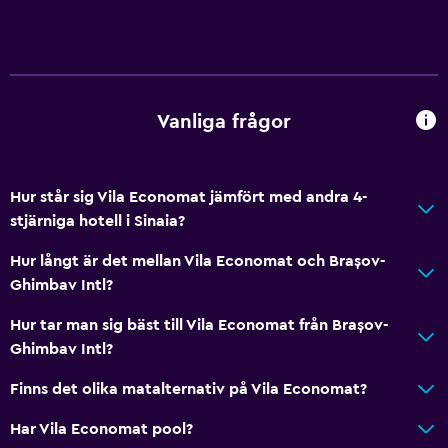
Restauranger
Vinglas
Minibar
Vanliga frågor
Inpackade luncher
Dietspecifika menyer (vid begäran)
Hur står sig Vila Economat jämfört med andra 4-
Restaurang
stjärniga hotell i Sinaia?
Bar/lounge
Hur långt är det mellan Vila Economat och Brașov-
Mat kan levereras till gästboendet
Ghimbav Intl?
Kaffemaskin
Hur tar man sig bäst till Vila Economat från Brașov-
Café
Ghimbav Intl?
Matbord
Finns det olika matalternativ på Vila Economat?
Har Vila Economat pool?
Badrum