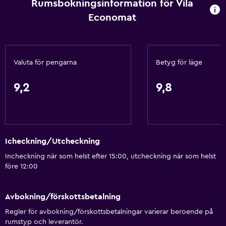
Rumsbokningsinformation för Vila
Heltäckningsmatta
Economat
Förvaring
Grundläggande bekvämligheter
Valuta för pengarna
Betyg för läge
Gratis WiFi
Wifi tillgängligt i alla områden
9,2
9,8
Internet
Sängkläder
Handdukar
Icheckning/Utcheckning
Brandsläckare
Incheckning när som helst efter 15:00, utcheckning när som helst
Gratis toalettartiklar
före 12:00
Schampo
Värme
Avbokning/förskottsbetalning
Kroppstvål
Regler för avbokning/förskottsbetalningar varierar beroende på
rumstyp och leverantör.
Papperskorgar