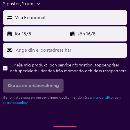
2 gäster, 1 rum
Vila Economat
lör 15/8
sön 16/8
Mejla mig produkt- och serviceinformation, toppenpriser
och specialerbjudanden från momondo och dess resepartners
Skapa en prisbevakning
Genom att skapa en prisbevakning godkänner du våra
användarvillkor
och
sekretesspolicy.