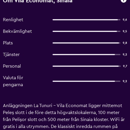
Om Vila Economat, Sinaia
Renlighet
9,6
Bekvämlighet
9,5
Plats
9,8
Tjänster
9,2
Personal
9,7
Valuta för
9,2
pengarna
Anläggningen La Tunuri - Vila Economat ligger mittemot
Peleș slott i de före detta högvaktslokalerna, 100 meter
från Pelișor slott och 500 meter från Sinaia kloster. WiFi är
gratis i alla utrymmen. De klassiskt inredda rummen på