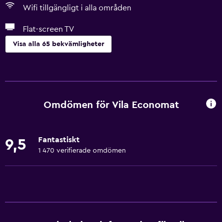
Wifi tillgängligt i alla områden
Flat-screen TV
Visa alla 65 bekvämligheter
Allmänt
Fönster
Familjerum
Omdömen för Vila Economat
Vardagsrum
Tofflor
Fantastiskt
9,5
Bäddsoffa
1 470 verifierade omdömen
Ljudisolering
Sevärdhetsutsikt
Skåp
Telefon