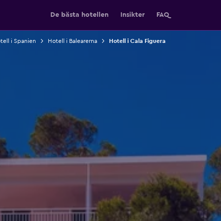
De bästa hotellen
Insikter
FAQ
tell i Spanien
Hotell i Balearerna
Hotell i Cala Figuera