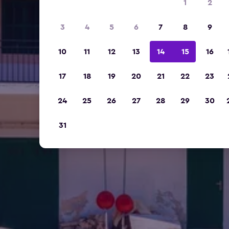
1
2
3
4
5
6
7
8
9
10
11
12
13
14
15
16
17
18
19
20
21
22
23
24
25
26
27
28
29
30
31