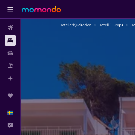
Hotellerbjudanden
Hotell i Europa
Ho
Flyg
Boende
Hyrbil
Paketresor
Planera med AI
Trips
Svenska
Feedback