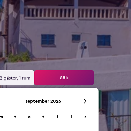
Sök
2 gäster, 1 rum
september 2026
m
t
o
t
f
l
s