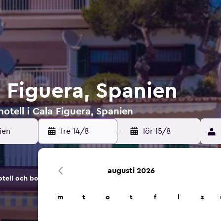
a Figuera, Spanien
otell i Cala Figuera, Spanien
fre 14/8
-
lör 15/8
augusti 2026
tell och boendealternativ.
m
t
o
t
f
l
s