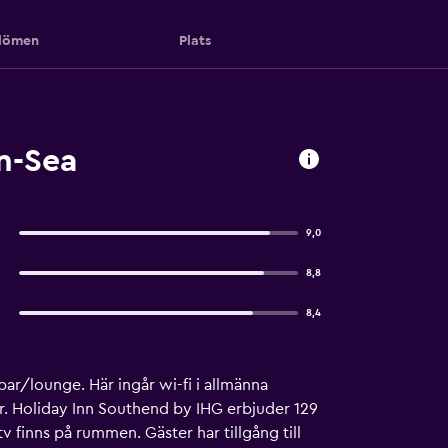
ömen
Plats
n-Sea
9,0
8,8
8,4
bar/lounge. Här ingår wi-fi i allmänna
r. Holiday Inn Southend by IHG erbjuder 129
 finns på rummen. Gäster har tillgång till