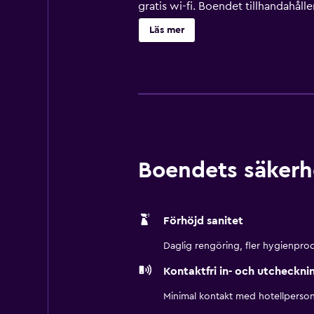
gratis wi-fi. Boendet tillhandahål
toalettartiklar. Städning sker dagli
Läs mer
Boendets säkerh
Förhöjd sanitet
Daglig rengöring, fler hygienprod
Kontaktfri in- och utcheckni
Minimal kontakt med hotellperson