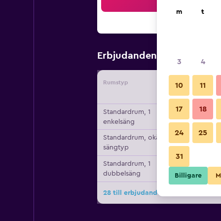
Sö
m
t
570 kr
Erbjudanden från
/
Bi
3
4
Rumstyp
Leverant
10
11
17
18
Standardrum, 1
enkelsäng
24
25
Standardrum, okänd
sängtyp
31
Standardrum, 1
dubbelsäng
Billigare
M
28 till erbjudanden för Holiday Inn