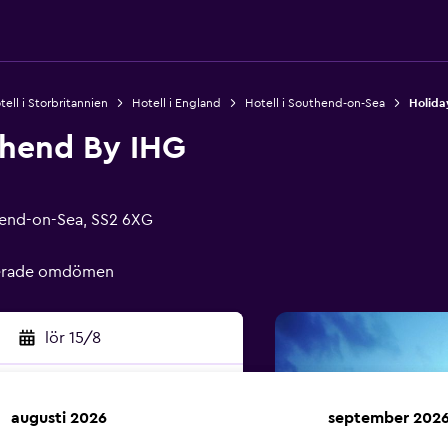
tell i Storbritannien
Hotell i England
Hotell i Southend-on-Sea
Holida
thend By IHG
end-on-Sea, SS2 6XG
ierade omdömen
lör 15/8
augusti 2026
september 202