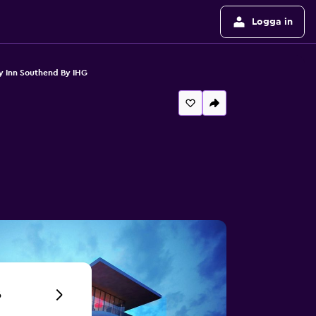
Logga in
y Inn Southend By IHG
6