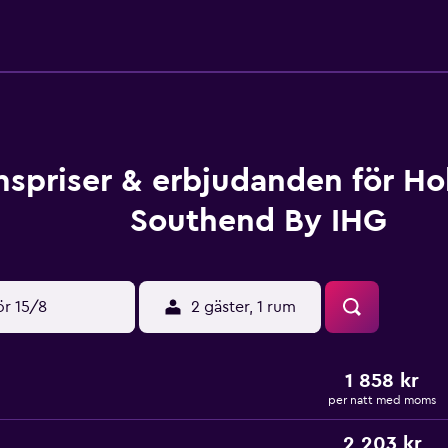
spriser & erbjudanden för Hol
Southend By IHG
ör 15/8
2 gäster, 1 rum
1 858 kr
per natt med moms
2 203 kr