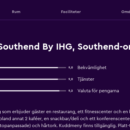
Rum
Faciliteter
Omd
Southend By IHG, Southend-o
Bekvämlighet
9,0
Tjänster
9,0
Valuta för pengarna
9,2
g som erbjuder gäster en restaurang, ett fitnesscenter och en 
and annat 2 kaféer, en snackbar/deli och ett konferenscente
panpassade) och hårtork. Kuddmeny finns tillgänglig. Platt-tv