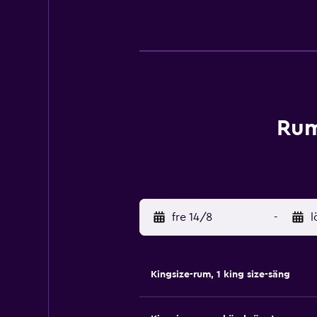
Rum
fre 14/8
-
l
Kingsize-rum, 1 king size-säng