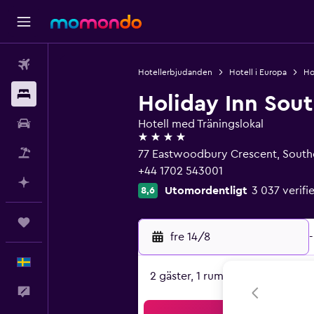
Flyg
Hotellerbjudanden
Hotell i Europa
Ho
Boende
Holiday Inn Sou
Hyrbil
Hotell med Träningslokal
4 stjärnor
Paketresor
77 Eastwoodbury Crescent, South
+44 1702 543001
Planera med AI
Utomordentligt
3 037 verif
8,6
Trips
fre 14/8
-
Svenska
2 gäster, 1 rum
Feedback