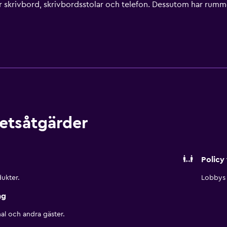
ler skrivbord, skrivbordsstolar och telefon. Dessutom har rumm
gen. Detta hotell har bland annat fitnesscenter.
etsåtgärder
Policy 
ukter.
Lobbys 
ng
al och andra gäster.