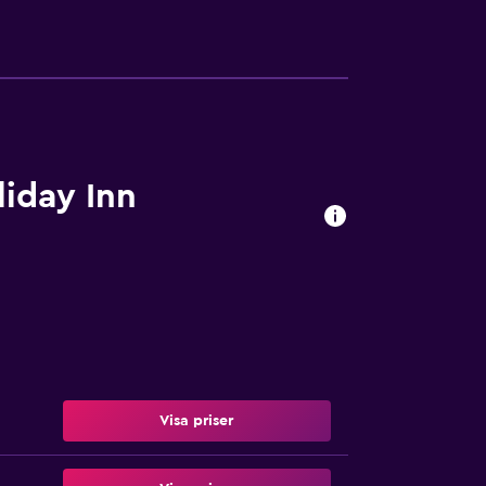
iday Inn
Visa priser