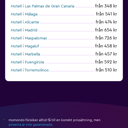
från 348 kr
Hotell i Las Palmas de Gran Canaria
från 541 kr
Hotell i Málaga
från 474 kr
Hotell i Alicante
från 654 kr
Hotell i Madrid
från 726 kr
Hotell i Maspalomas
från 458 kr
Hotell i Magaluf
från 457 kr
Hotell i Marbella
från 592 kr
Hotell i Fuengirola
från 510 kr
Hotell i Torremolinos
från 434 kr
Hotell i Torrevieja
momondo försöker alltid få till en korrekt prissättning, men
*
priserna är inte garanterade
.