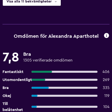
Visa alla 11 bekvämligheter
Omdömen för Alexandra Aparthotel
7,8
Bra
1305 verifierade omdömen
Fantastiskt
406
Utomordentligt
269
Bra
335
Okej
119
Till
104
belåtenhet