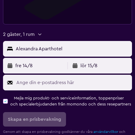
2 gäster, 1 rum
Alexandra Aparthotel
fre 14/8
lör 15/8
Mejla mig produkt- och serviceinformation, toppenpriser
och specialerbjudanden från momondo och dess resepartners
Skapa en prisbevakning
Genom att skapa en prisbevakning godkänner du våra
användarvillkor
och