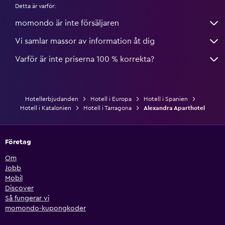
Detta är varför:
momondo är inte försäljaren
Vi samlar massor av information åt dig
Varför är inte priserna 100 % korrekta?
Hotellerbjudanden
Hotell i Europa
Hotell i Spanien
Hotell i Katalonien
Hotell i Tarragona
Alexandra Aparthotel
Företag
Om
Jobb
Mobil
Discover
Så fungerar vi
momondo-kupongkoder