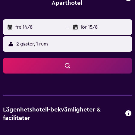
Aparthotel
fre 14/8
-
lör 15/8
2 gäster, 1 rum
Lägenhetshotell-bekvämligheter &
faciliteter