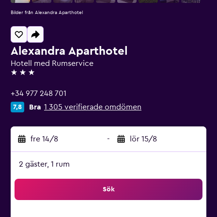
Bilder från Alexandra Aparthotel
Alexandra Aparthotel
Hotell med Rumservice
3 stjärnor
+34 977 248 701
Bra
1 305 verifierade omdömen
7,8
fre 14/8
-
lör 15/8
2 gäster, 1 rum
Sök