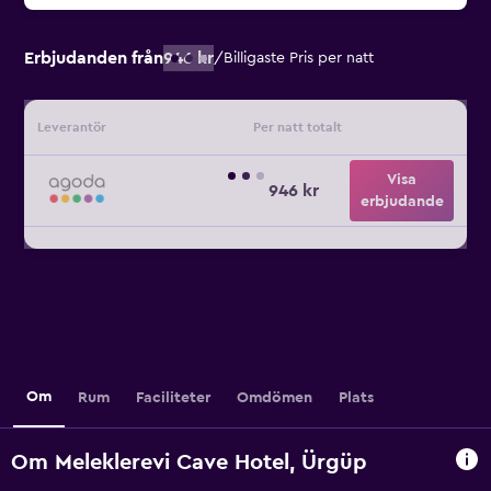
Erbjudanden från
946 kr
/
Billigaste Pris per natt
Leverantör
Per natt totalt
Visa
946 kr
erbjudande
Om
Rum
Faciliteter
Omdömen
Plats
Om Meleklerevi Cave Hotel, Ürgüp