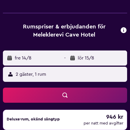
hotellet ett flera aktiviteter, så som vandring och ridning.
Melekler Evi Cave Hotel har 8 rum som är utrustade med
flertalet nödvändigheter för att försäkra sig om att
gästerna har en angenäm vistelse. Det finns även
Rumspriser & erbjudanden för
bröllopssviter tillgängligt. Det finns flertalet av caféer och
Meleklerevi Cave Hotel
restauranger i närheten av Melekler Evi Cave Hotel, samt
Göreme ligger bara någr minuter med bil bort. Har ett
bekvämt läge endast minuter från Göreme nationalpark.
fre 14/8
-
lör 15/8
2 gäster, 1 rum
946 kr
Deluxe-rum, okänd sängtyp
per natt med avgifter