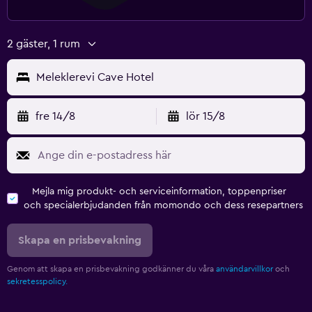
2 gäster, 1 rum
Meleklerevi Cave Hotel
fre 14/8
lör 15/8
Mejla mig produkt- och serviceinformation, toppenpriser
och specialerbjudanden från momondo och dess resepartners
Skapa en prisbevakning
Genom att skapa en prisbevakning godkänner du våra
användarvillkor
och
sekretesspolicy.