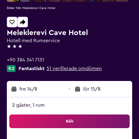
Bilder från Meleklerevi Cave Hotel
Meleklerevi Cave Hotel
Hotell med Rumservice
3 stjärnor
+90 384 341 7131
Fantastiskt
51 verifierade omdömen
9,2
fre 14/8
-
lör 15/8
2 gäster, 1 rum
Sök