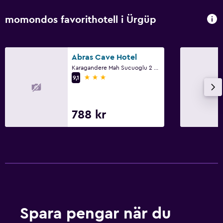
momondos favorithotell i Ürgüp
Abras Cave Hotel
Karagandere Mah Sucuoglu 2 Sk No 9, Ürgüp
3 stjärnor
9,1
788 kr
Spara pengar när du