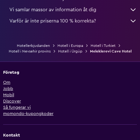
Vi samlar massor av information åt dig
Varför är inte priserna 100 % korrekta?
Hotellerbjudanden
Hotell i Europa
Hotell i Turkiet
Hotell i Nevsehir provins
Hotell i Ürgüp
Meleklerevi Cave Hotel
Företag
Om
Jobb
Mobil
Discover
Så fungerar vi
momondo-kupongkoder
Kontakt