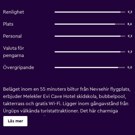
Renlighet
9,3
Plats
8,6
Personal
9,3
Valuta för
9,3
pengarna
Övergripande
9,0
Beläget inom en 55 minuters biltur från Nevsehir flygplats,
erbjuder Melekler Evi Cave Hotel skidskola, bubbelpool,
takterrass och gratis Wi-Fi. Ligger inom gångavstånd från
Ürgüps välkända turistattraktioner. Det här charmiga
hotellet i centrala Ürgüp tillhandahåller många faciliteter
Läs mer
som biljettservice, concierge och dygnet-runt-öppen
reception. För den på jakt efter utomhusäventyr har detta