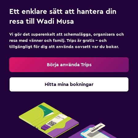
Parkering och transport
Ett enklare sätt att hantera din
Flygbuss (tilläggsavgift)
resa till Wadi Musa
Gratis parkering
Privat parkering
Vi gör det superenkelt att schemalägga, organisera och
resa med vänner och familj. Trips är gratis – och
Transferservice (mot extra avgift)
tillgängligt för dig att använda oavsett var du bokar.
EV-laddningsstation
Parkeringsservice
Börja använda Trips
Hälsa och säkerhet
Hitta mina bokningar
Daglig städning
Övervakningskameror i gemensamma utrymmen
Övervakningskameror utanför boendet
Säkerhetsvakt dygnet runt
Förstahjälpenlåda