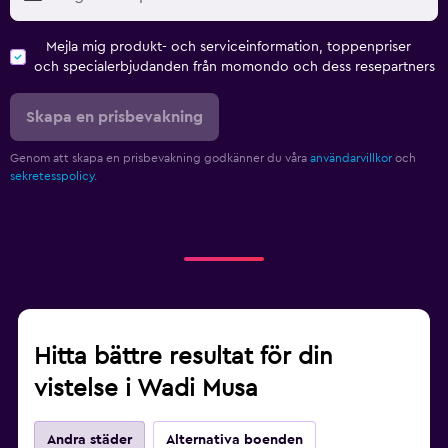
Bastu
Mejla mig produkt- och serviceinformation, toppenpriser
och specialerbjudanden från momondo och dess resepartners
Familjevänligt
Skapa en prisbevakning
Barnvakt eller crèche
Barnsängar tillgängliga
Genom att skapa en prisbevakning godkänner du våra
användarvillkor
och
sekretesspolicy.
Säkerhetsgrindar för småbarn
Arbetsyta
Fax/kopieringsmöjligheter
Skrivbord
Hitta bättre resultat för din
vistelse i Wadi Musa
Andra städer
Alternativa boenden