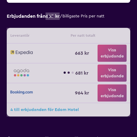
Erbjudanden från
663 kr
/
Billigaste Pris per natt
Leverantör
Per natt totalt
Visa
663 kr
erbjudande
Visa
681 kr
erbjudande
Visa
964 kr
erbjudande
4 till erbjudanden för Edom Hotel