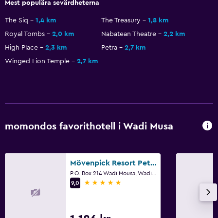
Mest populära sevärdheterna
Familjerum
The Siq
1,4 km
The Treasury
1,8 km
Skåp
Royal Tombs
2,0 km
Nabatean Theatre
2,2 km
Bergsutsikt
High Place
2,3 km
Petra
2,7 km
Förvaring
Winged Lion Temple
2,7 km
Utsikt över lugn gata
Vardagsrum
Tofflor
Ljudisolerade rum
momondos favorithotell i Wadi Musa
Ljudisolering
Telefon
Heltäckningsmatta
Mövenpick Resort Petra
P.O. Box 214 Wadi Mousa, Wadi Musa
Stadsutsikt
5 stjärnor
9,0
Saker att göra