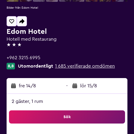
Bilder från Edom Hotel
Edom Hotel
Hotell med Restaurang
3 stjärnor
+962 3215 6995
Utomordentligt
1 685 verifierade omdömen
8,8
fre 14/8
-
lör 15/8
2 gäster, 1 rum
Sök