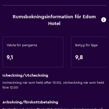
Rumservice
Utflyktsdisk
Rumsbokningsinformation för Edom
Nyckelåtkomst
Hotel
Nyckelkortsåtkomst
Fotmassage
Expressutcheckning
Valuta för pengarna
Betyg för läge
Privat incheckning/utcheckning
Reception dygnet runt
9,1
9,8
Kassaskåp
Vattenflaska
Icheckning/Utcheckning
Incheckning när som helst efter 15:00, utcheckning när som helst
Restauranger
före 12:00
Elektrisk vattenkokare
Livsmedelsleveranser
Avbokning/förskottsbetalning
Inpackade luncher