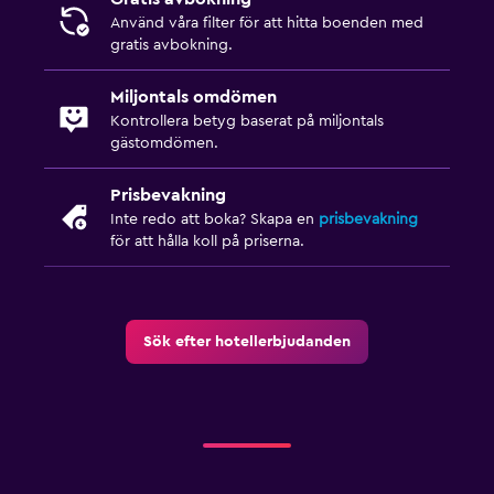
Använd våra filter för att hitta boenden med
Dusch
gratis avbokning.
Bidé
Miljontals omdömen
Toalett
Kontrollera betyg baserat på miljontals
Toalettpapper
gästomdömen.
Prisbevakning
Tillgänglighet och lämplighet
Inte redo att boka? Skapa en
prisbevakning
Rökningsområden
för att hålla koll på priserna.
Rökfria rum tillgängliga
Handikappvänligt
Hiss
Sök efter hotellerbjudanden
Tillgänglig parkering
Toalett med stödhandtag
Övre våningar nås med hiss