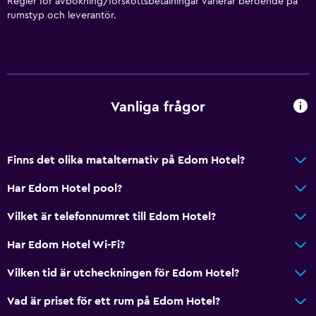
Regler för avbokning/förskottsbetalningar varierar beroende på
rumstyp och leverantör.
Dietspecifika menyer (vid begäran)
Restaurang
Mat kan levereras till gästboendet
Minibar
Vanliga frågor
Frukost på rummet
Te/kaffebryggare
Vattenkokare
Finns det olika matalternativ på Edom Hotel?
Kylskåp
Har Edom Hotel pool?
Kaffemaskin
Vilket är telefonnumret till Edom Hotel?
Matplats
Har Edom Hotel Wi-Fi?
Matbord
Vilken tid är utcheckningen för Edom Hotel?
Grundläggande bekvämligheter
Vad är priset för ett rum på Edom Hotel?
Internet