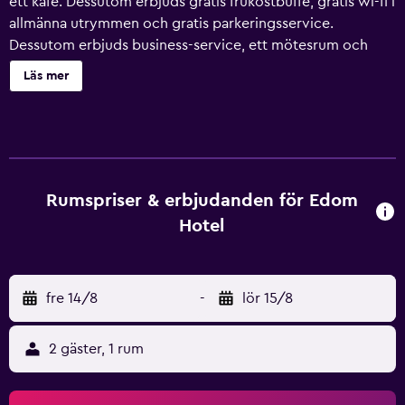
ett kafé. Dessutom erbjuds gratis frukostbuffé, gratis wi-fi i
allmänna utrymmen och gratis parkeringsservice.
Dessutom erbjuds business-service, ett mötesrum och
conciergetjänster. Edom Hotel erbjuder 135 rum med
Läs mer
gratis produkter i minibar och värdeförvaringsskåp.
Rummen har balkonger/terrasser. Platt-tv med
satellitkanaler. Badrummen har badkar/dusch, badrockar,
tofflor och bidéer. Gäster har tillgång till gratis wi-fi.
Skrivbord och telefon finns. Dessutom har rummen gratis
flaskvatten och kaffe- och tebryggare. Städning erbjuds
Rumspriser & erbjudanden för Edom
dagligen och strykjärn/strykbräda kan fås på begäran.
Hotel
Detta hotell har bland annat bastu. Fritidsaktiviteterna
nedan finns antingen tillgängliga på plats eller i närheten.
Avgifter kan tillkomma.
fre 14/8
-
lör 15/8
2 gäster, 1 rum