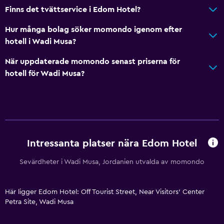
Finns det tvättservice i Edom Hotel?
Brandsläckare
Gratis toalettartiklar
Hur många bolag söker momondo igenom efter
hotell i Wadi Musa?
Brandvarnare
Värme
När uppdaterade momondo senast priserna för
hotell för Wadi Musa?
Luftkonditionering
Gratis WiFi
Sängkläder
Handdukar
Schampo
Intressanta platser nära Edom Hotel
Adapter
Sevärdheter i Wadi Musa, Jordanien utvalda av momondo
Kroppstvål
Papperskorgar
Här ligger Edom Hotel: Off Tourist Street, Near Visitors' Center
Petra Site, Wadi Musa
Allmänt