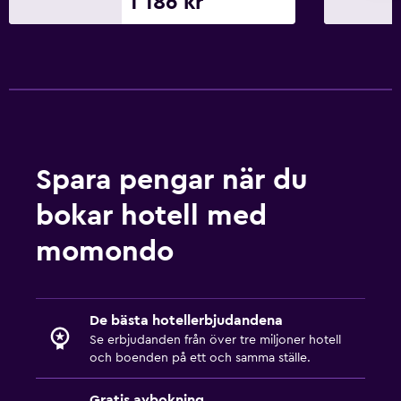
1 186 kr
Presentbutik
Eco-turism
Cykeluthyrning
Cykling
Kvällsunderhållning
Matlagningsklasser
Spara pengar när du
Skönhetssalong
Hästridning
bokar hotell med
Vandring
momondo
Badrum
Hårfön
De bästa hotellerbjudandena
Se erbjudanden från över tre miljoner hotell
Morgonrock
och boenden på ett och samma ställe.
Privat badrum
Upphöjd toalett
Gratis avbokning