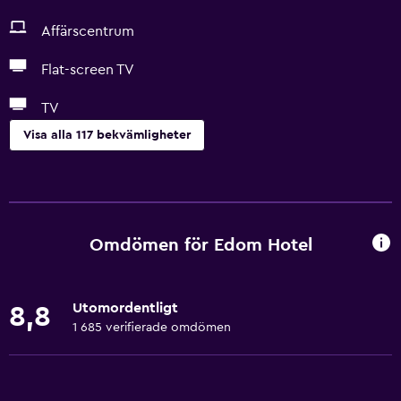
Affärscentrum
Flat-screen TV
TV
Visa alla 117 bekvämligheter
Tjänster och bekvämligheter
Affärscentrum
Biluthyrning
Omdömen för Edom Hotel
Väckningsservice
Concierge-service
Utomordentligt
8,8
Valutaväxling på plats
1 685 verifierade omdömen
Mötesrum
Kollektivtrafiksbiljetter