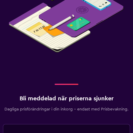
Kassaskåp
Tvättstuga
Tvättstuga
Strykservice
Tvätt-/kemtvättsservice
Byxpress
Torkställ för kläder
Media och underhållning
Flat-screen TV
Bli meddelad när priserna sjunker
Kabel- eller satellit-TV
Dagliga prisförändringar i din inkorg – endast med Prisbevakning.
Delat lounge/TV-område
TV