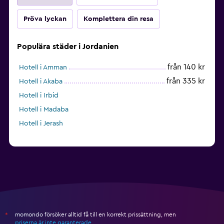
Pröva lyckan
Komplettera din resa
Populära städer i Jordanien
från 140 kr
Hotell i Amman
från 335 kr
Hotell i Akaba
Hotell i Irbid
Hotell i Madaba
Hotell i Jerash
momondo försöker alltid få till en korrekt prissättning, men
*
priserna är inte garanterade
.