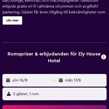
bar/lounge, kemtvätt och tvättmöjligheter. Dessutom
erbjuds gratis wi-fi i allmänna utrymmen och avgiftsfri
parkering. Gäster får även tillgång till bekvämligheter som
bröllopstjänster och en bankettsal. Ely House Hotel
Läs mer
erbjuder 18 rum med hårtork. Dessa individuellt inredda
rum inkluderar skrivbord. Sängarna har bäddmadrasser.
Det finns kabel-TV. Gäster har tillgång till gratis wi-fi.
Städning erbjuds dagligen och strykjärn/strykbräda kan
fås på begäran. Extrasängar (avgift tillkommer) är också
tillgängliga.
Rumspriser & erbjudanden för Ely House
Hotel
sön 16/8
-
mån 17/8
2 gäster, 1 rum