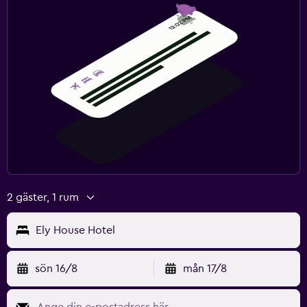
2 gäster, 1 rum
Ely House Hotel
sön 16/8
mån 17/8