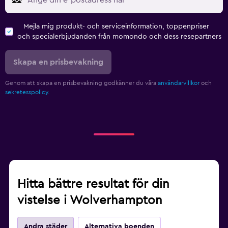
Mejla mig produkt- och serviceinformation, toppenpriser
och specialerbjudanden från momondo och dess resepartners
Skapa en prisbevakning
Genom att skapa en prisbevakning godkänner du våra
användarvillkor
och
sekretesspolicy.
Hitta bättre resultat för din
vistelse i Wolverhampton
Andra städer
Alternativa boenden