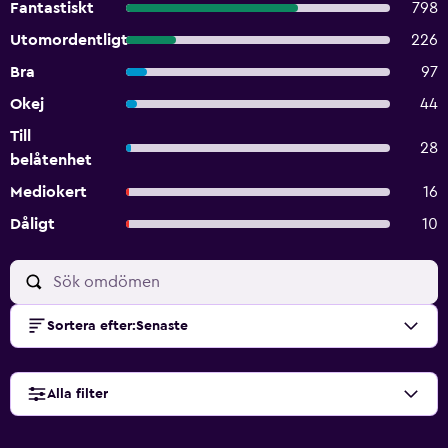
Fantastiskt
798
Utomordentligt
226
Bra
97
Okej
44
Till
28
belåtenhet
Mediokert
16
Dåligt
10
Sortera efter
:
Senaste
Alla filter