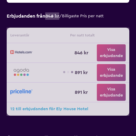
Erbjudanden från
846 kr
/
Billigaste Pris per natt
Leverantör
Per natt totalt
Visa
846 kr
erbjudande
Visa
891 kr
erbjudande
Visa
891 kr
erbjudande
12 till erbjudanden för Ely House Hotel