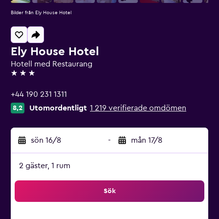
Bilder från Ely House Hotel
Ely House Hotel
Hotell med Restaurang
3 stjärnor
+44 190 231 1311
Utomordentligt
1 219 verifierade omdömen
8,2
sön 16/8
-
mån 17/8
2 gäster, 1 rum
Sök