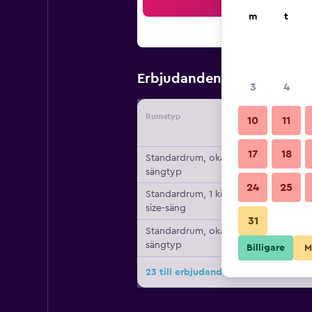
Sö
m
t
1 146 kr
Erbjudanden från
/
3
4
Rumstyp
Leverant
10
11
17
18
Standardrum, okänd
sängtyp
24
25
Standardrum, 1 king
size-säng
31
Standardrum, okänd
sängtyp
Billigare
M
23 till erbjudanden för Yalikavak M