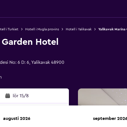
ell i Turkiet
Hotell i Mugla provins
Hotell i Yalikavak
Yalikavak Marina
a Garden Hotel
esi No: 6 D: 6, Yalikavak 48900
n
lör 15/8
augusti 2026
september 202