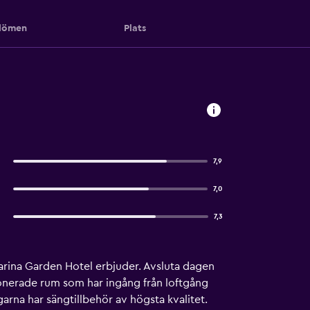
ömen
Plats
7,9
7,0
7,3
Marina Garden Hotel erbjuder. Avsluta dagen
ionerade rum som har ingång från loftgång
rna har sängtillbehör av högsta kvalitet.