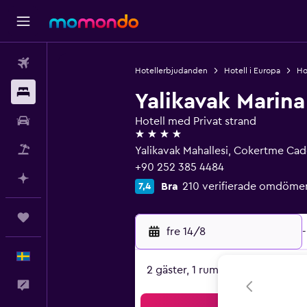
Flyg
Hotellerbjudanden
Hotell i Europa
Hot
Boende
Yalikavak Marin
Hyrbil
Hotell med Privat strand
4 stjärnor
Paketresor
Yalikavak Mahallesi, Cokertme Cadd
+90 252 385 4484
Planera med AI
Bra
210 verifierade omdöme
7,4
Trips
fre 14/8
-
Svenska
2 gäster, 1 rum
Feedback