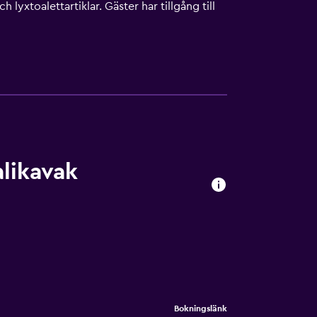
xtoalettartiklar. Gäster har tillgång till
kåp och telefon. Dessutom har rummen gratis
Detta hotell har bland annat fitnesscenter
 eller i närheten. Avgifter kan tillkomma.
likavak
Bokningslänk