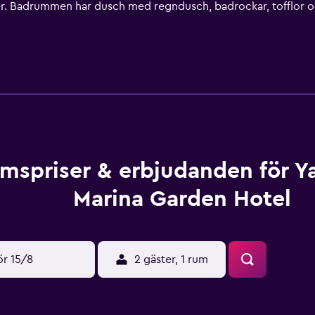
 Badrummen har dusch med regndusch, badrockar, tofflor och ly
h wi-fi. Boendet tillhandahåller skrivbord, värdeförvaringss
erbjuds dagligen och strykjärn/strykbräda kan fås på begäran. 
ritidsaktiviteterna nedan finns antingen tillgängliga på plats
mspriser & erbjudanden för Ya
Marina Garden Hotel
ör 15/8
2 gäster, 1 rum