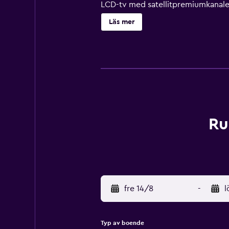
LCD-tv med satellitpremiumkanaler.
gratis fast internetuppkoppling oc
Läs mer
flaskvatten och hårtork. Städning 
och en säsongsöppen utomhuspool. F
Ru
fre 14/8
-
l
Typ av boende