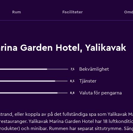
Rum
Faciliteter
Omd
rina Garden Hotel, Yalikavak
Bekvämlighet
7,5
Tjänster
8,5
Valuta för pengarna
8,8
dstrand, eller koppla av på det fullständiga spa som Yalikavak 
estauranger. Yalikavak Marina Garden Hotel har 18 luftkondit
produkter) och minibar. Rummen har separat sittutrymme. Sänga