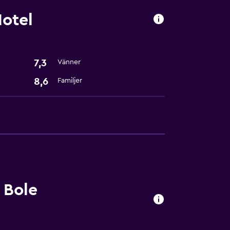
otel
7,3
Vänner
8,6
Familjer
g
 Bole