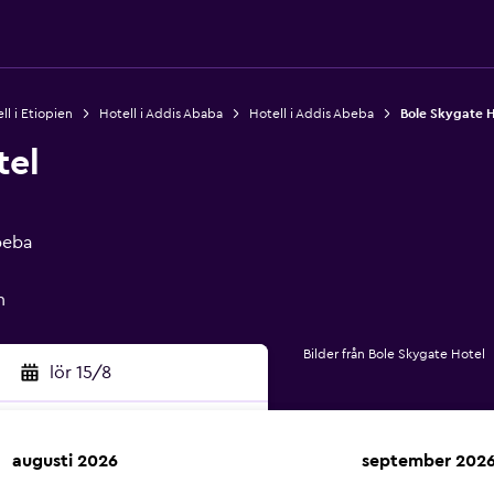
ll i Etiopien
Hotell i Addis Ababa
Hotell i Addis Abeba
Bole Skygate H
tel
beba
n
Bilder från Bole Skygate Hotel
lör 15/8
augusti 2026
september 202