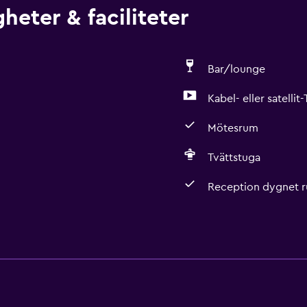
heter & faciliteter
Bar/lounge
Kabel- eller satellit
Mötesrum
Tvättstuga
Reception dygnet r
Tjänster och bekvämlig
Rumservice
Valutaväxling på plats
Mötesrum