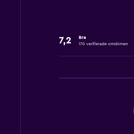
Rökningsområden
Restauranger
Restaurang
Bra
7,2
170 verifierade omdömen
Bar/lounge
Minibar
Parkering och transport
Flygbuss
Badrum
Hårfön
Hälsa och säkerhet
Kassaskåp