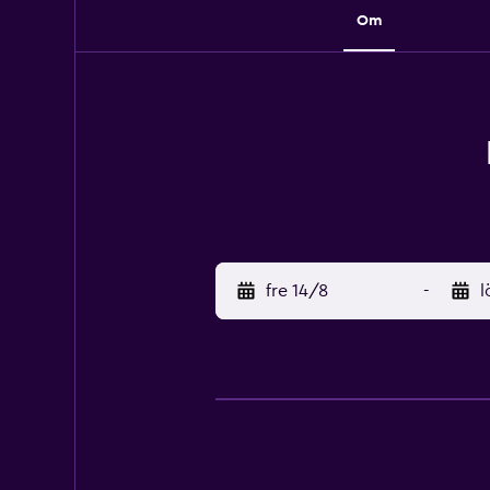
Om
fre 14/8
-
l