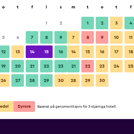
k
o
t
f
l
s
m
t
o
t
f
1
2
1
2
3
4
5
6
7
8
9
7
8
9
10
11
12
13
14
15
16
14
15
16
17
18
Visa priser
19
20
21
22
23
21
22
23
24
25
26
27
28
29
30
28
29
30
Visa priser
Visa priser
edel
Dyrare
Baserat på genomsnittspris för 3-stjärniga hotell.