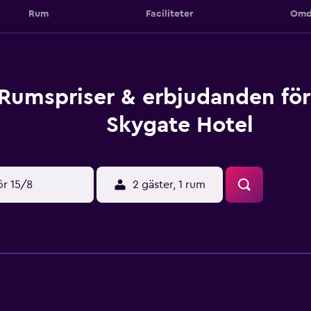
Rum
Faciliteter
Omd
Rumspriser & erbjudanden för
Skygate Hotel
ör 15/8
2 gäster, 1 rum