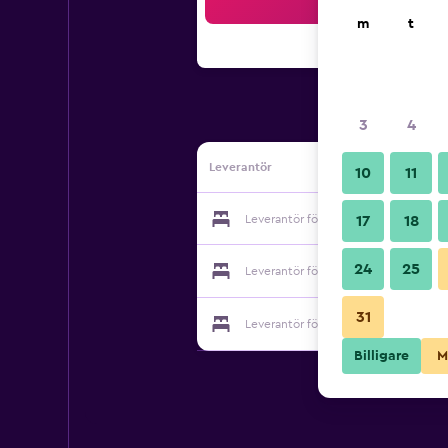
Sö
m
t
3
4
Leverantör
10
11
Leverantör för Bole Skygate Hotel
17
18
24
25
Leverantör för Bole Skygate Hotel
31
Leverantör för Bole Skygate Hotel
Billigare
M