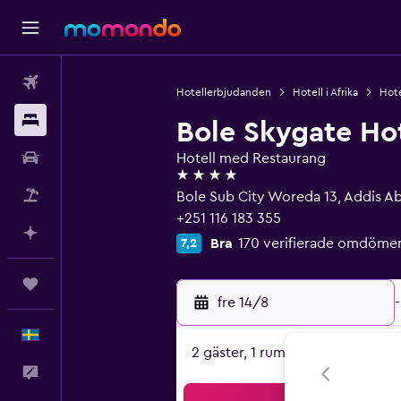
Flyg
Hotellerbjudanden
Hotell i Afrika
Hote
Boende
Bole Skygate Ho
Hyrbil
Hotell med Restaurang
4 stjärnor
Paketresor
Bole Sub City Woreda 13, Addis A
+251 116 183 355
Planera med AI
Bra
170 verifierade omdöme
7,2
Trips
fre 14/8
-
Svenska
2 gäster, 1 rum
Feedback