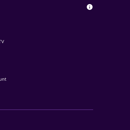
-TV
unt
heter