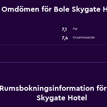
Reception dygnet runt
Omdömen för Bole Skygate H
Tvättstuga
Tvättstuga
7,1
Par
Tvätt-/kemtvättsservice
7,4
Ensamresande
Media och underhållnin
Kabel- eller satellit-TV
Allmänt
Förvaring
Rumsbokningsinformation för
Skygate Hotel