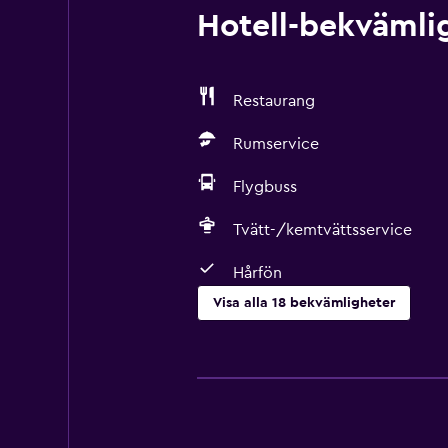
Hotell-bekvämlig
Restaurang
Rumservice
Flygbuss
Tvätt-/kemtvättsservice
Hårfön
Visa alla 18 bekvämligheter
Tillgänglighet och lämplighet
Rökfria rum tillgängliga
Handikappvänligt
Hiss