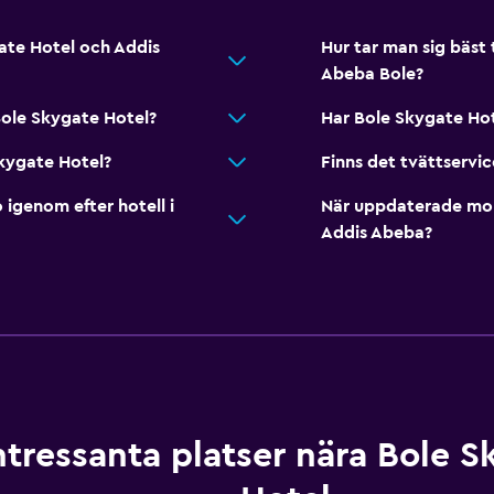
ate Hotel och Addis
Hur tar man sig bäst 
Abeba Bole?
Bole Skygate Hotel?
Har Bole Skygate Hot
Skygate Hotel?
Finns det tvättservic
genom efter hotell i
När uppdaterade momo
Addis Abeba?
ntressanta platser nära Bole S