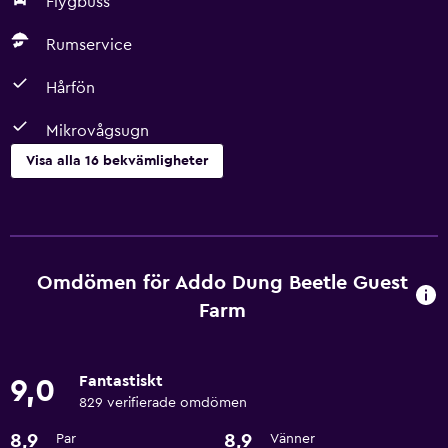
Flygbuss
Rumservice
Hårfön
Mikrovågsugn
Visa alla 16 bekvämligheter
Restauranger
Kaffemaskin
Vattenkokare
Omdömen för Addo Dung Beetle Guest
Mikrovågsugn
Farm
Kylskåp
Fantastiskt
9,0
Grundläggande bekvämligheter
829 verifierade omdömen
Wifi
8,9
8,9
Par
Vänner