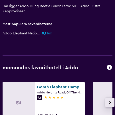
Här ligger Addo Dung Beetle Guest Farm: 6105 Addo, Östra
Kapprovinsen
Mest populära sevärdheterna
Addo Elephant National Park
8,1 km
momondos favorithotell i Addo
Gorah Elephant Camp
Addo Heights Road, Off The N10, Addo Elephant Park, Eastern Cape, Addo, Östra Kapprovinsen
5 stjärnor
9,6