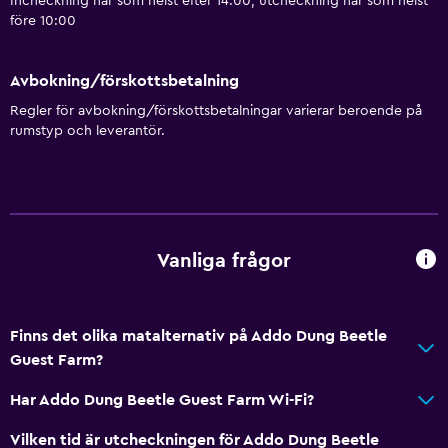
Incheckning när som helst efter 14:00, utcheckning när som helst
Flygbuss
före 10:00
Badrum
Avbokning/förskottsbetalning
Hårfön
Regler för avbokning/förskottsbetalningar varierar beroende på
rumstyp och leverantör.
Tvättstuga
Tvättstuga
Tjänster och bekvämligheter
Vanliga frågor
Rumservice
Finns det olika matalternativ på Addo Dung Beetle
Guest Farm?
Har Addo Dung Beetle Guest Farm Wi-Fi?
Vilken tid är utcheckningen för Addo Dung Beetle