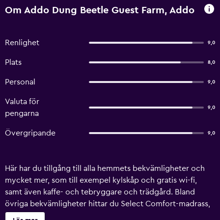
Om Addo Dung Beetle Guest Farm, Addo
Renlighet
9,0
Plats
8,0
Personal
9,0
Valuta för
9,0
pengarna
Övergripande
9,0
Här har du tillgång till alla hemmets bekvämligheter och
mycket mer, som till exempel kylskåp och gratis wi-fi,
samt även kaffe- och tebryggare och trädgård. Bland
övriga bekvämligheter hittar du Select Comfort-madrass,
tvättstuga, handdukar och vattenkokare.