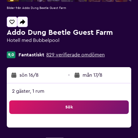
Bilder från Addo Dung Beetle Guest Farm
Addo Dung Beetle Guest Farm
Hotell med Bubbelpool
Klasskategori: 0
Fantastiskt
829 verifierade omdömen
9,0
sön 16/8
-
mån 17/8
2 gäster, 1 rum
Sök