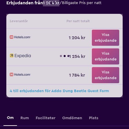
Erbjudanden från
1 204 kr
/
Billigaste Pris per natt
Leverantör
Per natt totalt
Visa
1 204 kr
erbjudande
Visa
1 254 kr
erbjudande
Visa
1 784 kr
erbjudande
4 till erbjudanden för Addo Dung Beetle Guest Farm
Om
Rum
Faciliteter
Omdömen
Plats