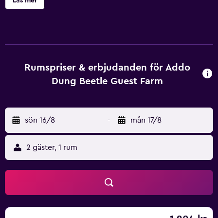
Läs mer
Rumspriser & erbjudanden för Addo
Dung Beetle Guest Farm
sön 16/8
-
mån 17/8
2 gäster, 1 rum