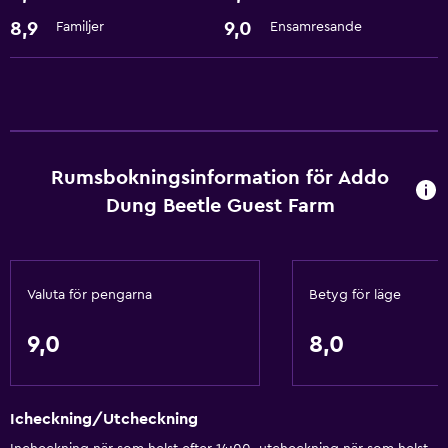
Adapter
8,9
9,0
Familjer
Ensamresande
Luftkonditionering
Utomhus
Grill
Trädgård
Rumsbokningsinformation för Addo
Dung Beetle Guest Farm
Saker att göra
Cykeluthyrning
Presentbutik
Valuta för pengarna
Betyg för läge
Pool och spa
9,0
8,0
Bubbelpool
Icheckning/Utcheckning
Parkering och transport