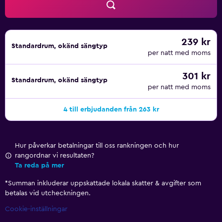
Club Sidar har en à la carte-restaurang som serverar ett
urval av olika rätter. Du kan också ta något att dricka i
poolbaren. I närheten finns restauranger som Obakoy
239 kr
Standardrum, okänd sängtyp
Ekmek, Bella Alanya Heikinbaari och McDonald's.
per natt med moms
Hotellet ligger bara 10 minuters promenad från Kleopatra
301 kr
Beach. Du kan också promenera till Alanyas vattenpark,
Standardrum, okänd sängtyp
per natt med moms
Alanyas kulturcenter och Alanyas arkeologiska museum.
4 till erbjudanden från 263 kr
Hur påverkar betalningar till oss rankningen och hur
rangordnar vi resultaten?
Ta reda på mer
*
Summan inkluderar uppskattade lokala skatter & avgifter som
betalas vid utcheckningen.
Cookie-inställningar