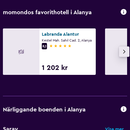
Frukost på rummet
momondos favorithotell i Alanya
Matbord
Allmänt
Labranda Alantur
Kestel Mah. Sahil Cad. 2, Alanya
Familjerum
5 stjärnor
8,1
Vardagsrum
Tofflor
1 202 kr
Bäddsoffa
Ljudisolering
Telefon
Kakel/marmorgolv
Närliggande boenden i Alanya
Badrum
Hårfön
Saray
Visa mer