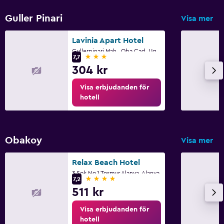
Skönhetssalong
Guller Pinari
Visa mer
Bordtennis
Lavinia Apart Hotel
Vattenland
Gullerpinari Mah., Oba Cad. Ugur Sok. No.21, Alanya
3 stjärnor
7,7
Biljardbord
304 kr
Visa erbjudanden för
Hälsa och säkerhet
hotell
Daglig städning
Övervakningskameror i gemensamma utrymmen
Övervakningskameror utanför boendet
Obakoy
Visa mer
Säkerhetsvakt dygnet runt
Relax Beach Hotel
Förstahjälpenlåda
3.Sok.No.1 Tosmur Alanya, Alanya
4 stjärnor
7,2
511 kr
Parkering och transport
Visa erbjudanden för
Flygbuss (tilläggsavgift)
hotell