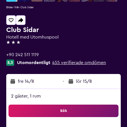
Bilder från Club Sidar
Club Sidar
Hotell med Utomhuspool
3 stjärnor
+90 242 511 1119
Utomordentligt
455 verifierade omdömen
8,3
fre 14/8
-
lör 15/8
2 gäster, 1 rum
Sök