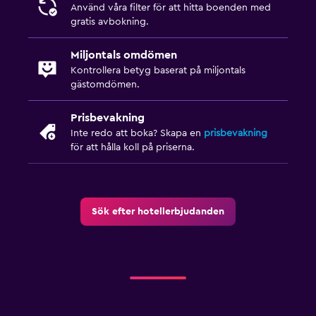
Använd våra filter för att hitta boenden med
gratis avbokning.
Utomhus
Miljontals omdömen
Trädgård
Kontrollera betyg baserat på miljontals
Terrass/uteplats
gästomdömen.
Balkong
Prisbevakning
Inte redo att boka? Skapa en
prisbevakning
Tvättstuga
för att hålla koll på priserna.
Tvättstuga
Strykservice
Torkställ för kläder
Sök efter hotellerbjudanden
Arbetsyta
Fax/kopieringsmöjligheter
Skrivbord