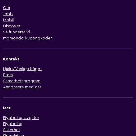
Om
Jobb
Mobil
Discover
Så fungerar vi
momondo-kupongkoder
Kontakt
Hjälp/Vanliga frågor
Press
Samarbetsprogram
Annonsera med oss
Mer
Flygbolagsavgifter
Flygbolag
Säkerhet
Flygplatser