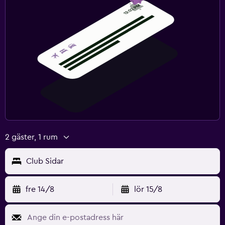
2 gäster, 1 rum
Club Sidar
fre 14/8
lör 15/8