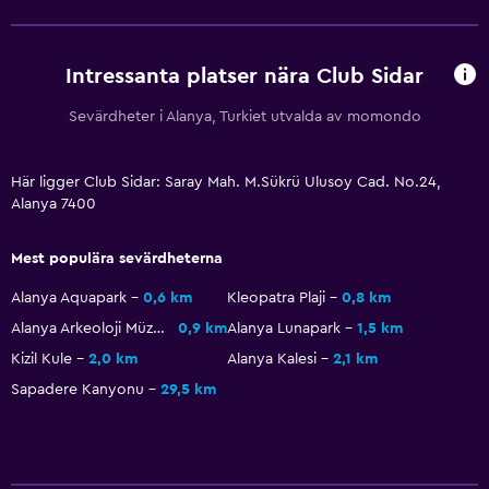
Tillgänglighet och lämplighet
Rökfria rum tillgängliga
Handikappvänligt
Intressanta platser nära Club Sidar
Lättillgänglig dusch
Sevärdheter i Alanya, Turkiet utvalda av momondo
Hiss
Tillgänglig parkering
Här ligger Club Sidar: Saray Mah. M.Sükrü Ulusoy Cad. No.24,
Alanya 7400
Toalett med stödhandtag
Övre våningar nås med hiss
Mest populära sevärdheterna
Alanya Aquapark
0,6 km
Kleopatra Plaji
0,8 km
Restauranger
Alanya Arkeoloji Müzesi
0,9 km
Alanya Lunapark
1,5 km
Dietspecifika menyer (vid begäran)
Kizil Kule
2,0 km
Alanya Kalesi
2,1 km
Restaurang
Sapadere Kanyonu
29,5 km
Bar/lounge
Minibar
Kafeteria