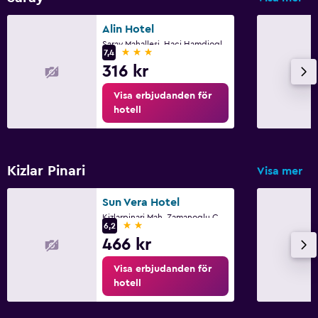
Offentligt bad
Privat badrum
Alin Hotel
Saray Mahallesi, Haci Hamdioglu Sokak No.7, Alanya
Dusch
3 stjärnor
7,4
316 kr
Toalett
Visa erbjudanden för
Toalettpapper
hotell
Media och underhållning
Flat-screen TV
Kizlar Pinari
Visa mer
Kabel- eller satellit-TV
Sun Vera Hotel
Bibliotek
Kizlarpinari Mah. Zamanoglu Cad No 62, Alanya
2 stjärnor
6,2
Delat lounge/TV-område
466 kr
TV
Visa erbjudanden för
hotell
Saker att göra
Presentbutik