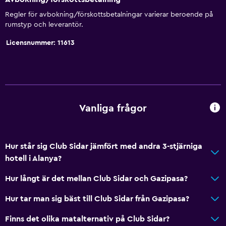
Luftkonditionering
Regler för avbokning/förskottsbetalningar varierar beroende på
rumstyp och leverantör.
Wifi (tilläggsavgift)
Licensnummer: 11613
Sängkläder
Handdukar
Schampo
Kroppstvål
Vanliga frågor
Papperskorgar
Pool och spa
Hur står sig Club Sidar jämfört med andra 3-stjärniga
Uppvärmd pool
hotell i Alanya?
Spa
Hur långt är det mellan Club Sidar och Gazipasa?
Inomhuspool
Hur tar man sig bäst till Club Sidar från Gazipasa?
Utomhuspool
Ångbastu
Finns det olika matalternativ på Club Sidar?