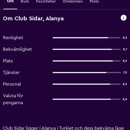
Om
Rum
Faciliteter
Omdömen
Plats
Om Club Sidar, Alanya
Renlighet
8,2
Bekvämlighet
8,7
Plats
8,9
Tjänster
7,9
Personal
8,5
Valuta för
8,6
pengarna
Club Sidar ligger i Alanya i Turkiet och dess bekväma läge