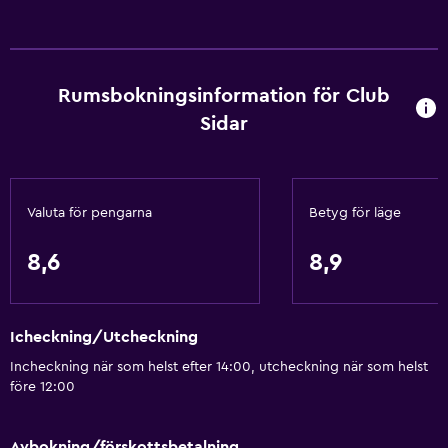
Rumservice
Nyckelåtkomst
Nyckelkortsåtkomst
Rumsbokningsinformation för Club
Fotmassage
Sidar
Expressutcheckning
Privat incheckning/utcheckning
Reception dygnet runt
Valuta för pengarna
Betyg för läge
Kassaskåp
8,6
8,9
Grundläggande bekvämligheter
Wifi tillgängligt i alla områden
Icheckning/Utcheckning
Internet
Incheckning när som helst efter 14:00, utcheckning när som helst
Brandsläckare
före 12:00
Gratis toalettartiklar
Brandvarnare
Avbokning/förskottsbetalning