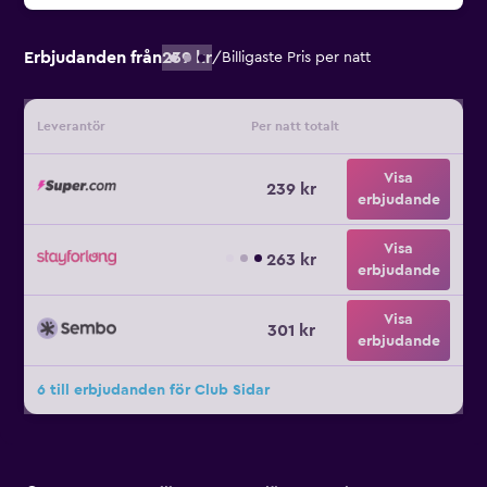
Erbjudanden från
239 kr
/
Billigaste Pris per natt
Leverantör
Per natt totalt
Visa
239 kr
erbjudande
Visa
263 kr
erbjudande
Visa
301 kr
erbjudande
6 till erbjudanden för Club Sidar