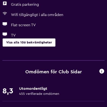
Gratis parkering
Wifi tillgängligt i alla områden
Flat-screen TV
TV
Visa alla 106 bekvämligheter
Tjänster och bekvämligheter
Biluthyrning
Väckningsservice
Omdömen för Club Sidar
Valutaväxling på plats
Hammam (turkiskt bad)
Utomordentligt
8,3
Mötesrum
455 verifierade omdömen
Snabbköp på plats