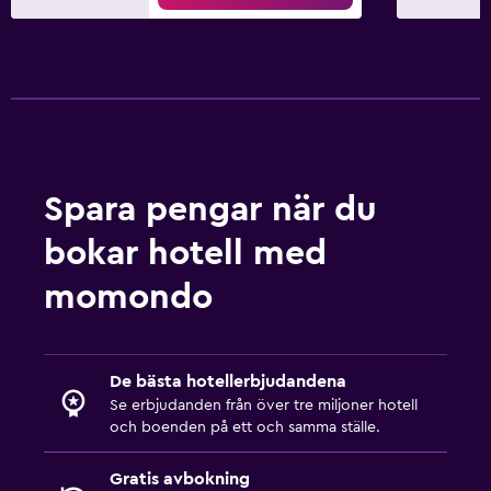
Gratis parkering
Transferservice (mot extra avgift)
Gatuparkering
Sovrum
Uttag nära sängen
Spara pengar när du
Bäddsoffa
bokar hotell med
Klädhängare
Garderob eller klädkammare
momondo
Familjevänligt
Barnsängar tillgängliga
De bästa hotellerbjudandena
Se erbjudanden från över tre miljoner hotell
Barnpool
och boenden på ett och samma ställe.
Barnmåltider
Gratis avbokning
Barnvagnar