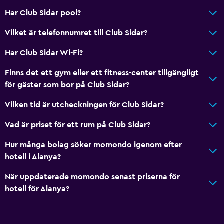
Massage
Har Club Sidar pool?
Poolbar
Vilket är telefonnumret till Club Sidar?
Bastu
Har Club Sidar Wi-Fi?
Vattenrutschkana
Finns det ett gym eller ett fitness-center tillgängligt
Kök
för gäster som bor på Club Sidar?
Köksutrustning
Vilken tid är utcheckningen för Club Sidar?
Kök
Vad är priset för ett rum på Club Sidar?
Kokvrå
Hur många bolag söker momondo igenom efter
Ugn
hotell i Alanya?
Spishäll
När uppdaterade momondo senast priserna för
Kylskåp
hotell för Alanya?
Matplats