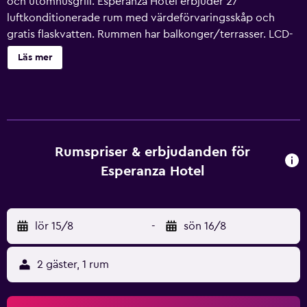
och utomhusgrill. Esperanza Hotel erbjuder 27
luftkonditionerade rum med värdeförvaringsskåp och
gratis flaskvatten. Rummen har balkonger/terrasser. LCD-
tv med satellitkanaler. Badrummen har dusch, tofflor,
Läs mer
gratis toalettartiklar och hårtorkar. Gäster har tillgång till
gratis wi-fi. Skrivbord och telefon finns. Städning sker
dagligen. En utomhuspool och barnpool finns på området.
Fritidsaktiviteterna nedan finns antingen tillgängliga på
plats eller i närheten. Avgifter kan tillkomma.
Rumspriser & erbjudanden för
Esperanza Hotel
lör 15/8
-
sön 16/8
2 gäster, 1 rum