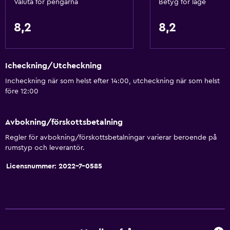
Valuta för pengarna
Betyg för läge
Papperskorgar
Balsam
8,2
8,2
Tjänster och bekvämligheter
Icheckning/Utcheckning
Biluthyrning
Incheckning när som helst efter 14:00, utcheckning när som helst
Väckningsservice
före 12:00
Kassaskåp
Valutaväxling på plats
Avbokning/förskottsbetalning
Mötesrum
Regler för avbokning/förskottsbetalningar varierar beroende på
rumstyp och leverantör.
Rumservice
Licensnummer: 2022-7-0585
Utflyktsdisk
Expressutcheckning
Vattenflaska
Reception dygnet runt