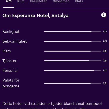
Om
Rum
Faciliteter
Omdömen
Plats
Om Esperanza Hotel, Antalya
Renlighet
8,3
Bekvämlighet
8,3
Plats
8,2
Tjänster
7,9
Personal
8,7
Valuta för
8,2
pengarna
Detta hotell vid stranden erbjuder bland annat barnpool