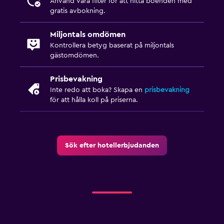
Använd våra filter för att hitta boenden med
gratis avbokning.
Restauranger
Minibar
Miljontals omdömen
Kontrollera betyg baserat på miljontals
Restaurang
gästomdömen.
Bar/lounge
Prisbevakning
Mat kan levereras till gästboendet
Inte redo att boka? Skapa en
prisbevakning
för att hålla koll på priserna.
Parkering och transport
Gatuparkering
Flygbuss (tilläggsavgift)
Sök efter hotellerbjudanden
Gratis parkering
Familjevänligt
Barnsängar tillgängliga
Barnpool