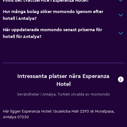
Finns det tvättservice i Esperanza Hotel?
Toalett
Hur många bolag söker momondo igenom efter
Toalettpapper
hotell i Antalya?
Privat badrum
När uppdaterade momondo senast priserna för
hotell för Antalya?
Hälsa och säkerhet
Daglig städning
Förstahjälpenlåda
Övervakningskameror i gemensamma utrymmen
Intressanta platser nära Esperanza
Övervakningskameror utanför boendet
Hotel
Säkerhetsvakt dygnet runt
Sevärdheter i Antalya, Turkiet utvalda av momondo
Kassaskåp
Media och underhållning
Här ligger Esperanza Hotel: Guzeloba Mah 2293 sk Muratpasa,
Antalya 07230
Flat-screen TV