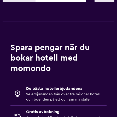
Övre våningar nås via trappor
Rökningsområden
Tvättstuga
Tvättstuga
Spara pengar när du
Tvätt-/kemtvättsservice
Strykjärn och strykbräda
bokar hotell med
Torkställ för kläder
momondo
Sovrum
Kudde med fjäderstoppning
De bästa hotellerbjudandena
Uttag nära sängen
Se erbjudanden från över tre miljoner hotell
och boenden på ett och samma ställe.
Klädhängare
Garderob eller klädkammare
Gratis avbokning