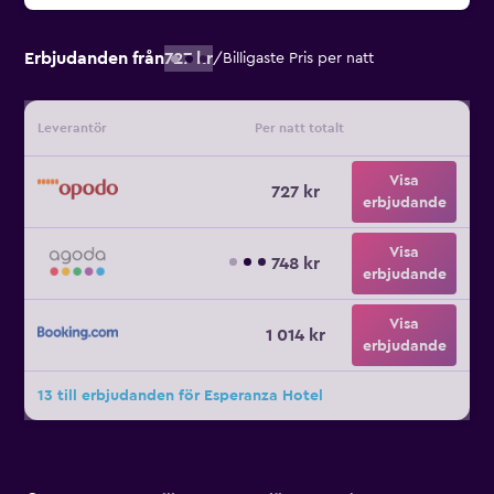
Erbjudanden från
727 kr
/
Billigaste Pris per natt
Leverantör
Per natt totalt
Visa
727 kr
erbjudande
Visa
748 kr
erbjudande
Visa
1 014 kr
erbjudande
13 till erbjudanden för Esperanza Hotel