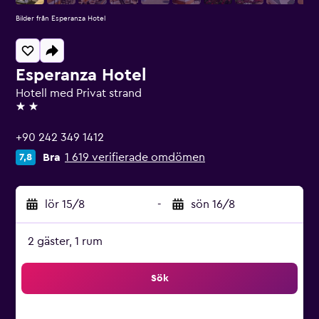
Bilder från Esperanza Hotel
Esperanza Hotel
Hotell med Privat strand
2 stjärnor
+90 242 349 1412
Bra
1 619 verifierade omdömen
7,8
lör 15/8
-
sön 16/8
2 gäster, 1 rum
Sök