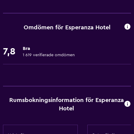
Grundläggande bekvämligheter
Gratis WiFi
Wifi tillgängligt i alla områden
Omdömen för Esperanza Hotel
Internet
Sängkläder
Bra
7,8
Handdukar
1 619 verifierade omdömen
Brandsläckare
Gratis toalettartiklar
Schampo
Brandvarnare
Rumsbokningsinformation för Esperanza
Värme
Hotel
Adapter
Kroppstvål
Luftkonditionering