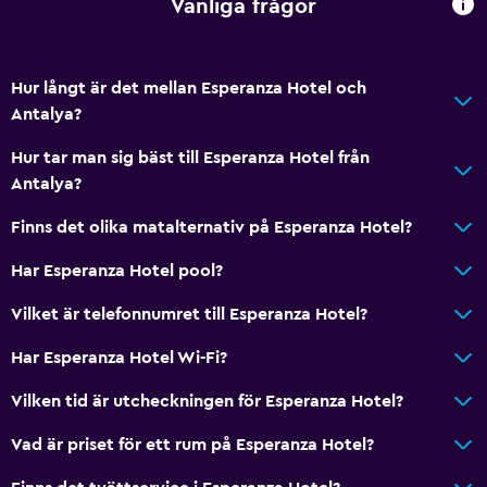
Vanliga frågor
Allmänt
Utsikt över trädgård
Hur långt är det mellan Esperanza Hotel och
Trägolv eller parkettgolv
Antalya?
Tofflor
Hur tar man sig bäst till Esperanza Hotel från
Ljudisolerade rum
Antalya?
Ljudisolering
Finns det olika matalternativ på Esperanza Hotel?
Telefon
Har Esperanza Hotel pool?
Stadsutsikt
Förvaring
Vilket är telefonnumret till Esperanza Hotel?
Har Esperanza Hotel Wi-Fi?
Badrum
Vilken tid är utcheckningen för Esperanza Hotel?
Dusch
Ytterligare toalett
Vad är priset för ett rum på Esperanza Hotel?
Hårfön