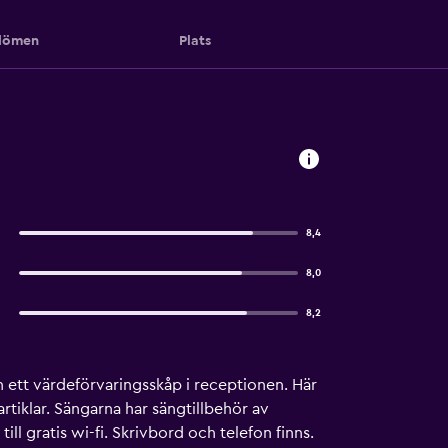
ömen
Plats
8,4
8,0
8,2
 ett värdeförvaringsskåp i receptionen. Här
tiklar. Sängarna har sängtillbehör av
ll gratis wi-fi. Skrivbord och telefon finns.