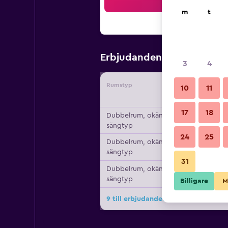
Sö
m
t
789 kr
Erbjudanden från
/
Bi
3
4
Rumstyp
Leverant
10
11
17
18
Dubbelrum, okänd
sängtyp
24
25
Dubbelrum, okänd
sängtyp
31
Dubbelrum, okänd
sängtyp
Billigare
M
9 till erbjudanden för Hotel Napolé