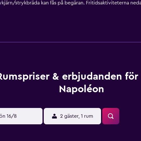
järn/strykbräda kan fås på begäran. Fritidsaktiviteterna nedan 
Rumspriser & erbjudanden för
Napoléon
ön 16/8
2 gäster, 1 rum