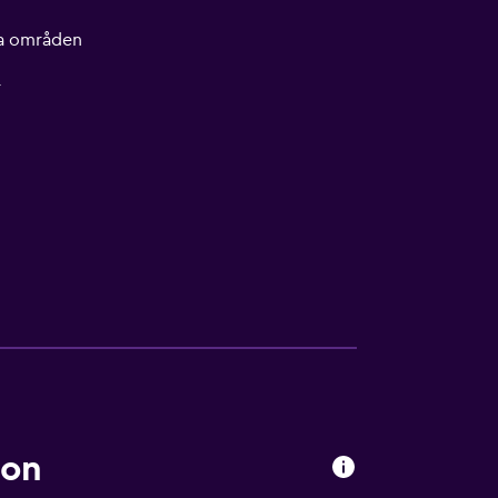
lla områden
r
éon