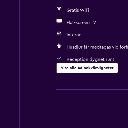
Gratis WiFi
Flat-screen TV
Internet
Husdjur får medtagas vid förf
Reception dygnet runt
Visa alla 46 bekvämligheter
Grundläggande bekvämligheter
Gratis WiFi
Mobil hotspot-enhet
Wifi tillgängligt i alla områden
Internet
Kroppstvål