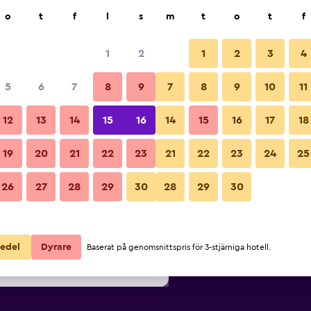
k
o
t
f
l
s
m
t
o
t
f
1
2
1
2
3
4
lligaste Pris per natt
5
6
7
8
9
7
8
9
10
11
Sovrum
ör
Per natt
12
13
14
15
16
14
15
16
17
18
totalt
19
20
21
22
23
21
22
23
24
25
789 kr
Visa erbjudande
Bilder från Hotel Napoléon
26
27
28
29
30
28
29
30
852 kr
Visa erbjudande
869 kr
Visa erbjudande
edel
Dyrare
Baserat på genomsnittspris för 3-stjärniga hotell.
on