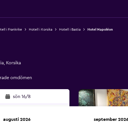
ell i Frankrike
Hotell i Korsika
Hotell i Bastia
Hotel Napoléon
a, Korsika
ierade omdömen
sön 16/8
augusti 2026
september 202