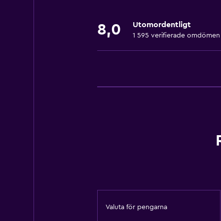
Handdukar
Utomordentligt
8,0
Brandsläckare
1 595 verifierade omdömen
Luftkonditionering
Gratis toalettartiklar
Schampo
Värme
Badrum
Bidé
Hårfön
Toalett
Toalettpapper
Dusch
Valuta för pengarna
Privat badrum