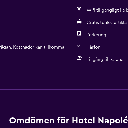
Wifi tillgängligt i a
Gratis toalettartikla
Parkering
rågan. Kostnader kan tillkomma.
Hårfön
Tillgång till strand
Allmänt
Ljudisolerade rum
Ljudisolering
Familjerum
Telefon
Omdömen för Hotel Napol
Vardagsrum