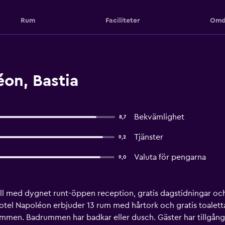
Rum
Faciliteter
Omd
on, Bastia
Bekvämlighet
8,7
Tjänster
9,2
Valuta för pengarna
9,0
ell med dygnet runt-öppen reception, gratis dagstidningar och
otel Napoléon erbjuder 13 rum med hårtork och gratis toalettar
rummen. Badrummen har badkar eller dusch. Gäster har tillgång ti