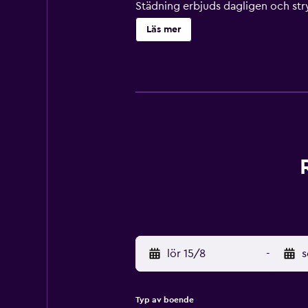
Städning erbjuds dagligen och stryk
närheten. Avgifter kan tillkomma.
Läs mer
lör 15/8
-
s
Typ av boende