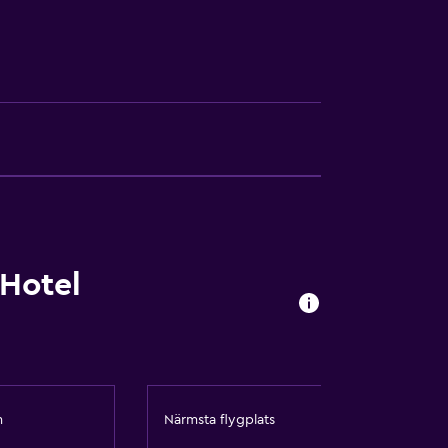
ighet
Hotel
 förfrågan. Kostnader kan tillkomma.
appor
m
Närmsta flygplats