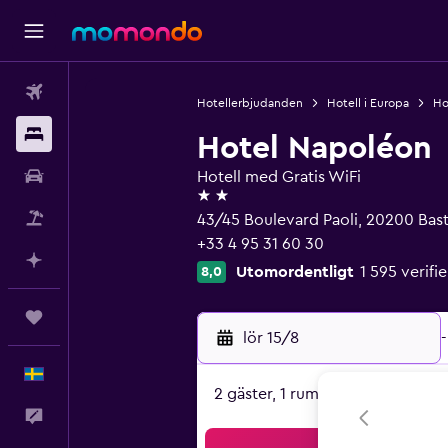
Flyg
Hotellerbjudanden
Hotell i Europa
Hot
Boende
Hotel Napoléon
Hyrbil
Hotell med Gratis WiFi
2 stjärnor
Paketresor
43/45 Boulevard Paoli, 20200 Basti
+33 4 95 31 60 30
Planera med AI
Utomordentligt
1 595 verif
8,0
Trips
lör 15/8
-
Svenska
2 gäster, 1 rum
Feedback