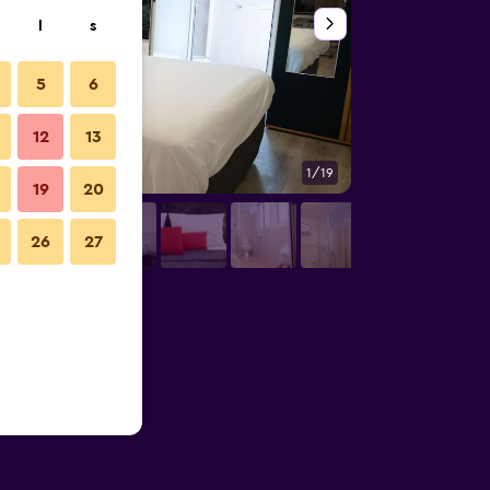
l
s
5
6
12
13
1/19
Badrum
19
20
26
27