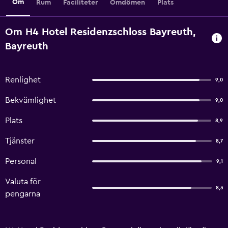
Om
Rum
Faciliteter
Omdömen
Plats
Om H4 Hotel Residenzschloss Bayreuth,
Bayreuth
Renlighet
9,0
Bekvämlighet
9,0
Plats
8,9
Tjänster
8,7
Personal
9,1
Valuta för
8,3
pengarna