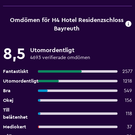
Omdömen för H4 Hotel Residenzschloss
Bayreuth
8,5
Utomordentligt
4693 verifierade omdömen
Fantastiskt
2577
Utomordentligt
1218
Bra
549
Okej
156
Till
118
belåtenhet
Mediokert
37