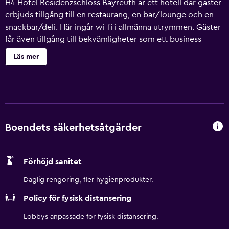
H4 Hotel Residenzschloss Bayreuth är ett hotell där gäster
erbjuds tillgång till en restaurang, en bar/lounge och en
snackbar/deli. Här ingår wi-fi i allmänna utrymmen. Gäster
får även tillgång till bekvämligheter som ett business-
center (öppet dygnet runt), ett kafé och parkering. Ingen
Läs mer
städning tillgänglig. H4 Hotel Residenzschloss Bayreuth
erbjuder 104 luftkonditionerade rum med
värdeförvaringsskåp och gratis flaskvatten. Sängarna har
bäddmadrasser. Detta hotell i Bayreuth erbjuder sina
gäster gratis wi-fi. Badrummen har badkar eller dusch och
hårtorkar. Skrivbord och telefon finns. Fritidsaktiviteterna
Boendets säkerhetsåtgärder
nedan finns antingen tillgängliga på plats eller i närheten.
Avgifter kan tillkomma.
Förhöjd sanitet
Daglig rengöring, fler hygienprodukter.
Policy för fysisk distansering
Lobbys anpassade för fysisk distansering.