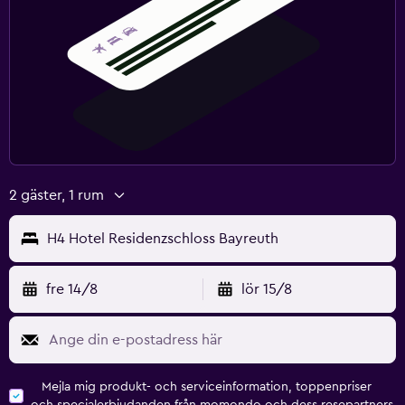
2 gäster, 1 rum
H4 Hotel Residenzschloss Bayreuth
fre 14/8
lör 15/8
Mejla mig produkt- och serviceinformation, toppenpriser
och specialerbjudanden från momondo och dess resepartners