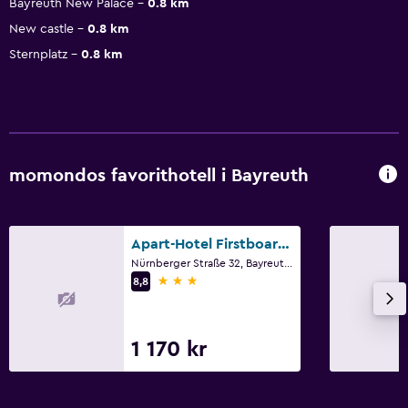
Bayreuth New Palace
0.8 km
New castle
0.8 km
Sternplatz
0.8 km
momondos favorithotell i Bayreuth
Apart-Hotel Firstboarding Bayreuth
Nürnberger Straße 32, Bayreuth, Bayern
3 stjärnor
8,8
1 170 kr