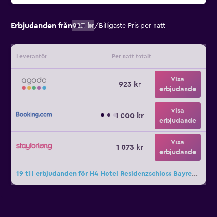
Erbjudanden från
923 kr
/
Billigaste Pris per natt
Leverantör
Per natt totalt
Visa
923 kr
erbjudande
Visa
1 000 kr
erbjudande
Visa
1 073 kr
erbjudande
19 till erbjudanden för H4 Hotel Residenzschloss Bayreuth