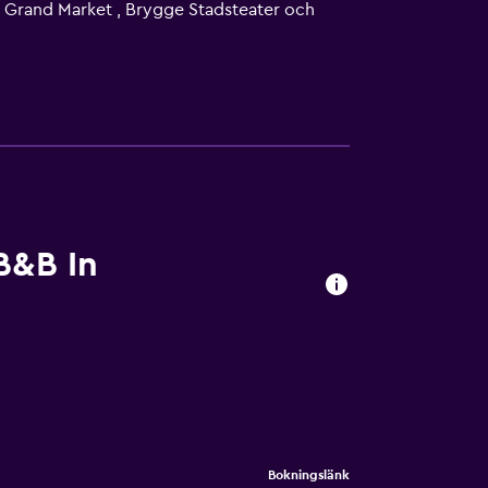
m Grand Market , Brygge Stadsteater och
enad och Ostend-Bruges internationella
B&B In
Bokningslänk