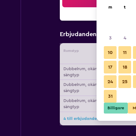
Sö
m
t
1 299 kr
Erbjudanden från
/
3
4
Rumstyp
Leverant
10
11
17
18
Dubbelrum, okänd
sängtyp
24
25
Dubbelrum, okänd
sängtyp
31
Dubbelrum, okänd
sängtyp
Billigare
M
4 till erbjudanden för B&B In Bruges