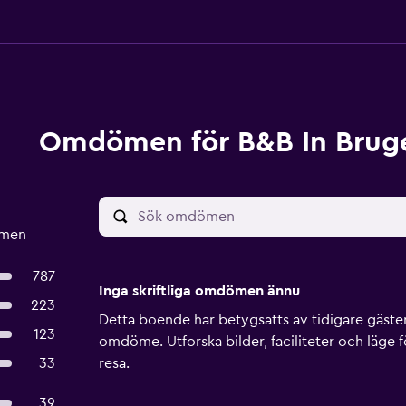
Omdömen för B&B In Brug
ömen
787
Inga skriftliga omdömen ännu
223
Detta boende har betygsatts av tidigare gäster, 
123
omdöme. Utforska bilder, faciliteter och läge f
33
resa.
39