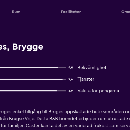
Rum
Faciliteter
Omd
s, Brygge
Bekvämlighet
9,0
Tjänster
9,6
Valuta för pengarna
8,9
Bruges enkel tillgång till Bruges uppskattade butiksområden oc
rån Brugse Vrije. Detta B&B boendet erbjuder rum utrustade 
för familjer. Gäster kan ta del av en varierad frukost som ser