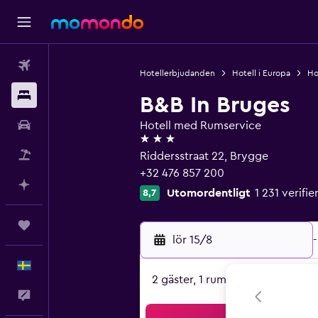
Flyg
Hotellerbjudanden
Hotell i Europa
Ho
Boende
B&B In Bruges
Hyrbil
Hotell med Rumservice
3 stjärnor
Paketresor
Riddersstraat 22, Brygge
+32 476 857 200
Planera med AI
Utomordentligt
1 231 verif
8,7
Trips
lör 15/8
-
Svenska
2 gäster, 1 rum
Feedback