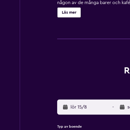
någon av de många barer och kafée
Belfort kan lätt nås till fots frå
Läs mer
flygplats ligger 35 minuters bilkör
R
lör 15/8
-
s
Typ av boende