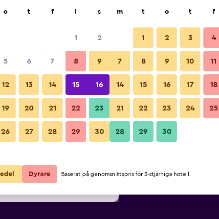
k
o
t
f
l
s
m
t
o
t
f
1
2
1
2
3
4
Billigaste Pris per natt
5
6
7
8
9
7
8
9
10
11
Sovrum
ör
Per natt
12
13
14
15
16
14
15
16
17
18
totalt
19
20
21
22
23
21
22
23
24
25
1 299 kr
Visa erbjudande
Bilder från B&B In Bruges
26
27
28
29
30
28
29
30
1 460 kr
Visa erbjudande
1 591 kr
Visa erbjudande
edel
Dyrare
Baserat på genomsnittspris för 3-stjärniga hotell.