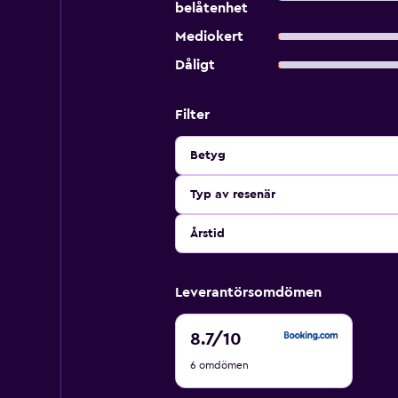
belåtenhet
Mediokert
Dåligt
Filter
Betyg
Typ av resenär
Årstid
Leverantörsomdömen
8.7
8.7
/10
av
6 omdömen
10