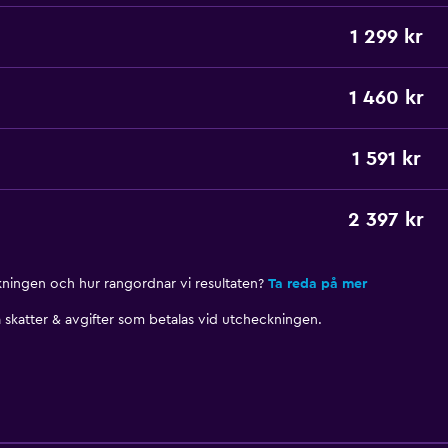
1 299 kr
1 460 kr
1 591 kr
2 397 kr
nkningen och hur rangordnar vi resultaten?
Ta reda på mer
skatter & avgifter som betalas vid utcheckningen.