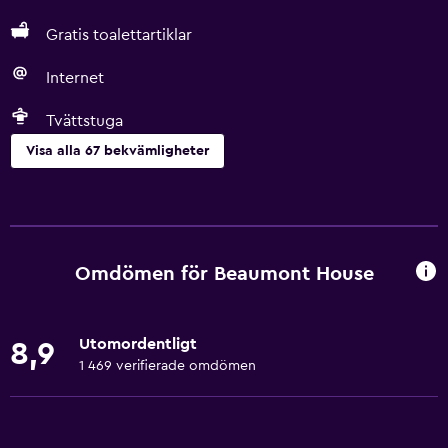
Gratis toalettartiklar
Internet
Tvättstuga
Visa alla 67 bekvämligheter
Grundläggande bekvämligheter
Gratis WiFi
Wifi tillgängligt i alla områden
Omdömen för Beaumont House
Internet
Sängkläder
Utomordentligt
8,9
Handdukar
1 469 verifierade omdömen
Fläkt
Brandsläckare