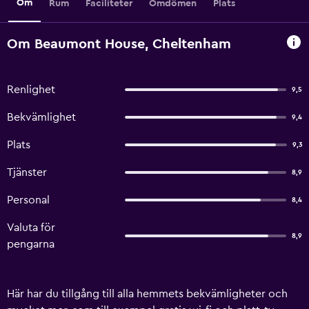
Om
Rum
Faciliteter
Omdömen
Plats
Om Beaumont House, Cheltenham
Renlighet
9,5
Bekvämlighet
9,4
Plats
9,3
Tjänster
8,9
Personal
8,4
Valuta för
8,9
pengarna
Här har du tillgång till alla hemmets bekvämligheter och