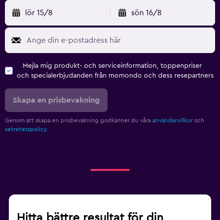
lör 15/8
sön 16/8
Mejla mig produkt- och serviceinformation, toppenpriser
och specialerbjudanden från momondo och dess resepartners
Skapa en prisbevakning
Genom att skapa en prisbevakning godkänner du våra
användarvillkor
och
sekretesspolicy.
Hitta bättre resultat för din