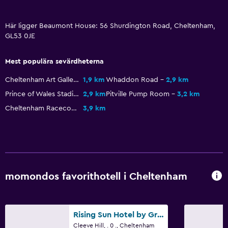
Vattenkokare
Här ligger Beaumont House: 56 Shurdington Road, Cheltenham,
Hälsa och säkerhet
GL53 0JE
Daglig städning
Mest populära sevärdheterna
Förstahjälpenlåda
Övervakningskameror i gemensamma utrymmen
Cheltenham Art Gallery and Museum
1,9 km
Whaddon Road
2,9 km
Prince of Wales Stadium
2,9 km
Pitville Pump Room
3,2 km
Säkerhetsvakt dygnet runt
Cheltenham Racecourse
3,9 km
Kassaskåp
Media och underhållning
Flat-screen TV
Delat lounge/TV-område
momondos favorithotell i Cheltenham
Streamingtjänst
TV
Rising Sun Hotel by Greene King Inns
Cleeve Hill, . 0 ., Cheltenham