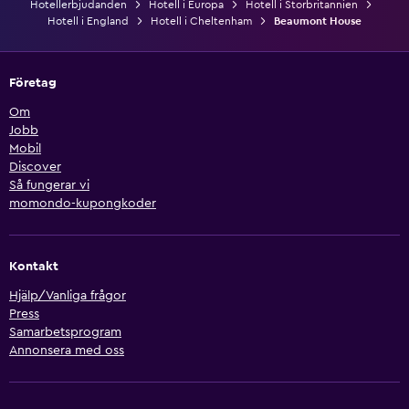
Hotellerbjudanden
Hotell i Europa
Hotell i Storbritannien
Hotell i England
Hotell i Cheltenham
Beaumont House
Företag
Om
Jobb
Mobil
Discover
Så fungerar vi
momondo-kupongkoder
Kontakt
Hjälp/Vanliga frågor
Press
Samarbetsprogram
Annonsera med oss