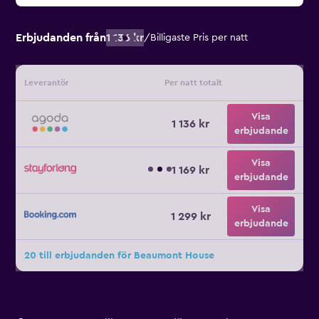
Erbjudanden från
1 136 kr
/
Billigaste Pris per natt
Leverantör
Per natt totalt
Visa
1 136 kr
erbjudande
Visa
1 169 kr
erbjudande
Visa
1 299 kr
erbjudande
20 till erbjudanden för Beaumont House