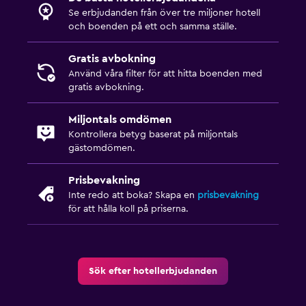
Se erbjudanden från över tre miljoner hotell
och boenden på ett och samma ställe.
Tvättstuga
Tvättstuga
Gratis avbokning
Använd våra filter för att hitta boenden med
Strykjärn och strykbräda
gratis avbokning.
Utomhus
Miljontals omdömen
Kontrollera betyg baserat på miljontals
Trädgård
gästomdömen.
Arbetsyta
Prisbevakning
Inte redo att boka? Skapa en
prisbevakning
Skrivbord
för att hålla koll på priserna.
Saker att göra
Golf
Sök efter hotellerbjudanden