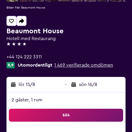
Bilder från Beaumont House
Beaumont House
Hotell med Restaurang
4 stjärnor
+44 124 222 3311
Utomordentligt
1 469 verifierade omdömen
8,9
lör 15/8
-
sön 16/8
2 gäster, 1 rum
Sök