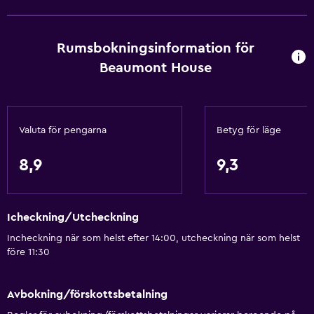
Gratis toalettartiklar
Schampo
Rumsbokningsinformation för
Brandvarnare
Beaumont House
Värme
Kroppstvål
Papperskorgar
Valuta för pengarna
Betyg för läge
Balsam
8,9
9,3
Badrum
Dusch
Icheckning/Utcheckning
Badmössa
Incheckning när som helst efter 14:00, utcheckning när som helst
Ytterligare toalett
före 11:30
Badkar
Spabad
Avbokning/förskottsbetalning
Hårfön