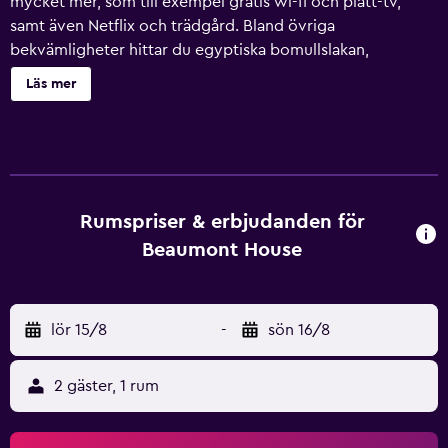
mycket mer, som till exempel gratis wi-fi och platt-tv,
samt även Netflix och trädgård. Bland övriga
bekvämligheter hittar du egyptiska bomullslakan,
sängtillbehör av högsta kvalitet, Select Comfort-madrass
Läs mer
och handdukar.
Rumspriser & erbjudanden för
Beaumont House
lör 15/8
-
sön 16/8
2 gäster, 1 rum