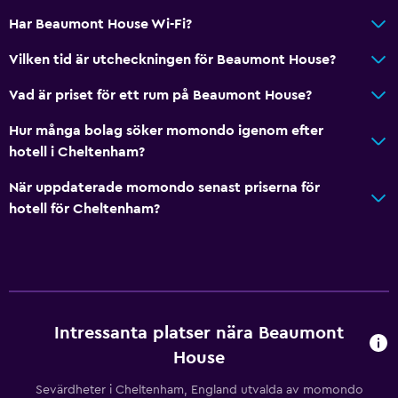
Allmänt
Har Beaumont House Wi-Fi?
Fönster
Vilken tid är utcheckningen för Beaumont House?
Familjerum
Vad är priset för ett rum på Beaumont House?
Vardagsrum
Utsikt över trädgård
Hur många bolag söker momondo igenom efter
hotell i Cheltenham?
Trägolv eller parkettgolv
Bäddsoffa
När uppdaterade momondo senast priserna för
hotell för Cheltenham?
Heltäckningsmatta
Restauranger
Elektrisk vattenkokare
Minibar
Intressanta platser nära Beaumont
Mikrovågsugn
House
Restaurang
Sevärdheter i Cheltenham, England utvalda av momondo