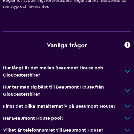
Regler för avbokning/förskottsbetalningar varierar beroende på
rumstyp och leverantör.
Toalett
Toalettpapper
Privat badrum
Walk-in-dusch
Vanliga frågor
Tillgänglighet och lämplighet
Allergivänligt
Hur långt är det mellan Beaumont House och
Tillgänglig parkering
Gloucestershire?
Allergivänlig kudde
Hur tar man sig bäst till Beaumont House från
Rökning förbjuden
Gloucestershire?
Fjäderfri kudde
Finns det olika matalternativ på Beaumont House?
Övre våningar nås via trappor
Har Beaumont House pool?
Rökningsområden
Vilket är telefonnumret till Beaumont House?