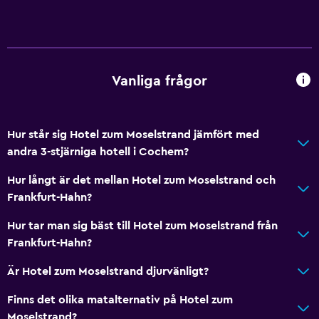
Övre våningar nås via trappor
Rökningsområden
Allmänt
Vanliga frågor
Fönster
Utsikt över lugn gata
Hur står sig Hotel zum Moselstrand jämfört med
Flodutsikt
andra 3-stjärniga hotell i Cochem?
Familjerum
Hur långt är det mellan Hotel zum Moselstrand och
Vardagsrum
Frankfurt-Hahn?
Trägolv eller parkettgolv
Hur tar man sig bäst till Hotel zum Moselstrand från
Utsikt över innergården
Frankfurt-Hahn?
Sammanlänkade rum tillgängliga
Är Hotel zum Moselstrand djurvänligt?
Förvaring
Finns det olika matalternativ på Hotel zum
Moselstrand?
Saker att göra