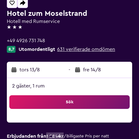
Hotel zum Moselstrand
Hotell med Rumservice
3 stjärnor
+49 4926 731 748
Utomordentligt
631 verifierade omdömen
8,7
tors 13/8
-
fre 14/8
2 gäster, 1 rum
Sök
Erbjudanden från
1 284 kr
/
Billigaste Pris per natt