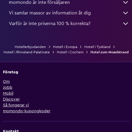
momondo är inte försäljaren
Vi samlar massor av information åt dig
Varför är inte priserna 100 % korrekta?
Hotellerbjudanden
Hotell i Europa
Hotell i Tyskland
Hotell i Rhineland-Palatinate
Hotell i Cochem
Hotel zum Moselstrand
Företag
Om
Jobb
Mobil
Discover
Så fungerar vi
momondo-kupongkoder
Kontakt