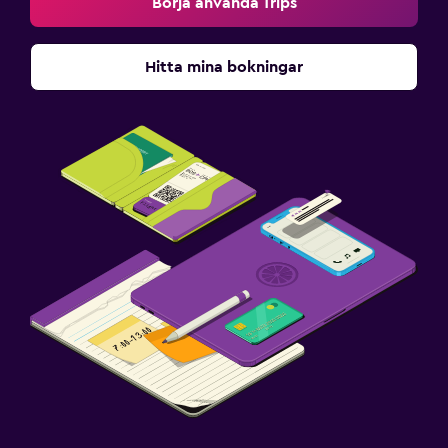
Börja använda Trips
Hitta mina bokningar