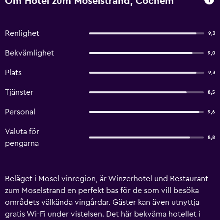
Om Hotel zum Moselstrand, Cochem
Renlighet
9,3
Bekvämlighet
9,0
Plats
9,3
Tjänster
8,5
Personal
9,6
Valuta för
8,8
pengarna
Beläget i Mosel vinregion, är Winzerhotel und Restaurant
zum Moselstrand en perfekt bas för de som vill besöka
områdets välkända vingårdar. Gäster kan även utnyttja
gratis Wi-Fi under vistelsen. Det här bekväma hotellet i