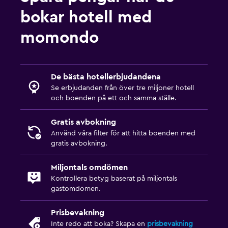
TV
bokar hotell med
momondo
Utomhus
Terrass/uteplats
Balkong
De bästa hotellerbjudandena
Se erbjudanden från över tre miljoner hotell
Picknickområde
och boenden på ett och samma ställe.
Sovrum
Gratis avbokning
Använd våra filter för att hitta boenden med
Uttag nära sängen
gratis avbokning.
Bäddsoffa
Garderob eller klädkammare
Miljontals omdömen
Kontrollera betyg baserat på miljontals
gästomdömen.
Restauranger
Vinglas
Prisbevakning
Inte redo att boka? Skapa en
prisbevakning
Inpackade luncher