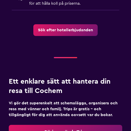
för att hålla koll på priserna.
Försäljningsautomat (drycker)
Familjevänligt
Sök efter hotellerbjudanden
Barnsängar tillgängliga
Säkerhetsgrindar för småbarn
Barnvänlig buffé
Parkering och transport
Gratis parkering
Ett enklare sätt att hantera din
Privat parkering
resa till Cochem
Vi gör det superenkelt att schemalägga, organisera och
Arbetsyta
resa med vänner och familj. Trips är gratis – och
Skrivbord
tillgängligt för dig att använda oavsett var du bokar.