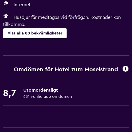
Internet
Husdjur får medtagas vid förfrågan. Kostnader kan
tillkomma.
Visa alla 80 bekvämligheter
Grundläggande bekvämligheter
Gratis WiFi
Wifi tillgängligt i alla områden
Omdömen för Hotel zum Moselstrand
Internet
Sängkläder
Utomordentligt
8,7
Handdukar
631 verifierade omdömen
Brandsläckare
Gratis toalettartiklar
Schampo
Brandvarnare