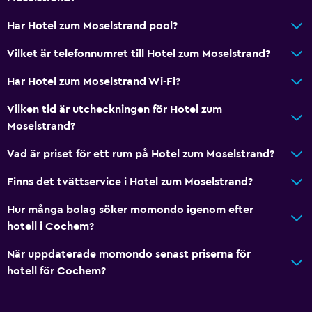
Vandring
Har Hotel zum Moselstrand pool?
Cykeluthyrning
Vilket är telefonnumret till Hotel zum Moselstrand?
Fiske
Har Hotel zum Moselstrand Wi-Fi?
Sällskapsspel/pussel
Vilken tid är utcheckningen för Hotel zum
Golf
Moselstrand?
Kanot
Vad är priset för ett rum på Hotel zum Moselstrand?
Cykling
Vattensportanläggningar (på plats)
Finns det tvättservice i Hotel zum Moselstrand?
Hur många bolag söker momondo igenom efter
Tjänster och bekvämligheter
hotell i Cochem?
Väckningsservice
När uppdaterade momondo senast priserna för
Kassaskåp
hotell för Cochem?
Kollektivtrafiksbiljetter
Rumservice