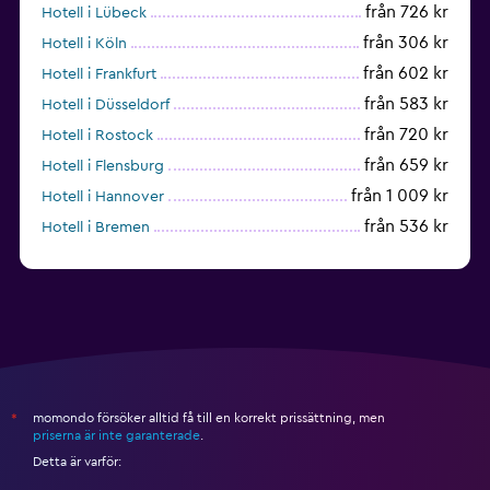
från 726 kr
Hotell i Lübeck
från 306 kr
Hotell i Köln
från 602 kr
Hotell i Frankfurt
från 583 kr
Hotell i Düsseldorf
från 720 kr
Hotell i Rostock
från 659 kr
Hotell i Flensburg
från 1 009 kr
Hotell i Hannover
från 536 kr
Hotell i Bremen
från 339 kr
Hotell i Kiel
momondo försöker alltid få till en korrekt prissättning, men
*
priserna är inte garanterade
.
Detta är varför: