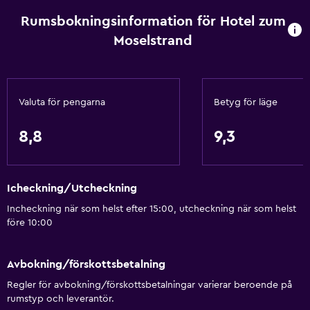
Rumsbokningsinformation för Hotel zum
Värme
Moselstrand
Kroppstvål
Papperskorgar
Valuta för pengarna
Betyg för läge
Tillgänglighet och lämplighet
Rökfria rum tillgängliga
8,8
9,3
Hela enheten är rullstolsanpassad
Husdjur får medtagas vid förfrågan. Kostnader kan
tillkomma.
Icheckning/Utcheckning
Hiss
Incheckning när som helst efter 15:00, utcheckning när som helst
före 10:00
Nås via hiss
Tillgänglig parkering
Avbokning/förskottsbetalning
Allergivänliga rum
Regler för avbokning/förskottsbetalningar varierar beroende på
Övre våningar nås med hiss
rumstyp och leverantör.