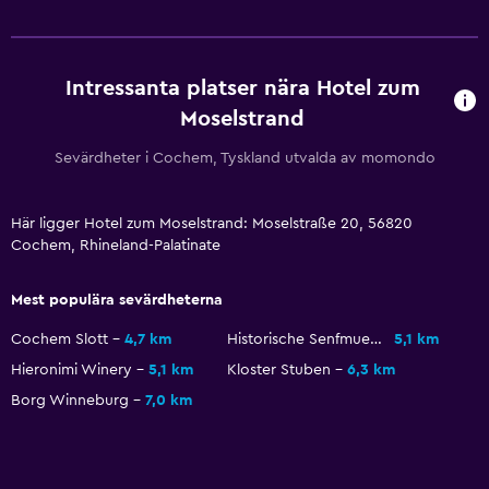
Utflyktsdisk
Nyckelåtkomst
Intressanta platser nära Hotel zum
Vattenflaska
Moselstrand
Privat incheckning/utcheckning
Sevärdheter i Cochem, Tyskland utvalda av momondo
Badrum
Här ligger Hotel zum Moselstrand: Moselstraße 20, 56820
Dusch
Cochem, Rhineland-Palatinate
Hårfön
Toalett
Mest populära sevärdheterna
Toalettpapper
Cochem Slott
4,7 km
Historische Senfmuehle
5,1 km
Privat badrum
Hieronimi Winery
5,1 km
Kloster Stuben
6,3 km
Walk-in-dusch
Borg Winneburg
7,0 km
Hälsa och säkerhet