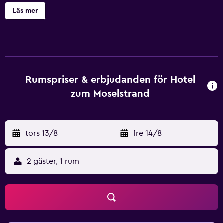
centrala Briedern tillhandahåller många faciliteter som
Läs mer
cykeluthyrning, en tur- och utflyktsdisk och soldäck. Vid
soligt väder utgör utomhusterrassen en utmärkt plats att
koppla av på. Winzerhotel und Restaurant zum
Moselstrand har rum utrustade med hårtork. Frankfurt
Hahn flygplats ligger 50-minuters bilresa från Winzerhotel
und Restaurant zum Moselstrand. Ellenz-Poltersdorf och
Rumspriser & erbjudanden för Hotel
Cochem ligger endast en kort bilfärd från fastigheten.
zum Moselstrand
tors 13/8
-
fre 14/8
2 gäster, 1 rum