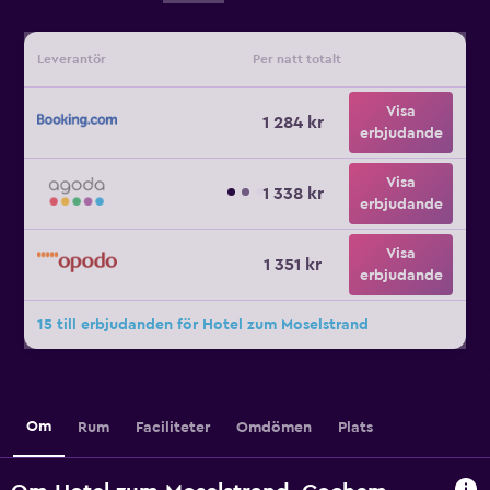
Leverantör
Per natt totalt
Visa
1 284 kr
erbjudande
Visa
1 338 kr
erbjudande
Visa
1 351 kr
erbjudande
15 till erbjudanden för Hotel zum Moselstrand
Om
Rum
Faciliteter
Omdömen
Plats