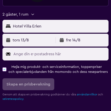
2 gäster, 1 rum
Hotel Villa Erlen
tors 13/8
fre 14/8
Mejla mig produkt- och serviceinformation, toppenpriser
och specialerbjudanden från momondo och dess resepartners
Skapa en prisbevakning
Genom att skapa en prisbevakning godkänner du våra
användarvillkor
och
sekretesspolicy.