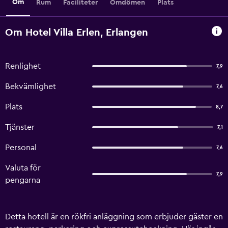
Om
Rum
Faciliteter
Omdömen
Plats
Om Hotel Villa Erlen, Erlangen
Renlighet
7,9
Bekvämlighet
7,6
Plats
8,7
Tjänster
7,1
Personal
7,6
Valuta för
7,9
pengarna
Detta hotell är en rökfri anläggning som erbjuder gäster en