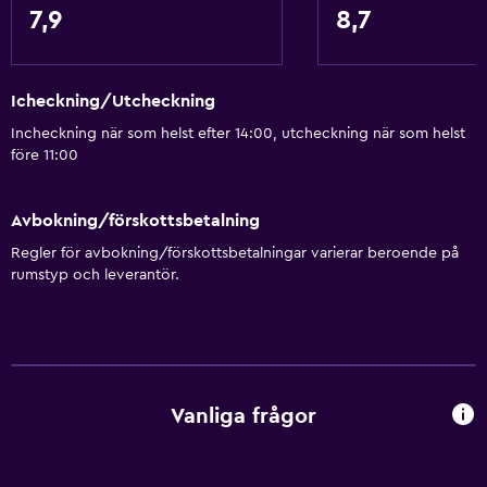
Hårfön
7,9
8,7
Toalett
Toalettpapper
Icheckning/Utcheckning
Dusch
Incheckning när som helst efter 14:00, utcheckning när som helst
Privat badrum
före 11:00
Media och underhållning
Avbokning/förskottsbetalning
Kabel- eller satellit-TV
Regler för avbokning/förskottsbetalningar varierar beroende på
Flat-screen TV
rumstyp och leverantör.
TV
Allmänt
Telefon
Vanliga frågor
Heltäckningsmatta
Stadsutsikt