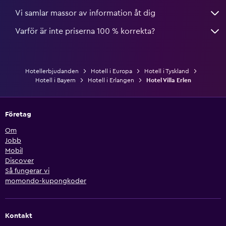
Vi samlar massor av information åt dig
Varför är inte priserna 100 % korrekta?
Hotellerbjudanden
Hotell i Europa
Hotell i Tyskland
Hotell i Bayern
Hotell i Erlangen
Hotel Villa Erlen
Företag
Om
Jobb
Mobil
Discover
Så fungerar vi
momondo-kupongkoder
Kontakt