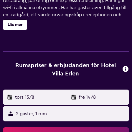
restaurang, parkering och expressutcheckning. Här ingår
wi-fi i allmänna utrymmen. Här har gäster även tillgång till
en trädgård, ett värdeförvaringsskåp i receptionen och
flerspråkig personal. Hotel Villa Erlen erbjuder 28 rum med
Läs mer
hårtork. 81-centimeters LCD-tv med satellitkanaler.
Badrummen har dusch. Detta hotell i Erlangen erbjuder
sina gäster gratis wi-fi, med en hastighet på 100+ Mbps
(passar för 1–2 personer eller upp till 6 enheter). Boendet
tillhandahåller skrivbord, skrivbordsstolar och telefon.
Städning erbjuds dagligen och strykjärn/strykbräda kan
Rumspriser & erbjudanden för Hotel
fås på begäran.
Villa Erlen
tors 13/8
-
fre 14/8
2 gäster, 1 rum