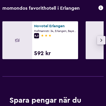
Familjevänligt
momondos favorithotell i Erlangen
Barnsängar tillgängliga
Novotel Erlangen
Hofmannstr. 34, Erlangen, Bayern
3 stjärnor
8,2
592 kr
Spara pengar när du