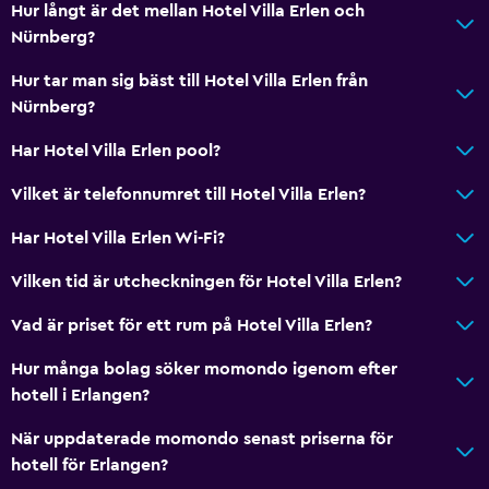
Hur långt är det mellan Hotel Villa Erlen och
Nürnberg?
Hälsa och säkerhet
Hur tar man sig bäst till Hotel Villa Erlen från
Daglig städning
Nürnberg?
Förstahjälpenlåda
Har Hotel Villa Erlen pool?
Övervakningskameror i gemensamma utrymmen
Vilket är telefonnumret till Hotel Villa Erlen?
Parkering och transport
Har Hotel Villa Erlen Wi-Fi?
Parkering
Vilken tid är utcheckningen för Hotel Villa Erlen?
Privat parkering
Vad är priset för ett rum på Hotel Villa Erlen?
Sovrum
Hur många bolag söker momondo igenom efter
Klädhängare
hotell i Erlangen?
Garderob eller klädkammare
När uppdaterade momondo senast priserna för
hotell för Erlangen?
Tjänster och bekvämligheter