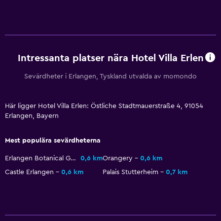
Expressutcheckning
Nyckelkortsåtkomst
Tillgänglighet och lämplighet
Intressanta platser nära Hotel Villa Erlen
Rökning förbjuden
Sevärdheter i Erlangen, Tyskland utvalda av momondo
Utomhus
Här ligger Hotel Villa Erlen: Östliche Stadtmauerstraße 4, 91054
Trädgård
Erlangen, Bayern
Arbetsyta
Mest populära sevärdheterna
Skrivbord
Erlangen Botanical Garden
0,6 km
Orangery
0,6 km
Castle Erlangen
0,6 km
Palais Stutterheim
0,7 km
Restauranger
Minibar