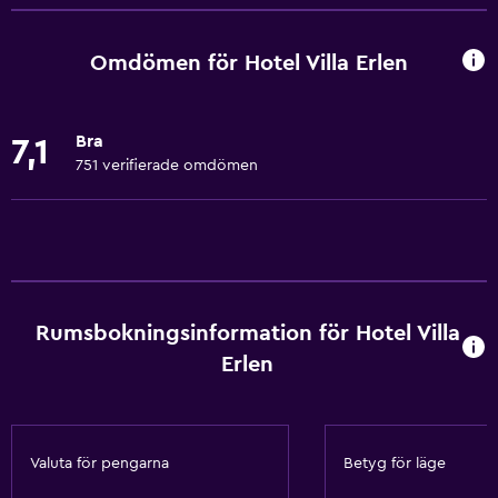
Gratis WiFi
Wifi tillgängligt i alla områden
Omdömen för Hotel Villa Erlen
Internet
Kroppstvål
Bra
7,1
Sängkläder
751 verifierade omdömen
Handdukar
Fläkt
Brandsläckare
Schampo
Rumsbokningsinformation för Hotel Villa
Brandvarnare
Erlen
Värme
Papperskorgar
Valuta för pengarna
Betyg för läge
Badrum