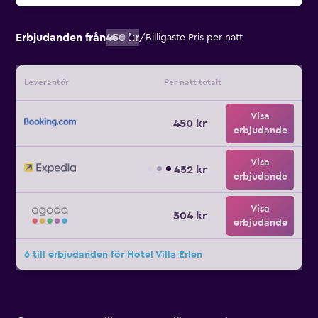
Erbjudanden från
450 kr
/
Billigaste Pris per natt
Leverantör
Per natt totalt
Visa
450 kr
erbjudande
Visa
452 kr
erbjudande
Visa
504 kr
erbjudande
6 till erbjudanden för Hotel Villa Erlen