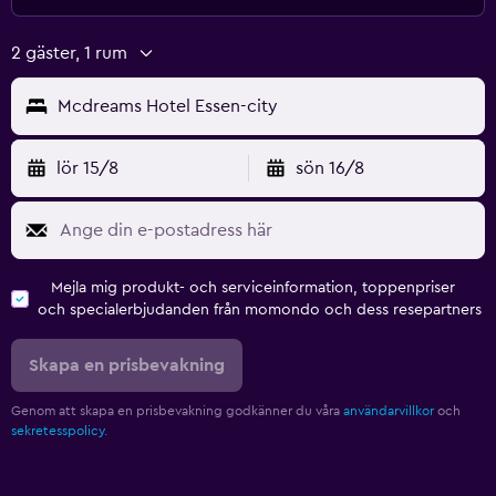
2 gäster, 1 rum
Mcdreams Hotel Essen-city
lör 15/8
sön 16/8
Mejla mig produkt- och serviceinformation, toppenpriser
och specialerbjudanden från momondo och dess resepartners
Skapa en prisbevakning
Genom att skapa en prisbevakning godkänner du våra
användarvillkor
och
sekretesspolicy.