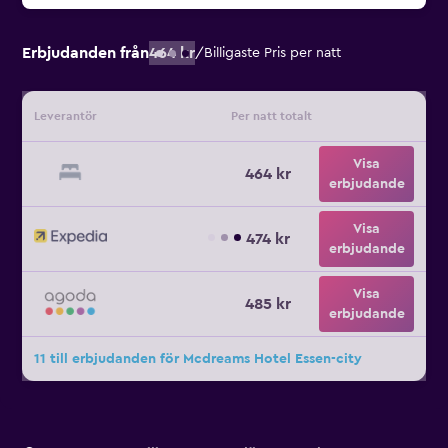
Erbjudanden från
464 kr
/
Billigaste Pris per natt
Leverantör
Per natt totalt
Visa
464 kr
erbjudande
Visa
474 kr
erbjudande
Visa
485 kr
erbjudande
11 till erbjudanden för Mcdreams Hotel Essen-city