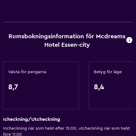
Brandsläckare
Gratis toalettartiklar
Brandvarnare
Rumsbokningsinformation för Mcdreams
Värme
Hotel Essen-city
Papperskorgar
Allmänt
Valuta för pengarna
Betyg för läge
Ljudisolering
Familjerum
8,7
8,4
Heltäckningsmatta
Stadsutsikt
Utsikt över innergården
Icheckning/Utcheckning
Sammanlänkade rum tillgängliga
Incheckning när som helst efter 15:00, utcheckning när som helst
Förvaring
före 11:00