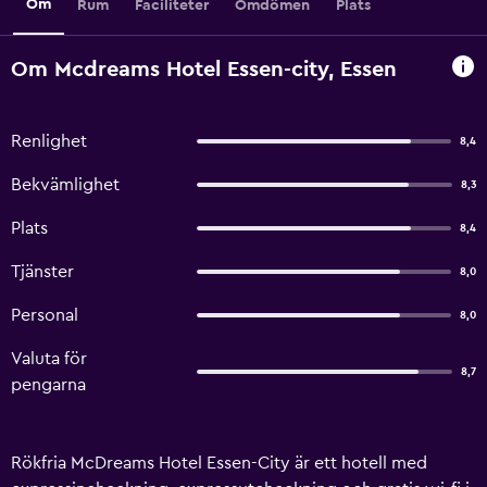
Om
Rum
Faciliteter
Omdömen
Plats
Om Mcdreams Hotel Essen-city, Essen
Renlighet
8,4
Bekvämlighet
8,3
Plats
8,4
Tjänster
8,0
Personal
8,0
Valuta för
8,7
pengarna
Rökfria McDreams Hotel Essen-City är ett hotell med