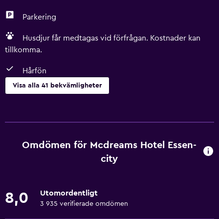
Parkering
Husdjur får medtagas vid förfrågan. Kostnader kan
tillkomma.
Hårfön
Visa alla 41 bekvämligheter
Grundläggande bekvämligheter
Gratis WiFi
Mobil hotspot-enhet
Omdömen för Mcdreams Hotel Essen-
Wifi tillgängligt i alla områden
city
Internet
Kroppstvål
Utomordentligt
8,0
Sängkläder
3 935 verifierade omdömen
Handdukar