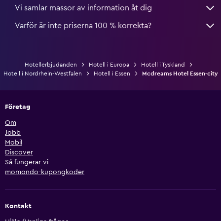
Vi samlar massor av information åt dig
Varför är inte priserna 100 % korrekta?
Hotellerbjudanden
Hotell i Europa
Hotell i Tyskland
Hotell i Nordrhein-Westfalen
Hotell i Essen
Mcdreams Hotel Essen-city
Företag
Om
Jobb
Mobil
Discover
Så fungerar vi
momondo-kupongkoder
Kontakt