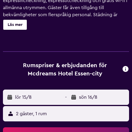
expressincheckning, expressutcheckning och gratis wi-fi i
allmänna utrymmen. Gäster får även tillgång till
bekvämligheter som flerspråkig personal. Städning är
tillgänglig på begäran. McDreams Hotel Essen-City
Läs mer
erbjuder 102 rum med hårtork och gratis toalettartiklar.
Kuddmeny finns tillgänglig. Gäster har tillgång till gratis
wi-fi. Badrummen har dusch. Städning erbjuds på begäran
och byte av handdukar kan fås på begäran. Spjälsängar
(avgift tillkommer) finns på begäran.
Rumspriser & erbjudanden för
Mcdreams Hotel Essen-city
lör 15/8
-
sön 16/8
2 gäster, 1 rum