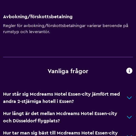
Tillgänglighet och lämplighet
Avbokning/förskottsbetalning
Rökning förbjuden
Regler för avbokning/förskottsbetalningar varierar beroende på
rumstyp och leverantör.
Husdjur får medtagas vid förfrågan. Kostnader kan
tillkomma.
Hiss
Nås via hiss
Övre våningar nås med hiss
Vanliga frågor
Övre våningar nås via trappor
Hur står sig Mcdreams Hotel Essen-city jämfört med
Badrum
andra 2-stjärniga hotell i Essen?
Hårfön
Hur långt är det mellan Mcdreams Hotel Essen-city
Toalett
och Düsseldorf flygplats?
Toalettpapper
Hur tar man sig bäst till Mcdreams Hotel Essen-city
Dusch