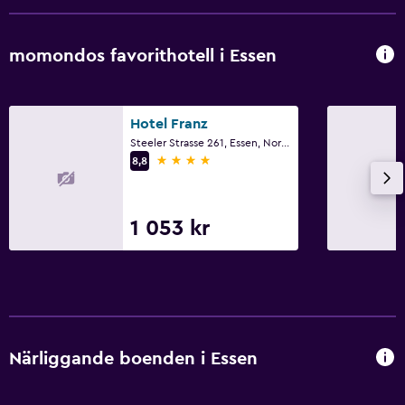
momondos favorithotell i Essen
Hotel Franz
Steeler Strasse 261, Essen, Nordrhein-Westfalen
4 stjärnor
8,8
1 053 kr
Närliggande boenden i Essen