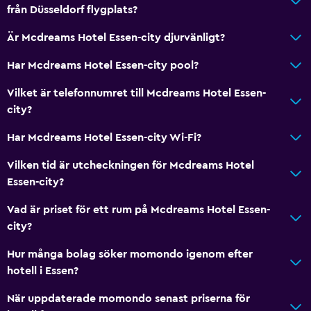
från Düsseldorf flygplats?
Privat badrum
Är Mcdreams Hotel Essen-city djurvänligt?
Media och underhållning
Har Mcdreams Hotel Essen-city pool?
Kabel- eller satellit-TV
Vilket är telefonnumret till Mcdreams Hotel Essen-
Flat-screen TV
city?
TV
Har Mcdreams Hotel Essen-city Wi-Fi?
Parkering och transport
Vilken tid är utcheckningen för Mcdreams Hotel
Essen-city?
Parkering
Privat parkering
Vad är priset för ett rum på Mcdreams Hotel Essen-
city?
Sovrum
Hur många bolag söker momondo igenom efter
Klädhängare
hotell i Essen?
När uppdaterade momondo senast priserna för
Arbetsyta