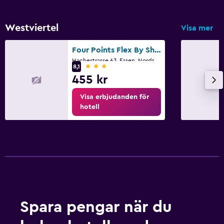
Westviertel
Visa mer
Four Points Flex By Sheraton Essen
Hachestrasse 63, Essen, Nordrhein-Westfalen
3 stjärnor
8,1
455 kr
Visa erbjudanden för
hotell
Spara pengar när du