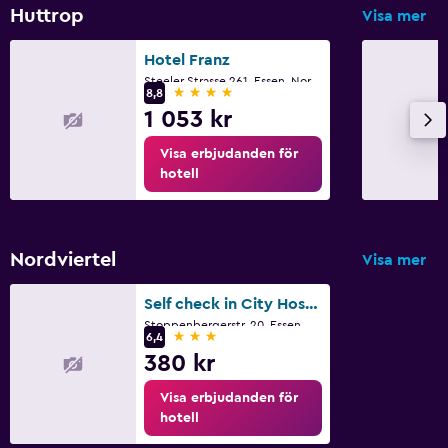
Huttrop
Visa mer
Hotel Franz
Steeler Strasse 261, Essen, Nordrhein-Westfalen
4 stjärnor
8,8
1 053 kr
Visa erbjudanden för
hotell
Nordviertel
Visa mer
Self check in City Hostel Nordstern
Stoppenbergerstr. 20, Essen, Nordrhein-Westfalen
3 stjärnor
6,4
380 kr
Visa erbjudanden för
hotell