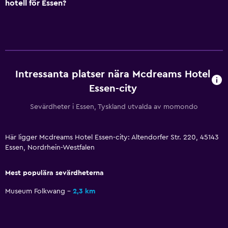
hotell för Essen?
Skrivbord
Restauranger
Mat kan levereras till gästboendet
Intressanta platser nära Mcdreams Hotel
Essen-city
Hälsa och säkerhet
Övervakningskameror i gemensamma utrymmen
Sevärdheter i Essen, Tyskland utvalda av momondo
Tjänster och bekvämligheter
Här ligger Mcdreams Hotel Essen-city: Altendorfer Str. 220, 45143
Essen, Nordrhein-Westfalen
Expressutcheckning
Mest populära sevärdheterna
Familjevänligt
Museum Folkwang
2,3 km
Barnsängar tillgängliga