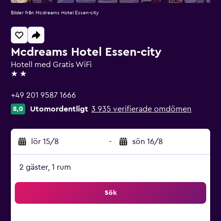
Bilder från Mcdreams Hotel Essen-city
Mcdreams Hotel Essen-city
Hotell med Gratis WiFi
2 stjärnor
+49 201 9587 1666
Utomordentligt
3 935 verifierade omdömen
8,0
lör 15/8
-
sön 16/8
2 gäster, 1 rum
Sök