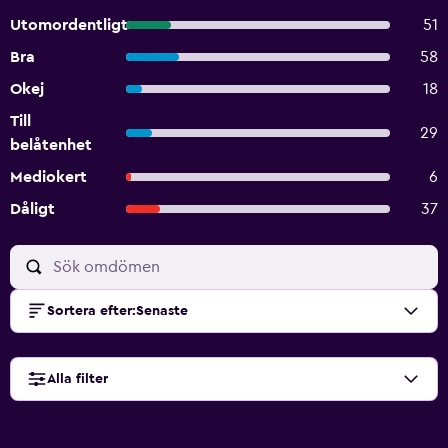
Utomordentligt
51
Bra
58
Okej
18
Till
29
belåtenhet
Mediokert
6
Dåligt
37
Sortera efter
:
Senaste
Alla filter