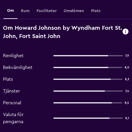
Om
Rum
Faciliteter
Omdömen
Plats
Om Howard Johnson by Wyndham Fort St.
John, Fort Saint John
Renlighet
7,9
Bekvämlighet
8,0
Plats
8,3
Tjänster
7,4
Personal
8,5
Valuta för
8,1
pengarna