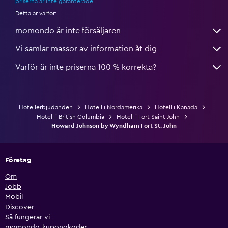
priserna är inte garanterade
.
Detta är varför:
momondo är inte försäljaren
Vi samlar massor av information åt dig
Varför är inte priserna 100 % korrekta?
Hotellerbjudanden
Hotell i Nordamerika
Hotell i Kanada
Hotell i British Columbia
Hotell i Fort Saint John
Howard Johnson by Wyndham Fort St. John
Företag
Om
Jobb
Mobil
Discover
Så fungerar vi
momondo-kupongkoder