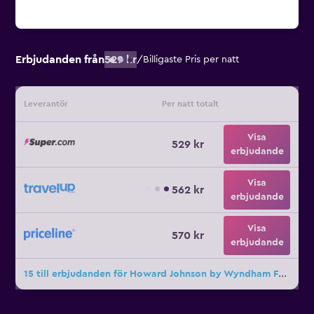
Erbjudanden från
529 kr
/
Billigaste Pris per natt
Leverantör
Per natt totalt
Visa
529 kr
erbjudande
Visa
562 kr
erbjudande
Visa
570 kr
erbjudande
15 till erbjudanden för Howard Johnson by Wyndham Fort St. John