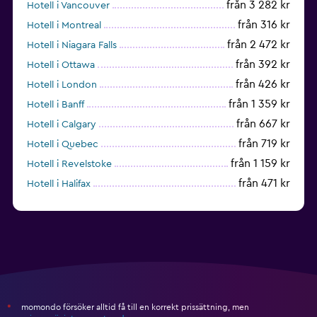
från 3 282 kr
Hotell i Vancouver
från 316 kr
Hotell i Montreal
från 2 472 kr
Hotell i Niagara Falls
från 392 kr
Hotell i Ottawa
från 426 kr
Hotell i London
från 1 359 kr
Hotell i Banff
från 667 kr
Hotell i Calgary
från 719 kr
Hotell i Quebec
från 1 159 kr
Hotell i Revelstoke
från 471 kr
Hotell i Halifax
från 1 703 kr
Hotell i Whistler
momondo försöker alltid få till en korrekt prissättning, men
*