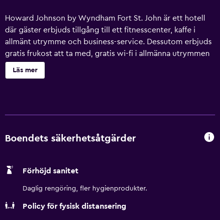
Howard Johnson by Wyndham Fort St. John är ett hotell
där gäster erbjuds tillgång till ett fitnesscenter, kaffe i
allmänt utrymme och business-service. Dessutom erbjuds
gratis frukost att ta med, gratis wi-fi i allmänna utrymmen
och avgiftsfri parkering. Gäster får även tillgång till
Läs mer
bekvämligheter som ett mötesrum, kemtvätt och
tvättmöjligheter. Howard Johnson by Wyndham Fort St.
John erbjuder 70 rum med gratis dagstidningar och kaffe-
och tebryggare. 32-tums LCD-tv med kabelkanaler. På
rummet finns kylskåp och mikrovågsugn. Badrummen har
badkar och dusch, gratis toalettartiklar och hårtorkar.
Boendets säkerhetsåtgärder
Detta hotell i Fort St. John erbjuder sina gäster gratis wi-fi.
Boendet tillhandahåller skrivbord och gratis lokalsamtal
Förhöjd sanitet
(restriktioner kan förekomma). Dessutom har rummen
strykjärn/strykbräda och mörkläggningsgardiner. Städning
Daglig rengöring, fler hygienprodukter.
sker dagligen. Detta hotell har bland annat fitnesscenter.
Policy för fysisk distansering