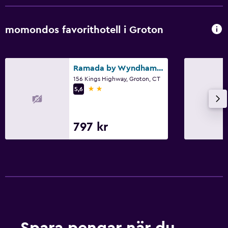
momondos favorithotell i Groton
Ramada by Wyndham Groton/Mystic
156 Kings Highway, Groton, CT
2 stjärnor
5,6
797 kr
Spara pengar när du