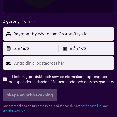
2 gäster, 1 rum
Baymont by Wyndham Groton/Mystic
sön 16/8
mån 17/8
Mejla mig produkt- och serviceinformation, toppenpriser
och specialerbjudanden från momondo och dess resepartners
Skapa en prisbevakning
Genom att skapa en prisbevakning godkänner du våra
användarvillkor
och
sekretesspolicy.