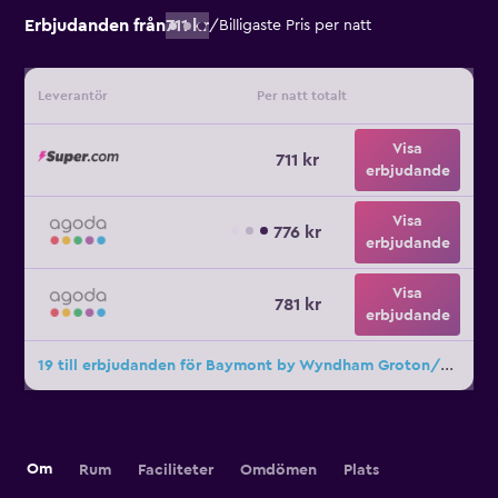
Erbjudanden från
711 kr
/
Billigaste Pris per natt
Leverantör
Per natt totalt
Visa
711 kr
erbjudande
Visa
776 kr
erbjudande
Visa
781 kr
erbjudande
19 till erbjudanden för Baymont by Wyndham Groton/Mystic
Om
Rum
Faciliteter
Omdömen
Plats