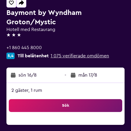
Baymont by Wyndham
Groton/Mystic
Hotell med Restaurang
3 stjärnor
+1 860 445 8000
Till belåtenhet
1 075 verifierade omdömen
5,4
sön 16/8
-
mån 17/8
2 gäster, 1 rum
Sök