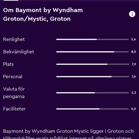
Om Baymont by Wyndham
Groton/Mystic, Groton
Renlighet
5,6
Bekvämlighet
8,0
Plats
7,0
Personal
7,6
Valuta för
5,3
pengarna
Faciliteter
6,0
Baymont by Wyndham Groton Mystic ligger i Groton och
tillhandahåller gratis trådlöst internet på allmänna platser,