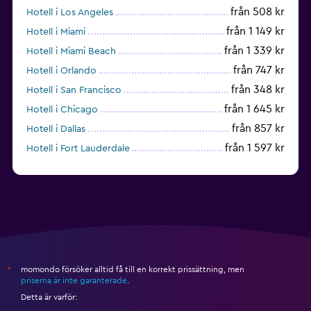
från 508 kr
Hotell i Los Angeles
från 1 149 kr
Hotell i Miami
från 1 339 kr
Hotell i Miami Beach
från 747 kr
Hotell i Orlando
från 348 kr
Hotell i San Francisco
från 1 645 kr
Hotell i Chicago
från 857 kr
Hotell i Dallas
från 1 597 kr
Hotell i Fort Lauderdale
från 1 990 kr
Hotell i Nashville
momondo försöker alltid få till en korrekt prissättning, men
*
priserna är inte garanterade
.
Detta är varför: