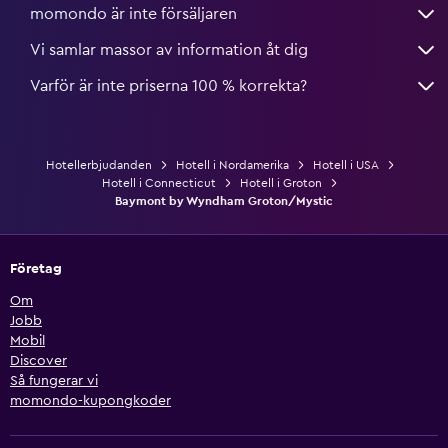
momondo är inte försäljaren
Vi samlar massor av information åt dig
Varför är inte priserna 100 % korrekta?
Hotellerbjudanden
Hotell i Nordamerika
Hotell i USA
Hotell i Connecticut
Hotell i Groton
Baymont by Wyndham Groton/Mystic
Företag
Om
Jobb
Mobil
Discover
Så fungerar vi
momondo-kupongkoder