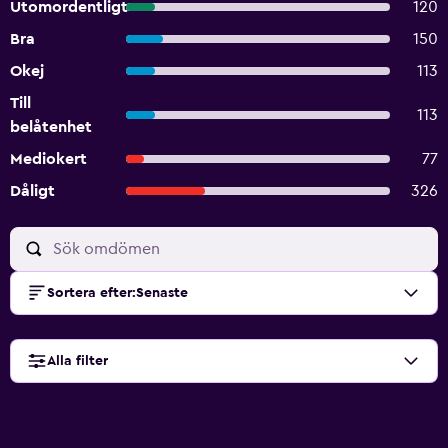
Utomordentligt
120
Bra
150
Okej
113
Till
113
belåtenhet
Mediokert
77
Dåligt
326
Sortera efter
:
Senaste
Alla filter