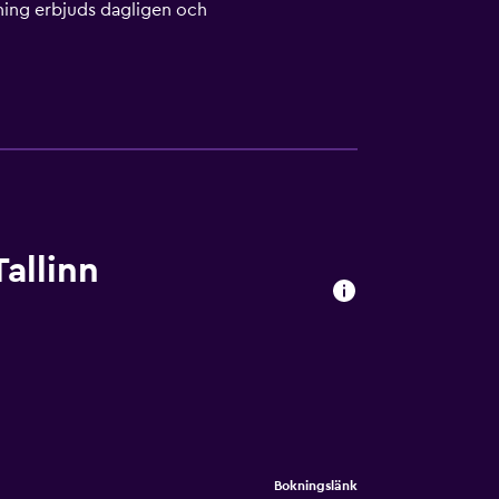
ädning erbjuds dagligen och
a hotell. En inomhuspool, en utomhuspool och
 antingen tillgängliga på plats eller i
allinn
Bokningslänk