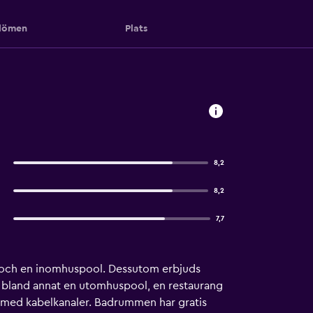
ömen
Plats
8,2
8,2
7,7
er) och en inomhuspool. Dessutom erbjuds
om bland annat en utomhuspool, en restaurang
v med kabelkanaler. Badrummen har gratis