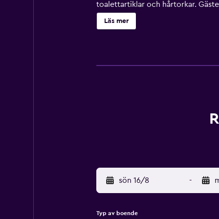
toalettartiklar och hårtorkar. Gäste
strykjärn/strykbräda kan fås på b
Läs mer
barnpool finns på området. Här finn
närheten. Avgifter kan tillkomma.
R
sön 16/8
-
m
Typ av boende