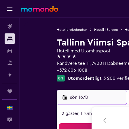
Flyg
Hotellerbjudanden
Hotell i Europa
Ho
Boende
Tallinn Viimsi Sp
Hyrbil
Hotell med Utomhuspool
4 stjärnor
Paketresor
Randvere tee 11, 74001 Haabneeme,
+372 606 1008
Planera med AI
Utomordentligt
3 200 veri
8,1
Trips
sön 16/8
-
Svenska
2 gäster, 1 rum
Feedback