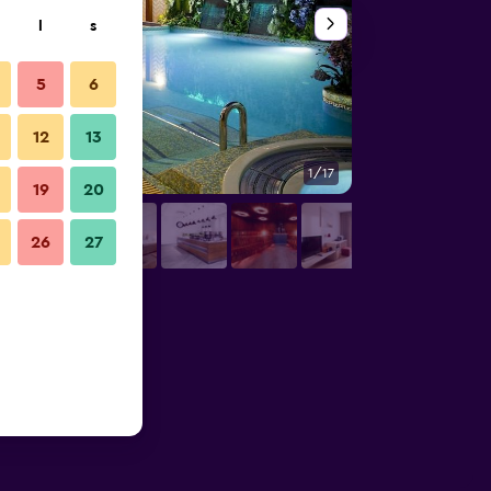
l
s
5
6
12
13
1/17
Övrigt
19
20
26
27