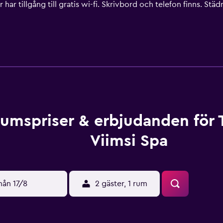
r har tillgång till gratis wi-fi. Skrivbord och telefon finns. St
egäran. Gym och vattenpark (avgift tillkommer) finns på dett
s även bastu och fitnesscenter. Fritidsaktiviteterna nedan finns
umspriser & erbjudanden för T
Viimsi Spa
ån 17/8
2 gäster, 1 rum