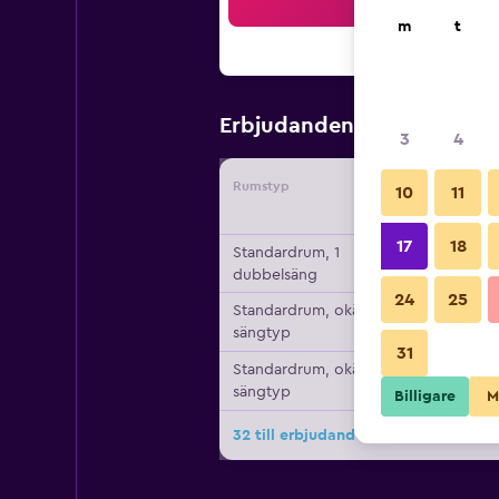
Sö
m
t
848 kr
Erbjudanden från
/
Bi
3
4
Rumstyp
Leverant
10
11
17
18
Standardrum, 1
dubbelsäng
24
25
Standardrum, okänd
sängtyp
31
Standardrum, okänd
sängtyp
Billigare
M
32 till erbjudanden för Tallinn Viims