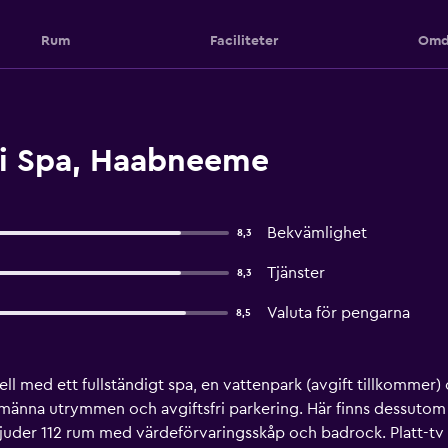
Rum
Faciliteter
Omd
si Spa, Haabneeme
Bekvämlighet
8,3
Tjänster
8,3
Valuta för pengarna
8,5
hotell med ett fullständigt spa, en vattenpark (avgift tillkomm
i allmänna utrymmen och avgiftsfri parkering. Här finns dessut
rbjuder 112 rum med värdeförvaringsskåp och badrock. Platt-t