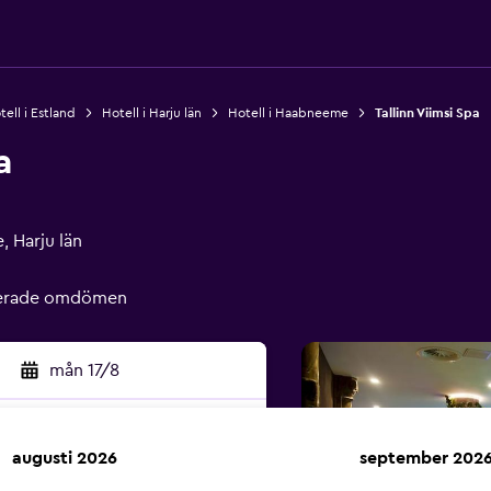
tell i Estland
Hotell i Harju län
Hotell i Haabneeme
Tallinn Viimsi Spa
a
 Harju län
fierade omdömen
mån 17/8
augusti 2026
september 202