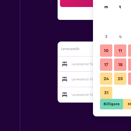
Sö
m
t
3
4
Leverantör
10
11
Leverantör för Shizen Spa Resort
17
18
24
25
Leverantör för Shizen Spa Resort
31
Leverantör för Shizen Spa Resort
Billigare
M