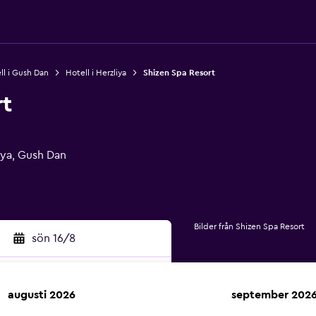
ll i Gush Dan
Hotell i Herzliya
Shizen Spa Resort
rt
iya, Gush Dan
Bilder från Shizen Spa Resort
sön 16/8
augusti 2026
september 202