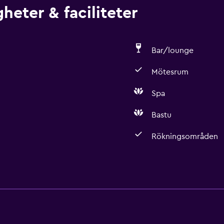
heter & faciliteter
Bar/lounge
Mötesrum
Spa
Bastu
Rökningsområden
Restauranger
Restaurang
Bar/lounge