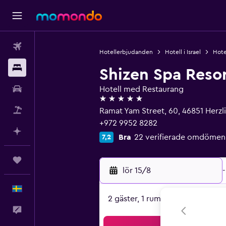
Flyg
Hotellerbjudanden
Hotell i Israel
Hote
Boende
Shizen Spa Reso
Hyrbil
Hotell med Restaurang
5 stjärnor
Paketresor
Ramat Yam Street, 60, 46851 Herzl
+972 9952 8282
Planera med AI
Bra
22 verifierade omdömen
7,2
Trips
lör 15/8
-
Svenska
2 gäster, 1 rum
Feedback