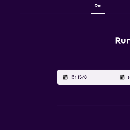
Om
Rum
lör 15/8
-
s