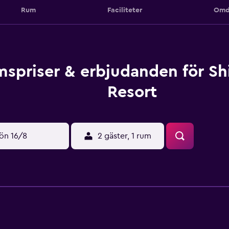
Rum
Faciliteter
Omd
spriser & erbjudanden för Sh
Resort
ön 16/8
2 gäster, 1 rum