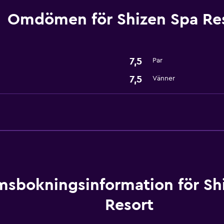
Omdömen för Shizen Spa Re
Spa
Bastu
Spa
7,5
Par
7,5
Vänner
sbokningsinformation för Sh
Resort