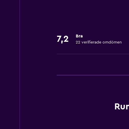
Tjänster och bekvämligheter
Bankomat på plats
Mötesrum
Bra
7,2
22 verifierade omdömen
Tillgänglighet och lämplighet
Rökningsområden
Rum