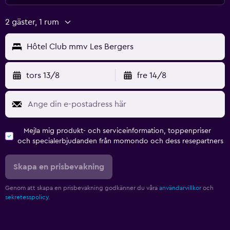
2 gäster, 1 rum
Hôtel Club mmv Les Bergers
tors 13/8
fre 14/8
Mejla mig produkt- och serviceinformation, toppenpriser
och specialerbjudanden från momondo och dess resepartners
Skapa en prisbevakning
Genom att skapa en prisbevakning godkänner du våra
användarvillkor
och
sekretesspolicy.