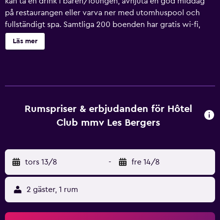
kan ta en drink i baren/loungen, avnjuta en god middag
på restaurangen eller varva ner med utomhuspool och
fullständigt spa. Samtliga 200 boenden har gratis wi-fi,
platt-tv med digitalkanaler och värdeförvaringsskåp. Hôtel
Läs mer
Club mmv Les Bergers erbjuder 200 rum med
värdeförvaringsskåp och gratis toalettartiklar. Platt-tv med
digitalkanaler. Denna semesterby i Huez erbjuder sina
gäster gratis wi-fi. Städning erbjuds dagligen och hårtork
kan fås på begäran. Denna semesterby har bland annat
direktanslutning till skidbacke och en utomhuspool.
Rumspriser & erbjudanden för Hôtel
Fritidsaktiviteterna nedan finns antingen tillgängliga på
Club mmv Les Bergers
plats eller i närheten. Avgifter kan tillkomma.
tors 13/8
-
fre 14/8
2 gäster, 1 rum