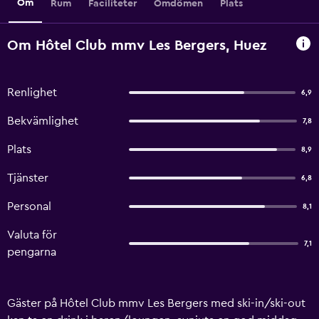
Om
Rum
Faciliteter
Omdömen
Plats
Om Hôtel Club mmv Les Bergers, Huez
Renlighet
6,9
Bekvämlighet
7,8
Plats
8,9
Tjänster
6,8
Personal
8,1
Valuta för
7,1
pengarna
Gäster på Hôtel Club mmv Les Bergers med ski-in/ski-out