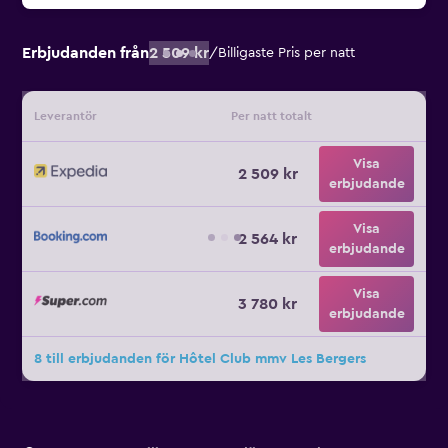
Erbjudanden från
2 509 kr
/
Billigaste Pris per natt
Leverantör
Per natt totalt
Visa
2 509 kr
erbjudande
Visa
2 564 kr
erbjudande
Visa
3 780 kr
erbjudande
8 till erbjudanden för Hôtel Club mmv Les Bergers