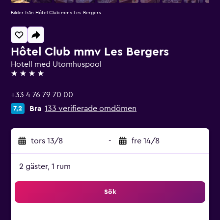
Bilder från Hôtel Club mmv Les Bergers
Hôtel Club mmv Les Bergers
Hotell med Utomhuspool
4 stjärnor
+33 4 76 79 70 00
Bra
133 verifierade omdömen
7,2
tors 13/8
-
fre 14/8
2 gäster, 1 rum
Sök