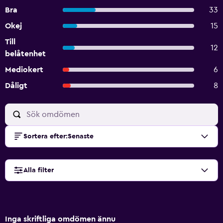
Bra
33
Okej
15
Till
12
belåtenhet
Mediokert
6
Dåligt
8
Sortera efter
:
Senaste
Alla filter
Inga skriftliga omdömen ännu