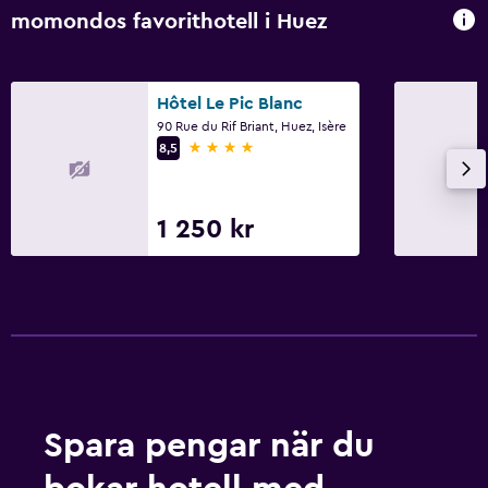
momondos favorithotell i Huez
Hôtel Le Pic Blanc
90 Rue du Rif Briant, Huez, Isère
4 stjärnor
8,5
1 250 kr
Spara pengar när du