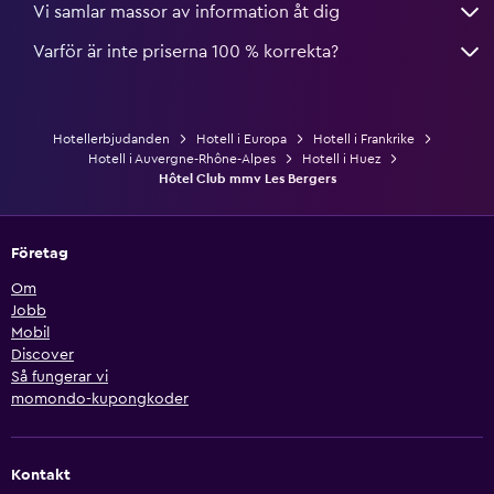
Vi samlar massor av information åt dig
Varför är inte priserna 100 % korrekta?
Hotellerbjudanden
Hotell i Europa
Hotell i Frankrike
Hotell i Auvergne-Rhône-Alpes
Hotell i Huez
Hôtel Club mmv Les Bergers
Företag
Om
Jobb
Mobil
Discover
Så fungerar vi
momondo-kupongkoder
Kontakt