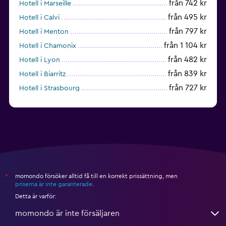
från 742 kr
Hotell i Marseille
från 495 kr
Hotell i Calvi
från 797 kr
Hotell i Menton
från 1 104 kr
Hotell i Chamonix
från 482 kr
Hotell i Lyon
från 839 kr
Hotell i Biarritz
från 727 kr
Hotell i Strasbourg
från 943 kr
Hotell i Montpellier
momondo försöker alltid få till en korrekt prissättning, men
*
priserna är inte garanterade
.
Detta är varför:
momondo är inte försäljaren