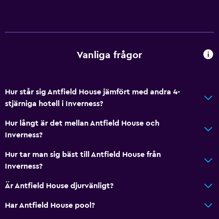
Badrum
Dusch
Badkar
Vanliga frågor
Hårfön
Toalett
Hur står sig Antfield House jämfört med andra 4-
Toalettpapper
stjärniga hotell i Inverness?
Privat badrum
Hur långt är det mellan Antfield House och
Walk-in-dusch
Inverness?
Hur tar man sig bäst till Antfield House från
Utomhus
Inverness?
Terrass/uteplats
Är Antfield House djurvänligt?
Grill
Utomhus matplats
Har Antfield House pool?