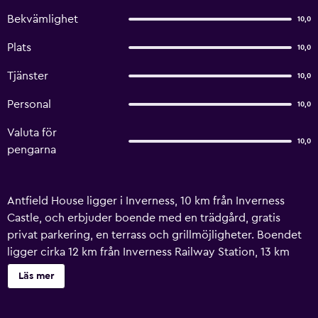
Bekvämlighet
10,0
Plats
10,0
Tjänster
10,0
Personal
10,0
Valuta för
10,0
pengarna
Antfield House ligger i Inverness, 10 km från Inverness
Castle, och erbjuder boende med en trädgård, gratis
privat parkering, en terrass och grillmöjligheter. Boendet
ligger cirka 12 km från Inverness Railway Station, 13 km
från University of the Highlands and Islands, Inverness och
Läs mer
21 km från Castle Stuart Golf Links. Pensionatet är ett
rökfritt boende med bubbelbad. Här finns även gratis WiFi