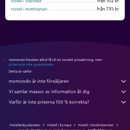
från 102 kr
Hotell i Stansted
från 735 kr
Hotell i Nottingham
från 449 kr
Hotell i Leeds
momondo försöker alltid få till en korrekt prissättning, men
*
priserna är inte garanterade
.
Detta är varför:
momondo är inte försäljaren
Vi samlar massor av information åt dig
Varför är inte priserna 100 % korrekta?
Hotellerbjudanden
Hotell i Europa
Hotell i Storbritannien