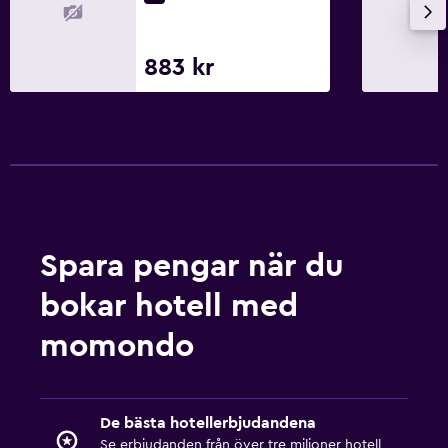
Torktumlare
Torkställ för kläder
883 kr
Tvättmaskin
Sovrum
Extra långa sängar (> 2 meter)
Uttag nära sängen
Klädhängare
Spara pengar när du
Garderob eller klädkammare
bokar hotell med
Familjevänligt
momondo
Barnsängar tillgängliga
Böcker, Dvd:er, musik för barn
De bästa hotellerbjudandena
Höga barnstolar
Se erbjudanden från över tre miljoner hotell