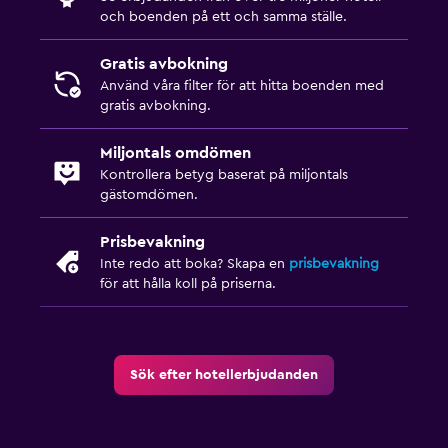
och boenden på ett och samma ställe.
Parkering och transport
Gratis avbokning
Gratis parkering
Använd våra filter för att hitta boenden med
Privat parkering
gratis avbokning.
Miljontals omdömen
Saker att göra
Kontrollera betyg baserat på miljontals
Sällskapsspel/pussel
gästomdömen.
Spelrum
Prisbevakning
Inte redo att boka? Skapa en
prisbevakning
Hälsa och säkerhet
för att hålla koll på priserna.
Förstahjälpenlåda
Kolmonoxiddetektor
Sök efter hotellerbjudanden
Pool och spa
Bubbelpool