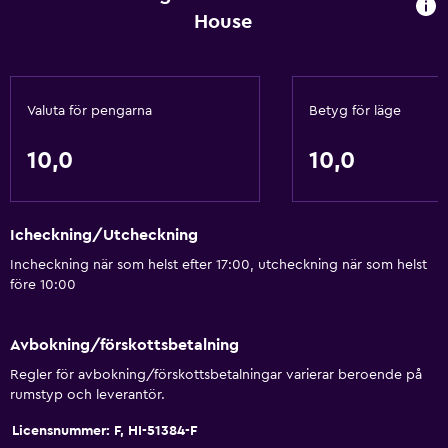
House
Matplats
Kök
Valuta för pengarna
Betyg för läge
Grundläggande bekvämligheter
Gratis WiFi
10,0
10,0
Wifi tillgängligt i alla områden
Internet
Icheckning/Utcheckning
Sängkläder
Incheckning när som helst efter 17:00, utcheckning när som helst
Handdukar
före 10:00
Brandsläckare
Brandvarnare
Avbokning/förskottsbetalning
Värme
Regler för avbokning/förskottsbetalningar varierar beroende på
rumstyp och leverantör.
Handdukar/lakan (extra kostnad)
Licensnummer: F, HI-51384-F
Papperskorgar