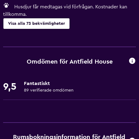
Husdjur får medtagas vid förfrågan. Kostnader kan
tillkomma.
Visa alla 73 bekvämligheter
Kök
Vinglas
Elektrisk vattenkokare
Omdömen för Antfield House
Diskmaskin
Ugn
Fantastiskt
9,5
Mikrovågsugn
89 verifierade omdömen
Köksutrustning
Te/kaffebryggare
Brödrost
Kylskåp
Rumsbokningsinformation för Antfield
Kaffemaskin