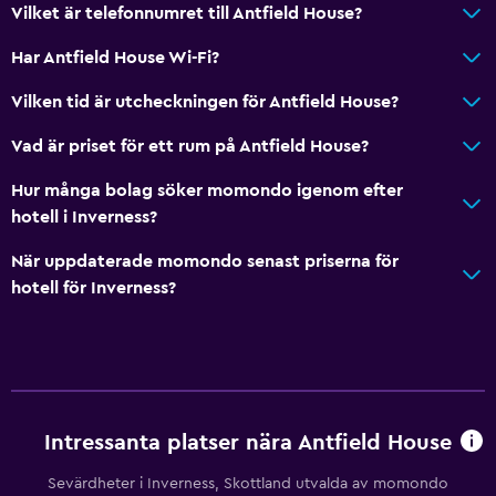
Utomhusmöbler
Vilket är telefonnumret till Antfield House?
Eldstad utomhus
Har Antfield House Wi-Fi?
Picknickområde
Vilken tid är utcheckningen för Antfield House?
Trädgård
Vad är priset för ett rum på Antfield House?
Allmänt
Hur många bolag söker momondo igenom efter
Eldstad
hotell i Inverness?
Vardagsrum
När uppdaterade momondo senast priserna för
Utsikt över trädgård
hotell för Inverness?
Heltäckningsmatta
Bergsutsikt
Förvaring
Intressanta platser nära Antfield House
Media och underhållning
Radio
Sevärdheter i Inverness, Skottland utvalda av momondo