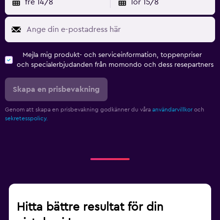
fre 14/8
lör 15/8
Mejla mig produkt- och serviceinformation, toppenpriser
och specialerbjudanden från momondo och dess resepartners
Skapa en prisbevakning
Genom att skapa en prisbevakning godkänner du våra
användarvillkor
och
sekretesspolicy.
Hitta bättre resultat för din