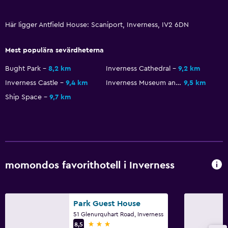
Flat-screen TV
Här ligger Antfield House: Scaniport, Inverness, IV2 6DN
Kabel- eller satellit-TV
Streamingtjänst
Mest populära sevärdheterna
TV
Bught Park
8,2 km
Inverness Cathedral
9,2 km
Inverness Castle
9,4 km
Inverness Museum and Art Gallery
9,5 km
Tillgänglighet och lämplighet
Ship Space
9,7 km
Husdjur får medtagas vid förfrågan. Kostnader kan
tillkomma.
Rökning förbjuden
Övre våningar nås via trappor
Rökningsområden
momondos favorithotell i Inverness
Privat ingång
Park Guest House
Tvättstuga
51 Glenurquhart Road, Inverness
3 stjärnor
Strykjärn och strykbräda
8,5