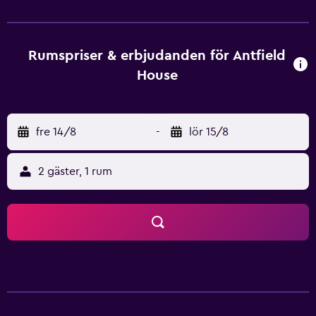
i alla utrymmen. Alla boendeenheter på Antfield House har
en sittgrupp, en platt-tv med satellitkanaler, ett kök och en
matplats. De har också ett eget badrum med hårtork, en
dusch och ett bubbelbad. Det egna badrummet är utrustat
Rumspriser & erbjudanden för Antfield
med badkar. På boendet ingår sängkläder och handdukar i
House
samtliga rum. Strathpeffer Spa Golf Club ligger 43 km från
Antfield House, medan Caledonian Canal ligger 45 km
bort. Flygplatsen (Inverness flygplats) ligger 25 km från
fre 14/8
-
lör 15/8
boendet.
2 gäster, 1 rum