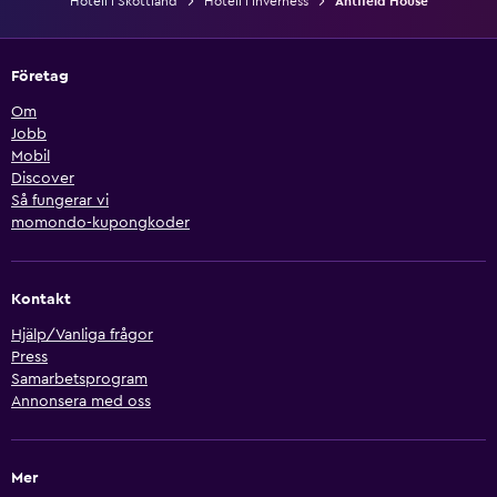
Hotell i Skottland
Hotell i Inverness
Antfield House
Företag
Om
Jobb
Mobil
Discover
Så fungerar vi
momondo-kupongkoder
Kontakt
Hjälp/Vanliga frågor
Press
Samarbetsprogram
Annonsera med oss
Mer