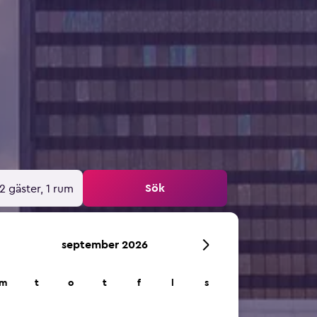
Sök
2 gäster, 1 rum
september 2026
m
t
o
t
f
l
s