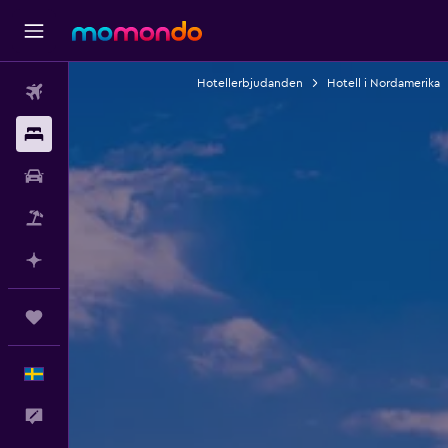
Hotellerbjudanden
Hotell i Nordamerika
Flyg
Boende
Hyrbil
Paketresor
Planera med AI
Trips
Svenska
Feedback