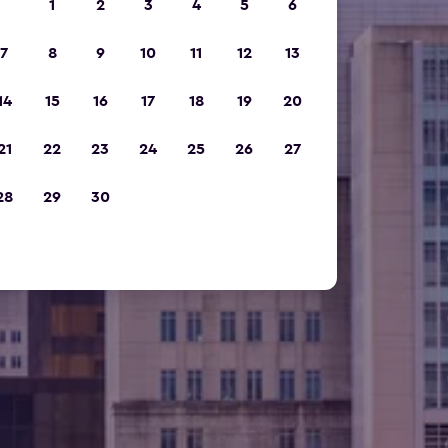
1
2
3
4
5
6
7
8
9
10
11
12
13
14
15
16
17
18
19
20
21
22
23
24
25
26
27
28
29
30