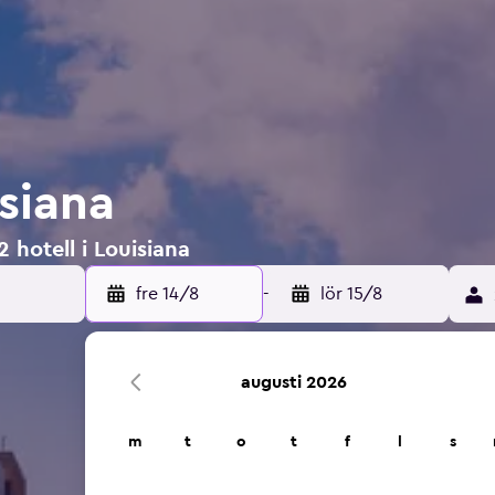
isiana
 hotell i Louisiana
fre 14/8
-
lör 15/8
augusti 2026
m
t
o
t
f
l
s