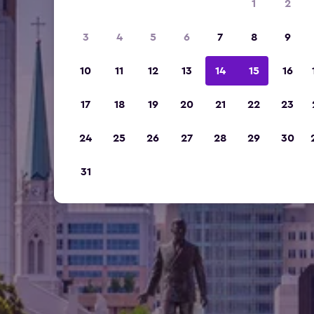
1
2
3
4
5
6
7
8
9
10
11
12
13
14
15
16
17
18
19
20
21
22
23
24
25
26
27
28
29
30
31