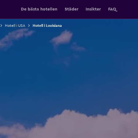
De bästa hotellen
Städer
Insikter
FAQ
Hotell i USA
Hotell i Louisiana