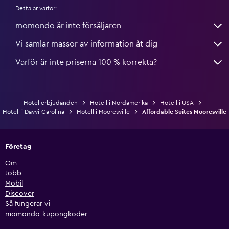
Detta är varför:
momondo är inte försäljaren
Vi samlar massor av information åt dig
Varför är inte priserna 100 % korrekta?
Hotellerbjudanden
Hotell i Nordamerika
Hotell i USA
Hotell i Davvi-Carolina
Hotell i Mooresville
Affordable Suites Mooresville
Företag
Om
Jobb
Mobil
Discover
Så fungerar vi
momondo-kupongkoder