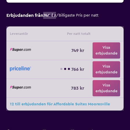
Erbjudanden från
749 kr
/
Billigaste Pris per natt
Leverantör
Per natt totalt
Visa
749 kr
erbjudande
Visa
766 kr
erbjudande
Visa
783 kr
erbjudande
12 till erbjudanden för Affordable Suites Mooresville