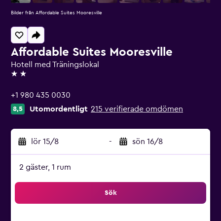
Bilder från Affordable Suites Mooresville
Affordable Suites Mooresville
Hotell med Träningslokal
2 stjärnor
+1 980 435 0030
Utomordentligt
215 verifierade omdömen
8,5
lör 15/8
-
sön 16/8
2 gäster, 1 rum
Sök