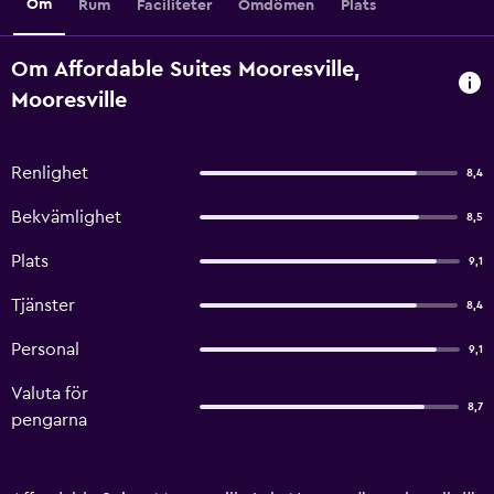
Om
Rum
Faciliteter
Omdömen
Plats
Om Affordable Suites Mooresville,
Mooresville
Renlighet
8,4
Bekvämlighet
8,5
Plats
9,1
Tjänster
8,4
Personal
9,1
Valuta för
8,7
pengarna