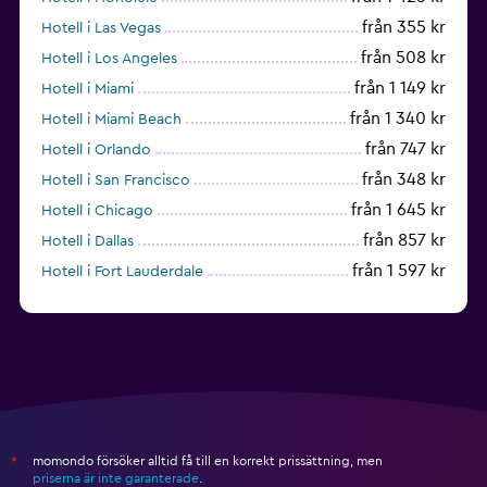
från 355 kr
Hotell i Las Vegas
från 508 kr
Hotell i Los Angeles
från 1 149 kr
Hotell i Miami
från 1 340 kr
Hotell i Miami Beach
från 747 kr
Hotell i Orlando
från 348 kr
Hotell i San Francisco
från 1 645 kr
Hotell i Chicago
från 857 kr
Hotell i Dallas
från 1 597 kr
Hotell i Fort Lauderdale
från 1 990 kr
Hotell i Nashville
momondo försöker alltid få till en korrekt prissättning, men
*
priserna är inte garanterade
.