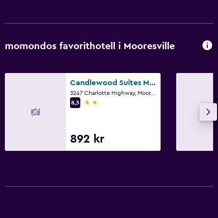
momondos favorithotell i Mooresville
Candlewood Suites Mooresville/Lake Norman,nc By IHG
3247 Charlotte Highway, Mooresville, NC
2 stjärnor
8,3
892 kr