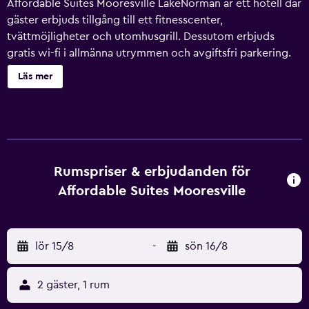
Affordable Suites Mooresville LakeNorman är ett hotell där
gäster erbjuds tillgång till ett fitnesscenter,
tvättmöjligheter och utomhusgrill. Dessutom erbjuds
gratis wi-fi i allmänna utrymmen och avgiftsfri parkering.
Gäster får även tillgång till bekvämligheter som ett
Läs mer
picknickområde och en varuautomat. Affordable Suites
Mooresville LakeNorman erbjuder 49 rum med gratis
flaskvatten och kaffe- och tebryggare. LED-tv med
kabelpremiumkanaler. Kök har stor kyl/frys, spishäll,
mikrovågsugn och grytor/köksredskap. Badrummen har
badkar/dusch och gratis toalettartiklar. Gäster har tillgång
Rumspriser & erbjudanden för
till gratis wi-fi (hastighet: 100+ Mbps (passar för 1–2
Affordable Suites Mooresville
personer eller upp till 6 enheter)). Skrivbord och telefon
finns. Detta hotell har bland annat fitnesscenter.
lör 15/8
-
sön 16/8
2 gäster, 1 rum