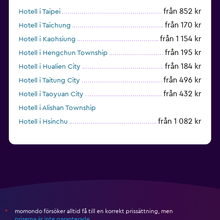
från 852 kr
Hotell i Taipei
från 170 kr
Hotell i Taichung
från 1 154 kr
Hotell i Kaohsiung
från 195 kr
Hotell i Hengchun Township
från 184 kr
Hotell i Hualien City
från 496 kr
Hotell i Taitung City
från 432 kr
Hotell i Taoyuan City
Hotell i Alishan Township
från 1 082 kr
Hotell i Hsinchu
momondo försöker alltid få till en korrekt prissättning, men
*
priserna är inte garanterade
.