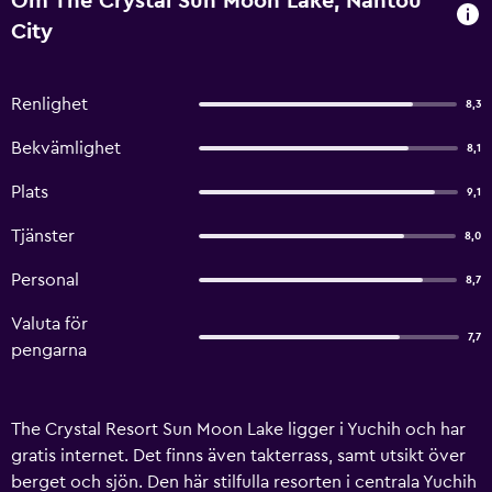
Om The Crystal Sun Moon Lake, Nantou
City
Renlighet
8,3
Bekvämlighet
8,1
Plats
9,1
Tjänster
8,0
Personal
8,7
Valuta för
7,7
pengarna
The Crystal Resort Sun Moon Lake ligger i Yuchih och har
gratis internet. Det finns även takterrass, samt utsikt över
berget och sjön. Den här stilfulla resorten i centrala Yuchih