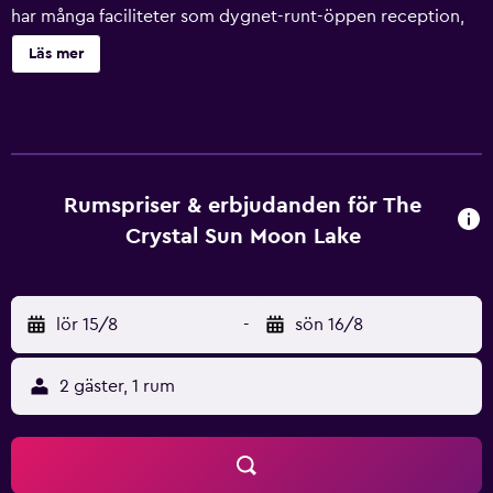
har många faciliteter som dygnet-runt-öppen reception,
concierge och kaffebar. Dessutom finns det en flerspråkig
Läs mer
personal till hands för att erbjuda information om
lokalområdet. Detta resorten har också sitt egna
hälsocenter, Gymnasium. Rummen på The Crystal Resort
Sun Moon Lake är elegant inredda och erbjuder minibar,
tofflor och kraftfull dusch. De har te- & kaffebryggare,
vatten på flaska och privat badrum såväl som
Rumspriser & erbjudanden för The
luftkonditioneringssystem. Gäster som vill hitta en bra
Crystal Sun Moon Lake
plats att äta i närheten behöver inte leta längre än The
Crystal Resort Sun Moon Lakes restaurang som finns på
plats. Det ligger perfekt till och är tillgänglig varenda dag
lör 15/8
-
sön 16/8
för frukost, lunch och middag. Varje kväll kan boende
koppla av i den komfortabla loungebaren. Detta resorten
är en perfekt bas för att utforska närliggande Wen Wu
2 gäster, 1 rum
Chao och Syuanguang Temple, samt allt som lokalområdet
har att erbjuda. Ligger nära Sun Moon Lake.