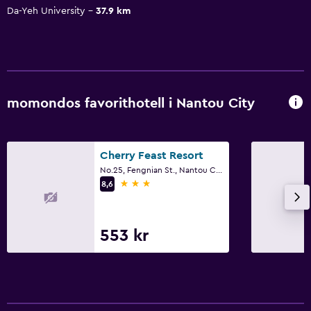
Da-Yeh University
37.9 km
momondos favorithotell i Nantou City
Cherry Feast Resort
No.25, Fengnian St., Nantou City
3 stjärnor
8,6
553 kr