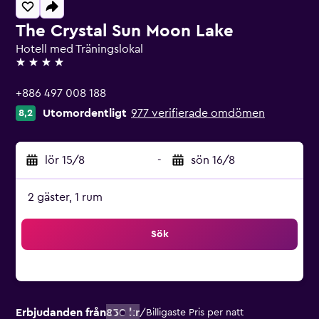
The Crystal Sun Moon Lake
Hotell med Träningslokal
4 stjärnor
+886 497 008 188
Utomordentligt
977 verifierade omdömen
8,2
lör 15/8
-
sön 16/8
2 gäster, 1 rum
Sök
Erbjudanden från
850 kr
/
Billigaste Pris per natt