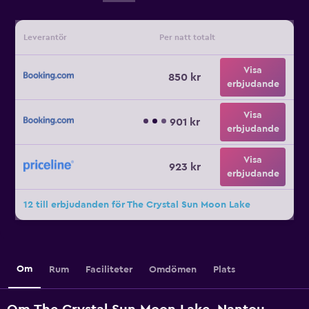
Leverantör
Per natt totalt
Visa
850 kr
erbjudande
Visa
901 kr
erbjudande
Visa
923 kr
erbjudande
12 till erbjudanden för The Crystal Sun Moon Lake
Om
Rum
Faciliteter
Omdömen
Plats