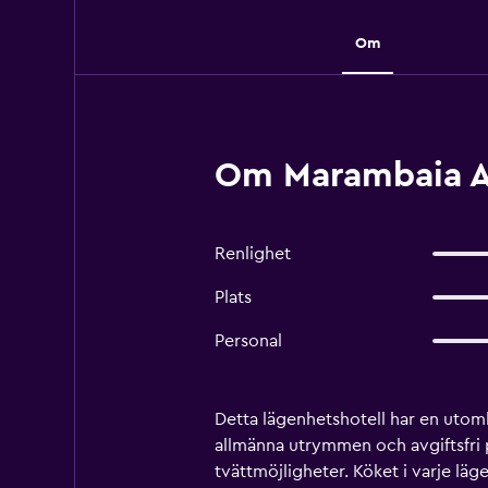
Om
Om Marambaia Ap
Renlighet
Plats
Personal
Detta lägenhetshotell har en utomh
allmänna utrymmen och avgiftsfri p
tvättmöjligheter. Köket i varje lä