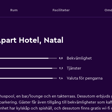
Rum
Faciliteter
Omd
art Hotel, Natal
Bekvämlighet
8,8
Tjänster
9,3
Valuta för pengarna
9,4
uspool, en bar/lounge och en takterrass. Dessutom erbjuds gra
arkering. Gäster får även tillgång till bekvämligheter som ka
genhet har kylskåp och spishäll, och dessutom finns gratis wi-