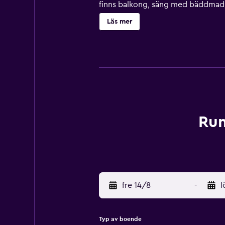
finns balkong, säng med bäddmadr
har balkonger. Sängarna har Selec
Läs mer
med kylskåp, spishäll och grytor/k
wi-fi. Skrivbord och telefon finns
annat en utomhuspool.
Rum
fre 14/8
-
l
Typ av boende