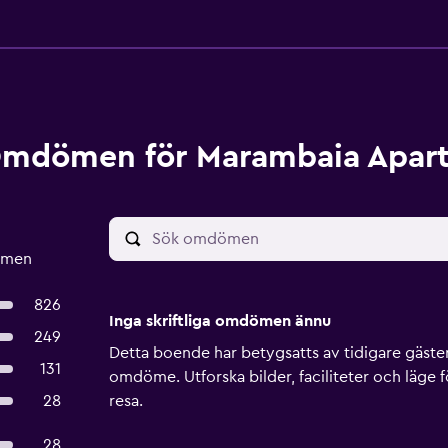
mdömen för Marambaia Apart
ömen
826
Inga skriftliga omdömen ännu
249
Detta boende har betygsatts av tidigare gäster, 
131
omdöme. Utforska bilder, faciliteter och läge f
28
resa.
28