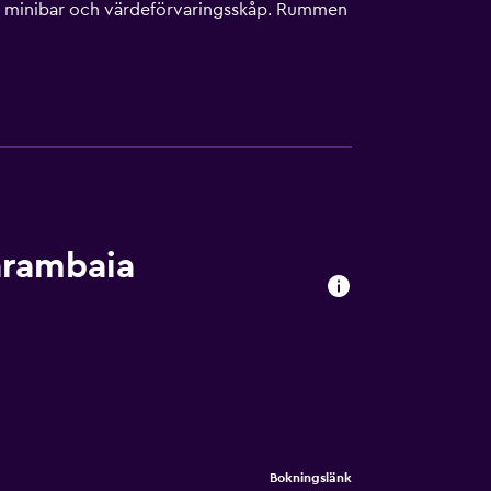
d minibar och värdeförvaringsskåp. Rummen
ta lägenhetshotell med 3 stjärnor har kök
tshotell i Natal erbjuder sina gäster gratis
å begäran. Detta lägenhetshotell har bland
arambaia
Bokningslänk