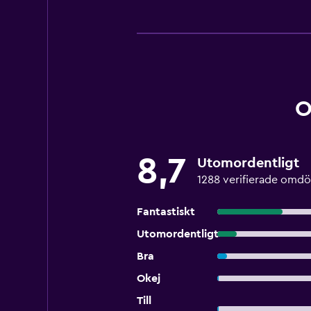
O
8,7
Utomordentligt
1288 verifierade omd
Fantastiskt
Utomordentligt
Bra
Okej
Till