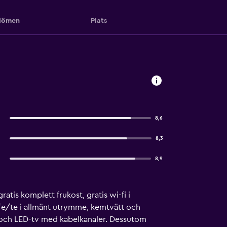
ömen
Plats
8,6
8,3
8,9
tis komplett frukost, gratis wi-fi i
ffe/te i allmänt utrymme, kemtvätt och
fi och LED-tv med kabelkanaler. Dessutom