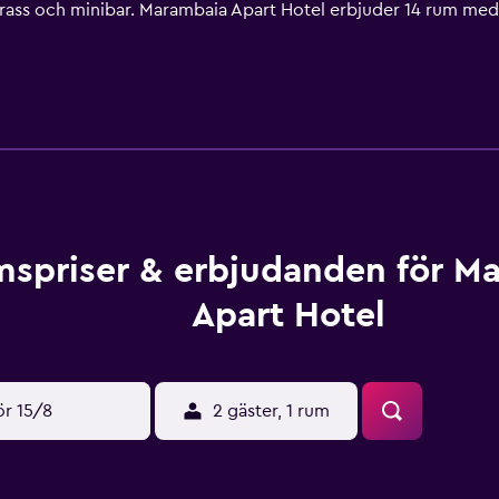
ass och minibar. Marambaia Apart Hotel erbjuder 14 rum me
t Comfort-madrasser. LED-tv med kabelkanaler. Rummen på det
öksredskap. Badrummen har dusch och hårtorkar. Detta lägenhe
. Städning erbjuds dagligen och strykjärn/strykbräda kan fås p
spriser & erbjudanden för M
Apart Hotel
ör 15/8
2 gäster, 1 rum