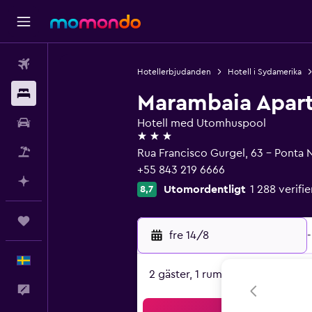
Flyg
Hotellerbjudanden
Hotell i Sydamerika
Boende
Marambaia Apart
Hyrbil
Hotell med Utomhuspool
3 stjärnor
Paketresor
Rua Francisco Gurgel, 63 - Ponta N
+55 843 219 6666
Planera med AI
Utomordentligt
1 288 verif
8,7
Trips
fre 14/8
-
Svenska
2 gäster, 1 rum
Feedback