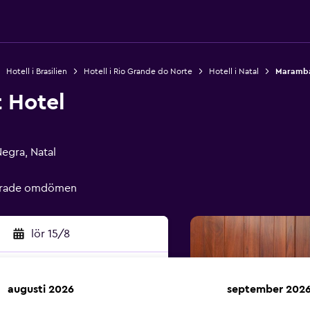
Hotell i Brasilien
Hotell i Rio Grande do Norte
Hotell i Natal
Maramba
 Hotel
egra, Natal
ierade omdömen
lör 15/8
augusti 2026
september 202