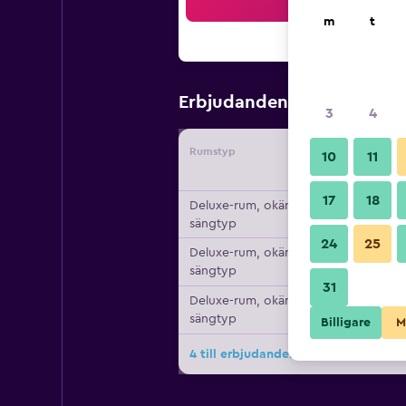
Sö
m
t
377 kr
Erbjudanden från
/
Bi
3
4
Rumstyp
Leverant
10
11
17
18
Deluxe-rum, okänd
sängtyp
24
25
Deluxe-rum, okänd
sängtyp
31
Deluxe-rum, okänd
sängtyp
Billigare
M
4 till erbjudanden för Marambaia Ap