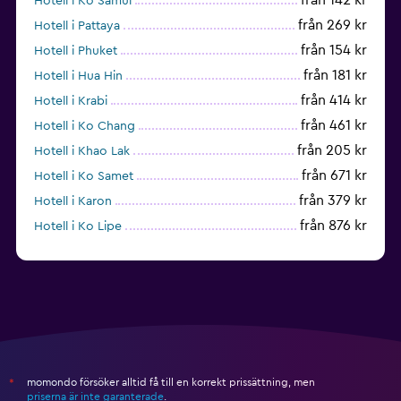
Hotell i Ko Samui
från 269 kr
Hotell i Pattaya
från 154 kr
Hotell i Phuket
från 181 kr
Hotell i Hua Hin
från 414 kr
Hotell i Krabi
från 461 kr
Hotell i Ko Chang
från 205 kr
Hotell i Khao Lak
från 671 kr
Hotell i Ko Samet
från 379 kr
Hotell i Karon
från 876 kr
Hotell i Ko Lipe
momondo försöker alltid få till en korrekt prissättning, men
*
priserna är inte garanterade
.