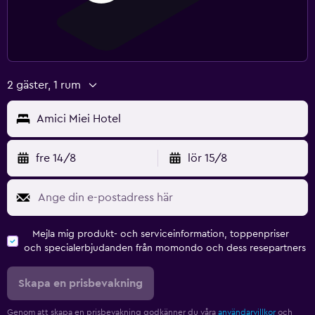
2 gäster, 1 rum
Amici Miei Hotel
fre 14/8
lör 15/8
Mejla mig produkt- och serviceinformation, toppenpriser
och specialerbjudanden från momondo och dess resepartners
Skapa en prisbevakning
Genom att skapa en prisbevakning godkänner du våra
användarvillkor
och