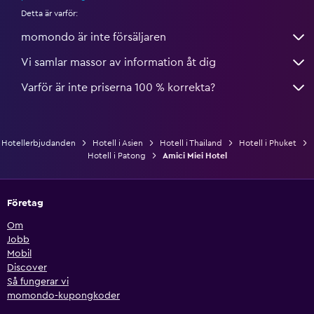
Detta är varför:
momondo är inte försäljaren
Vi samlar massor av information åt dig
Varför är inte priserna 100 % korrekta?
Hotellerbjudanden
Hotell i Asien
Hotell i Thailand
Hotell i Phuket
Hotell i Patong
Amici Miei Hotel
Företag
Om
Jobb
Mobil
Discover
Så fungerar vi
momondo-kupongkoder