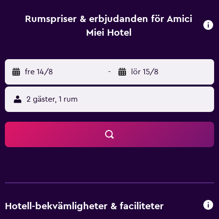
shoppingområden. Detta hotellets flerspråkiga personal
ser till att varje resenärs besök blir angenämt.
Rumspriser & erbjudanden för Amici
Miei Hotel
fre 14/8
-
lör 15/8
2 gäster, 1 rum
Hotell-bekvämligheter & faciliteter