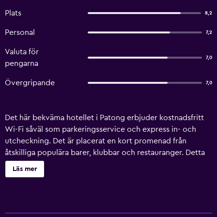
Plats
8,2
Personal
7,2
Valuta för
7,0
pengarna
Övergripande
7,0
Det här bekväma hotellet i Patong erbjuder kostnadsfritt
Wi-Fi såväl som parkeringsservice och express in- och
utcheckning. Det är placerat en kort promenad från
åtskilliga populära barer, klubbar och restauranger. Detta
3-stjärniga hotell erbjuder concierge, dygnet-runt-öppen
Läs mer
reception och valutaväxling. Gäster kan ta det lugnt med
en bok i fastighetens bibliotek. Alla rum på Amici Miei
Hotel är utrustade med kylskåp och minibar. Amici Miei
Hotel är beläget nära många restauranger, kaféer och