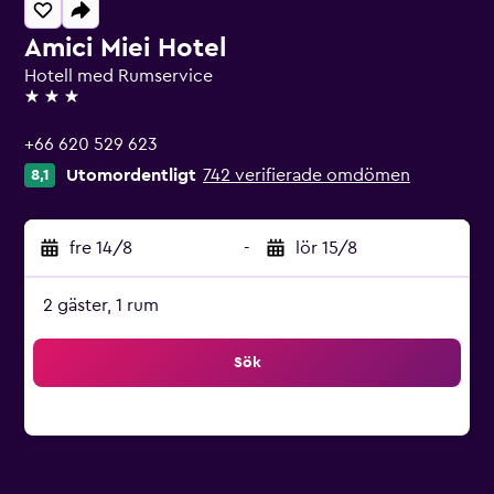
Amici Miei Hotel
Hotell med Rumservice
3 stjärnor
+66 620 529 623
Utomordentligt
742 verifierade omdömen
8,1
fre 14/8
-
lör 15/8
2 gäster, 1 rum
Sök