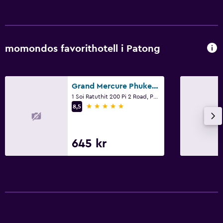
momondos favorithotell i Patong
Grand Mercure Phuket Patong (Sha Plus+)
1 Soi Ratuthit 200 Pi 2 Road, Patong
5 stjärnor
8,5
645 kr