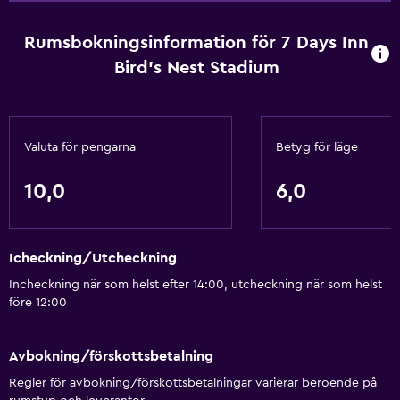
Tvättstuga
Rumsbokningsinformation för 7 Days Inn
Bird's Nest Stadium
Tvätt-/kemtvättsservice
Allmänt
Förvaring
Valuta för pengarna
Betyg för läge
10,0
6,0
Hälsa och säkerhet
Kassaskåp
Icheckning/Utcheckning
Incheckning när som helst efter 14:00, utcheckning när som helst
före 12:00
Avbokning/förskottsbetalning
Regler för avbokning/förskottsbetalningar varierar beroende på