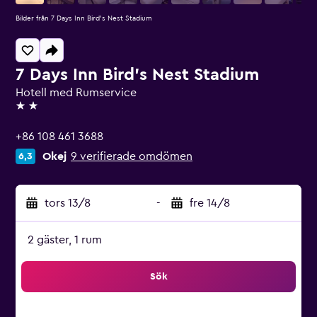
Bilder från 7 Days Inn Bird's Nest Stadium
7 Days Inn Bird's Nest Stadium
Hotell med Rumservice
2 stjärnor
+86 108 461 3688
Okej
9 verifierade omdömen
6,3
tors 13/8
-
fre 14/8
2 gäster, 1 rum
Sök