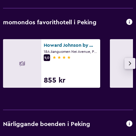
momondos favorithotell i Peking
Howard Johnson by Wyndham Paragon Hotel Beijing
18A Jianguomen Nei Avenue, Peking
4 stjärnor
9,0
855 kr
Närliggande boenden i Peking