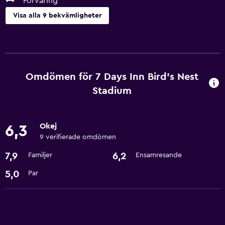
Förvaring
Visa alla 9 bekvämligheter
Tjänster och bekvämligheter
Rumservice
Reception dygnet runt
Omdömen för 7 Days Inn Bird's Nest
Stadium
Grundläggande bekvämligheter
Gratis WiFi
Okej
6,3
Luftkonditionering
9 verifierade omdömen
7,9
6,2
Familjer
Ensamresande
Tillgänglighet och lämplighet
5,0
Par
Hiss
Badrum
Hårfön