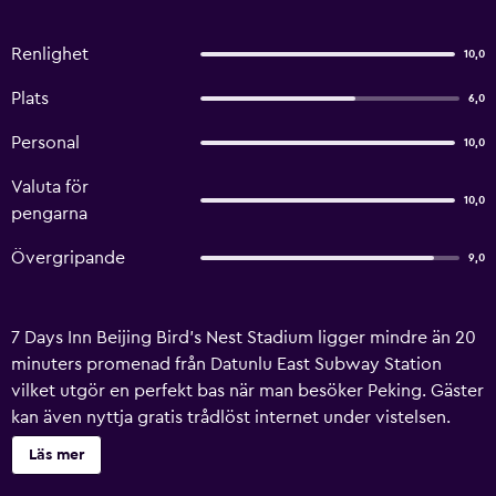
Renlighet
10,0
Plats
6,0
Personal
10,0
Valuta för
10,0
pengarna
Övergripande
9,0
7 Days Inn Beijing Bird's Nest Stadium ligger mindre än 20
minuters promenad från Datunlu East Subway Station
vilket utgör en perfekt bas när man besöker Peking. Gäster
kan även nyttja gratis trådlöst internet under vistelsen.
Hotellet erbjuder en 24-timmars öppen reception samt
Läs mer
värdeskåp, bagageförvaring och rumsservice. Dessutom