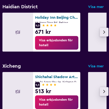
Haidian District
Visa mer
Holiday Inn Beijing Changan West By IHG
66 Yong Ding Rd, Peking
4 stjärnor
9,0
671 kr
Visa erbjudanden för
hotell
Xicheng
Visa mer
Shichahai Shadow Art Performance Hotel
No.24 Song Shu Jie, Xicheng District, Peking
4 stjärnor
9,3
513 kr
Visa erbjudanden för
hotell