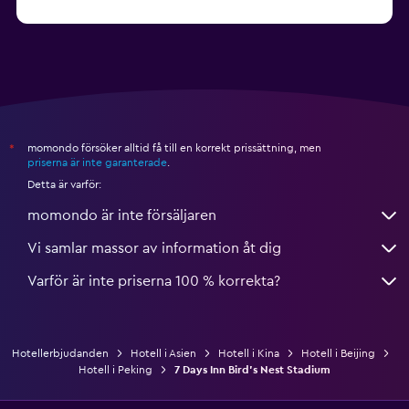
från 1 207 kr
Hotell i Hangzhou
momondo försöker alltid få till en korrekt prissättning, men
*
priserna är inte garanterade
.
Detta är varför:
momondo är inte försäljaren
Vi samlar massor av information åt dig
Varför är inte priserna 100 % korrekta?
Hotellerbjudanden
Hotell i Asien
Hotell i Kina
Hotell i Beijing
Hotell i Peking
7 Days Inn Bird's Nest Stadium