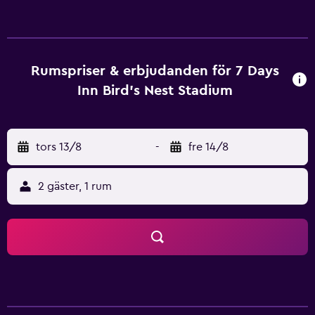
finns det en flerspråkig personal tillgängligt för att ge
information om lokalområdet. Det finns även vatten på
flaska, tofflor och te- & kaffebryggare på rummen. De
erbjuder skrivbord, telefon och trådlöst internet på
rummen. Peking Capital internationella flygplats är mindre
Rumspriser & erbjudanden för 7 Days
än 35 minuters körning från 7 Days Inn Beijing Bird's Nest
Inn Bird's Nest Stadium
Stadium. Peking Zoo , Tsinghuauniversitetet och Pekings
Nationalstadion ligger bara en kort bilresa från detta
hotellet.
tors 13/8
-
fre 14/8
2 gäster, 1 rum