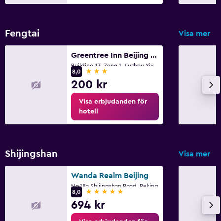
Fengtai
Visa mer
Greentree Inn Beijing Changyang Town Jiazhou Shuijun Express Hotel
Building 13, Zone 1, Jiuzhou Xiyayuan, Changyang H, Peking
3 stjärnor
8,0
200 kr
Visa erbjudanden för
hotell
Shijingshan
Visa mer
Wanda Realm Beijing
No.18a Shijingshan Road, Peking
5 stjärnor
8,0
694 kr