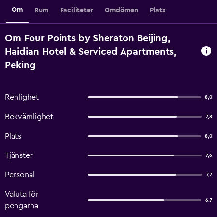
Om
Rum
Faciliteter
Omdömen
Plats
Om Four Points by Sheraton Beijing,
Haidian Hotel & Serviced Apartments,
Peking
Renlighet
8,0
Bekvämlighet
7,8
Plats
8,0
Tjänster
7,6
Personal
7,7
Valuta för
6,7
pengarna