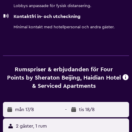
utomhuspool och fitnesscenter.
Lobbys anpassade för fysisk distansering.
Kontaktfri in- och utcheckning
Minimal kontakt med hotellpersonal och andra gäster.
Rumspriser & erbjudanden för Four
Points by Sheraton Beijing, Haidian Hotel
& Serviced Apartments
mån 17/8
-
tis 18/8
2 gäster, 1 rum