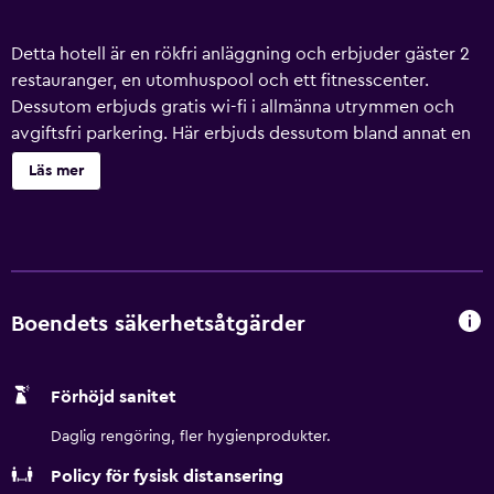
Detta hotell är en rökfri anläggning och erbjuder gäster 2
restauranger, en utomhuspool och ett fitnesscenter.
Dessutom erbjuds gratis wi-fi i allmänna utrymmen och
avgiftsfri parkering. Här erbjuds dessutom bland annat en
bar/lounge, en snackbar/deli och ett konferenscenter.
Läs mer
Städning är tillgänglig på begäran. Four Points by Sheraton
Beijing, Haidian erbjuder 320 rum med minibar och
värdeförvaringsskåp. Sängarna har sängtillbehör av högsta
kvalitet. 42-tums LCD-tv med betalfilmer. På rummet finns
kylskåp och kaffe- och tebryggare. Rummen har delvis
öppna badrum. Badrummen har badkar och dusch,
Boendets säkerhetsåtgärder
badrockar, tofflor och hårtorkar. Gäster har tillgång till
gratis wi-fi. Boendet tillhandahåller skrivbord,
Förhöjd sanitet
skrivbordsstolar och telefon. Dessutom har rummen
strykjärn/strykbräda och mörkläggningsgardiner. Städning
Daglig rengöring, fler hygienprodukter.
erbjuds dagligen och byte av lakan kan fås på begäran.
Policy för fysisk distansering
Städning sker på begäran. Detta hotell har bland annat en