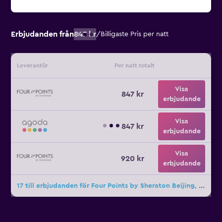
Erbjudanden från
847 kr
/
Billigaste Pris per natt
Leverantör
Per natt totalt
Visa
847 kr
erbjudande
Visa
847 kr
erbjudande
Visa
920 kr
erbjudande
17 till erbjudanden för Four Points by Sheraton Beijing, Haidian Hotel & Serviced Apartments