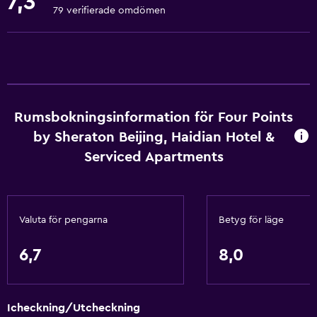
7,3
Luftkonditionering
79 verifierade omdömen
Gratis WiFi
Sängkläder
Handdukar
Schampo
Rumsbokningsinformation för Four Points
Kroppstvål
by Sheraton Beijing, Haidian Hotel &
Papperskorgar
Serviced Apartments
Balsam
Tjänster och bekvämligheter
Valuta för pengarna
Betyg för läge
Bankomat på plats
6,7
8,0
Affärscentrum
Väckningsservice
Concierge-service
Icheckning/Utcheckning