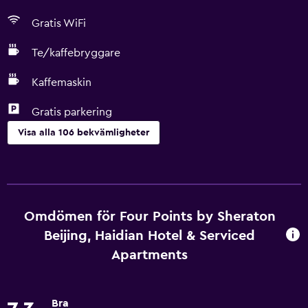
Gratis WiFi
Te/kaffebryggare
Kaffemaskin
Gratis parkering
Visa alla 106 bekvämligheter
Grundläggande bekvämligheter
Wifi tillgängligt i alla områden
Internet
Omdömen för Four Points by Sheraton
Brandsläckare
Beijing, Haidian Hotel & Serviced
Gratis toalettartiklar
Apartments
Brandvarnare
Värme
Bra