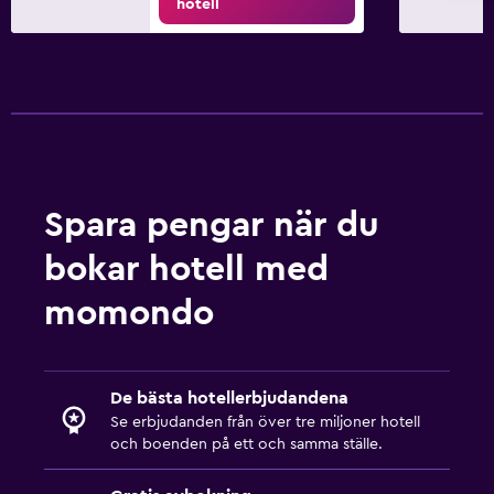
hotell
TV
Utomhus
Picknickområde
Trädgård
Arbetsyta
Spara pengar när du
Fax/kopieringsmöjligheter
bokar hotell med
Skrivbord
momondo
Familjevänligt
Barnvakt eller crèche
De bästa hotellerbjudandena
Barnsängar tillgängliga
Se erbjudanden från över tre miljoner hotell
och boenden på ett och samma ställe.
Fitness