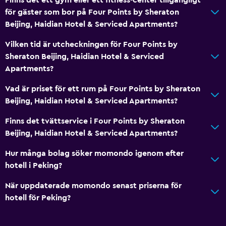
Rökningsområden
för gäster som bor på Four Points by Sheraton
Beijing, Haidian Hotel & Serviced Apartments?
Handikappvänligt
Lättillgänglig dusch
Vilken tid är utcheckningen för Four Points by
Sheraton Beijing, Haidian Hotel & Serviced
Hiss
Apartments?
Nås via hiss
Vad är priset för ett rum på Four Points by Sheraton
Övre våningar nås med hiss
Beijing, Haidian Hotel & Serviced Apartments?
Badrum
Finns det tvättservice i Four Points by Sheraton
Beijing, Haidian Hotel & Serviced Apartments?
Hårfön
Morgonrock
Hur många bolag söker momondo igenom efter
hotell i Peking?
Privat badrum
Dusch
När uppdaterade momondo senast priserna för
hotell för Peking?
Badmössa
Badkar