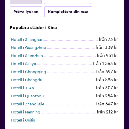
Pröva lyckan
Komplettera din resa
Populära städer i Kina
från 73 kr
Hotell i Shanghai
från 309 kr
Hotell i Guangzhou
från 951 kr
Hotell i Shenzhen
från 1 563 kr
Hotell i Sanya
från 697 kr
Hotell i Chongqing
från 595 kr
Hotell i Chengdu
från 307 kr
Hotell i Xi An
från 254 kr
Hotell i Quanzhou
från 647 kr
Hotell i Zhangjiajie
från 212 kr
Hotell i Nanning
Hotell i Guilin
från 1 204 kr
Hotell i Hangzhou