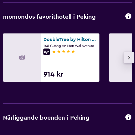
Kylskåp
Kaffemaskin
momondos favorithotell i Peking
Hälsa och säkerhet
Daglig städning
DoubleTree by Hilton Beijing
168 Guang An Men Wai Avenue., Peking
Övervakningskameror i gemensamma utrymmen
5 stjärnor
8,2
Övervakningskameror utanför boendet
Säkerhetsvakt dygnet runt
914 kr
Förstahjälpenlåda
Kassaskåp
Pool och spa
Spa
Närliggande boenden i Peking
Bubbelpool
Inomhuspool