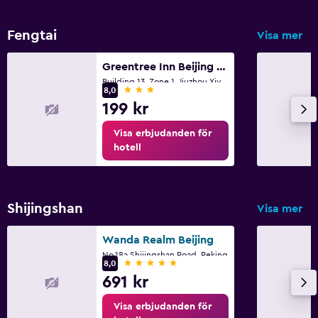
Klädhängare
Garderob eller klädkammare
Fengtai
Visa mer
Greentree Inn Beijing Changyang Town Jiazhou Shuijun Express Hotel
Parkering och transport
Building 13, Zone 1, Jiuzhou Xiyayuan, Changyang H, Peking
3 stjärnor
Gratis parkering
8,0
199 kr
Privat parkering
Visa erbjudanden för
Flygbuss
hotell
Saker att göra
Presentbutik
Shijingshan
Visa mer
Skönhetssalong
Wanda Realm Beijing
Biljardbord
No.18a Shijingshan Road, Peking
5 stjärnor
8,0
691 kr
Media och underhållning
Kabel- eller satellit-TV
Visa erbjudanden för