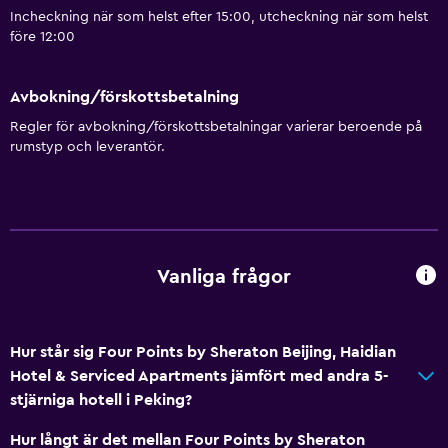
Valutaväxling på plats
Incheckning när som helst efter 15:00, utcheckning när som helst
före 12:00
Mötesrum
Rumservice
Avbokning/förskottsbetalning
Nyckelkortsåtkomst
Regler för avbokning/förskottsbetalningar varierar beroende på
Expressutcheckning
rumstyp och leverantör.
Privat incheckning/utcheckning
Reception dygnet runt
Kassaskåp
Vattenflaska
Vanliga frågor
Allmänt
Utsikt över trädgård
Hur står sig Four Points by Sheraton Beijing, Haidian
Hotel & Serviced Apartments jämfört med andra 5-
Skåp
stjärniga hotell i Peking?
Förvaring
Hur långt är det mellan Four Points by Sheraton
Utsikt över lugn gata