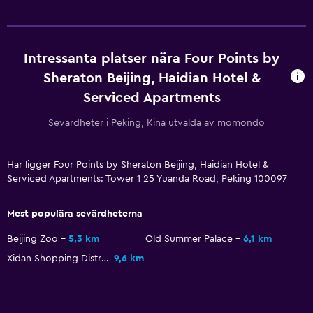
Toalett
Toalettpapper
Tandborste
Intressanta platser nära Four Points by
Sheraton Beijing, Haidian Hotel &
Walk-in-dusch
Serviced Apartments
Restauranger
Sevärdheter i Peking, Kina utvalda av momondo
Elektrisk vattenkokare
Restaurang
Här ligger Four Points by Sheraton Beijing, Haidian Hotel &
Serviced Apartments: Tower 1 25 Yuanda Road, Peking 100097
Bar/lounge
Mat kan levereras till gästboendet
Mest populära sevärdheterna
Minibar
Beijing Zoo
5,3 km
Old Summer Palace
6,1 km
Kafeteria
Xidan Shopping District
9,6 km
Te/kaffebryggare
Vattenkokare