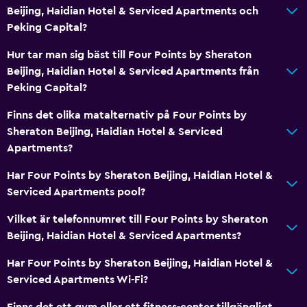
Beijing, Haidian Hotel & Serviced Apartments och
Vardagsrum
Peking Capital?
Tofflor
Hur tar man sig bäst till Four Points by Sheraton
Bäddsoffa
Beijing, Haidian Hotel & Serviced Apartments från
Ljudisolerade rum
Peking Capital?
Ljudisolering
Finns det olika matalternativ på Four Points by
Telefon
Sheraton Beijing, Haidian Hotel & Serviced
Apartments?
Heltäckningsmatta
Stadsutsikt
Har Four Points by Sheraton Beijing, Haidian Hotel &
Serviced Apartments pool?
Tillgänglighet och lämplighet
Vilket är telefonnumret till Four Points by Sheraton
Hela enheten ligger på bottenvåningen
Beijing, Haidian Hotel & Serviced Apartments?
Hela enheten är rullstolsanpassad
Har Four Points by Sheraton Beijing, Haidian Hotel &
Rökning förbjuden
Serviced Apartments Wi-Fi?
Husdjur ej tillåtna
Finns det ett gym eller ett fitness-center tillgängligt