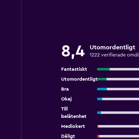
8,4
Utomordentligt
1222 verifierade om
Fantastiskt
Utomordentligt
Bra
Okej
Till
belåtenhet
Mediokert
Dåligt