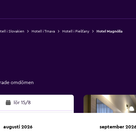
tell i Slovakien
Hotell i Trnava
Hotell i Piešťany
Hotel Magnólia
ierade omdömen
lör 15/8
augusti 2026
september 202