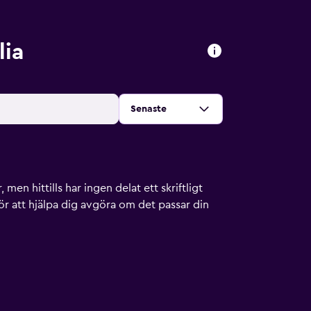
ia
Sortera efter
:
Senaste
men hittills har ingen delat ett skriftligt
ör att hjälpa dig avgöra om det passar din