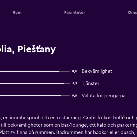
Rum
Faciliteter
Omd
ia, Piešťany
Bekvämlighet
8,8
Tjänster
9,3
Valuta för pengarna
9,0
spa, en inomhuspool och en restaurang. Gratis frukostbuffé och
g till bekvämligheter som en bar/lounge, ett kafé och parkeri
latt-tv finns på rummen. Badrummen har badkar eller dusch, gr