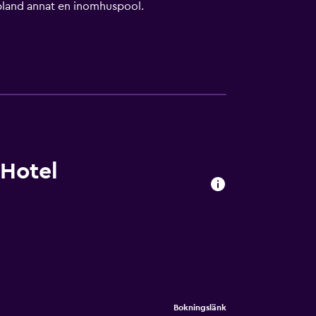
ar bland annat en inomhuspool.
mma.
 Hotel
Bokningslänk