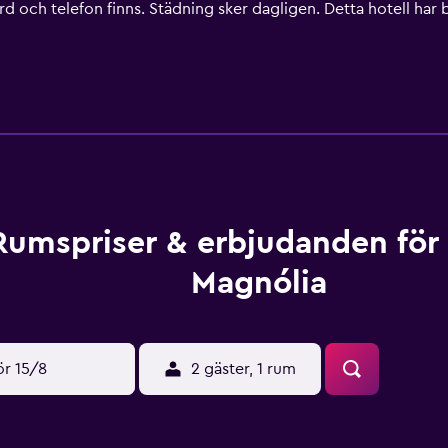
ivbord och telefon finns. Städning sker dagligen. Detta hotell h
ingen tillgängliga på plats eller i närheten. Avgifter kan tillko
Rumspriser & erbjudanden för
Magnólia
ör 15/8
2 gäster, 1 rum