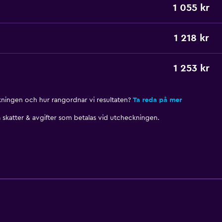
1 055 kr
1 218 kr
1 253 kr
nkningen och hur rangordnar vi resultaten?
Ta reda på mer
skatter & avgifter som betalas vid utcheckningen.