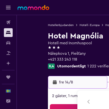
Flyg
Hotellerbjudanden
Hotell i Europa
Ho
Boende
Hotel Magnólia
Hyrbil
Hotell med Inomhuspool
3 stjärnor
Paketresor
Nálepkova 1, Piešťany
+421 333 243 118
Planera med AI
Utomordentligt
1 222 verif
8,4
Trips
fre 14/8
-
Svenska
2 gäster, 1 rum
Feedback