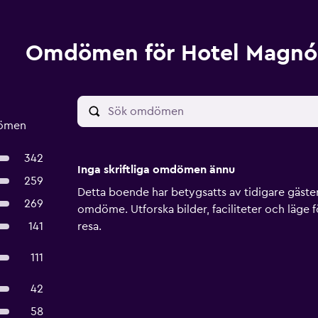
Omdömen för Hotel Magnól
dömen
342
Inga skriftliga omdömen ännu
259
Detta boende har betygsatts av tidigare gäster, 
269
omdöme. Utforska bilder, faciliteter och läge f
141
resa.
111
42
58