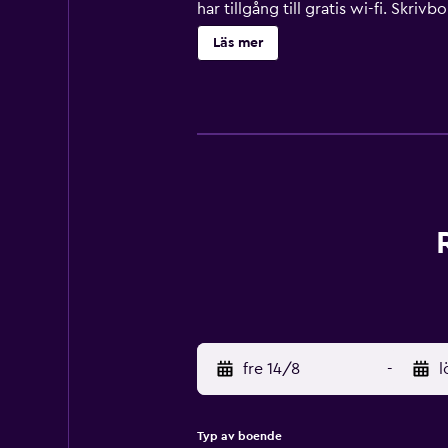
har tillgång till gratis wi-fi. Skr
Fritidsaktiviteterna nedan finns ant
Läs mer
fre 14/8
-
l
Typ av boende