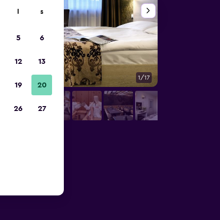
l
s
5
6
12
13
1/17
Bankettsal
19
20
26
27