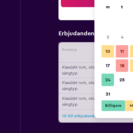
Sö
m
t
868 kr
Erbjudanden från
/
Bi
3
4
Rumstyp
Leverant
10
11
17
18
Klassiskt rum, okänd
sängtyp
24
25
Klassiskt rum, okänd
sängtyp
31
Klassiskt rum, okänd
sängtyp
Billigare
M
10 till erbjudanden för Hotel Magnó