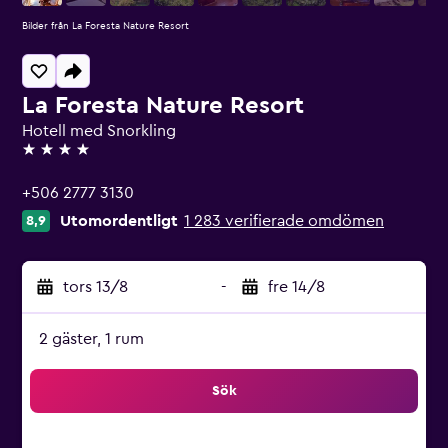
Bilder från La Foresta Nature Resort
La Foresta Nature Resort
Hotell med Snorkling
4 stjärnor
+506 2777 3130
Utomordentligt
1 283 verifierade omdömen
8,9
tors 13/8
-
fre 14/8
2 gäster, 1 rum
Sök