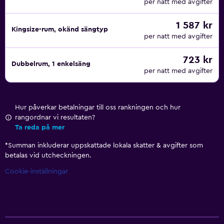
per natt med avgifter
1 587 kr
Kingsize-rum, okänd sängtyp
per natt med avgifter
723 kr
Dubbelrum, 1 enkelsäng
per natt med avgifter
Hur påverkar betalningar till oss rankningen och hur
rangordnar vi resultaten?
Ta reda på mer
*
Summan inkluderar uppskattade lokala skatter & avgifter som
betalas vid utcheckningen.
Cookie-inställningar