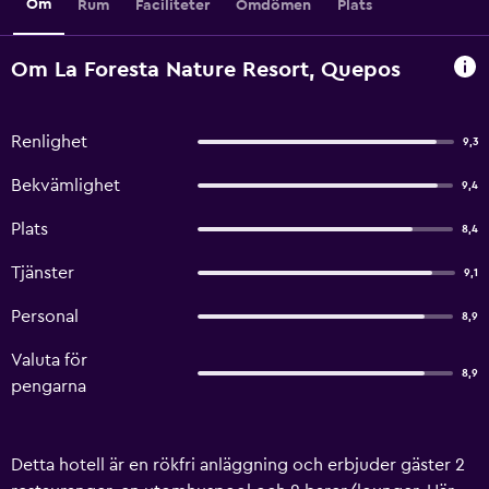
Om
Rum
Faciliteter
Omdömen
Plats
Om La Foresta Nature Resort, Quepos
Renlighet
9,3
Bekvämlighet
9,4
Plats
8,4
Tjänster
9,1
Personal
8,9
Valuta för
8,9
pengarna
Detta hotell är en rökfri anläggning och erbjuder gäster 2