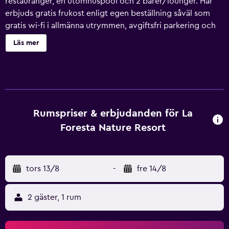
restauranger, en utomhuspool och 2 barer/lounger. Här
erbjuds gratis frukost enligt egen beställning såväl som
gratis wi-fi i allmänna utrymmen, avgiftsfri parkering och
gratis transport till stranden. Här erbjuds dessutom bland
Läs mer
annat en bar vid poolen, en snackbar/deli och
conciergetjänster. La Foresta Nature Resort har 36
luftkonditionerade rum som har ingång från loftgång samt
värdeförvaringsskåp och badrock. Sängarna har italienska
Frette-lakan, duntäcken och sängtillbehör av högsta
kvalitet. 32-tums platt-tv med kabelkanaler. Badrummen
Rumspriser & erbjudanden för La
har dusch med regndusch, gratis toalettartiklar och
Foresta Nature Resort
hårtorkar. Boendet tillhandahåller telefon; gratis
lokalsamtal ingår (restriktioner kan förekomma). Dessutom
har rummen takfläkt och mörkläggningsgardiner.
tors 13/8
-
fre 14/8
Allergitestade sängkläder och strykjärn/strykbräda kan fås
på begäran. Städning sker dagligen. Detta hotell har bland
annat en utomhuspool. Fritidsaktiviteterna nedan finns
2 gäster, 1 rum
antingen tillgängliga på plats eller i närheten. Avgifter kan
tillkomma.