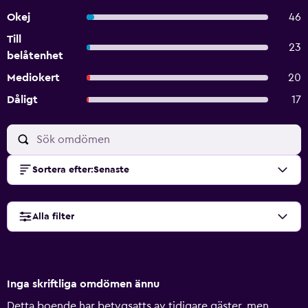
Okej
46
Till
23
belåtenhet
Mediokert
20
Dåligt
17
Sortera efter
:
Senaste
Alla filter
Inga skriftliga omdömen ännu
Detta boende har betygsatts av tidigare gäster, men