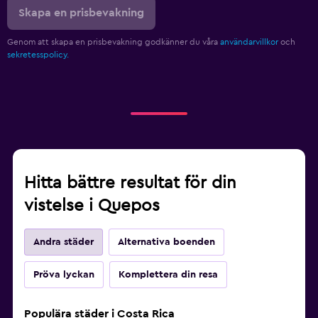
Skapa en prisbevakning
Genom att skapa en prisbevakning godkänner du våra
användarvillkor
och
sekretesspolicy.
Hitta bättre resultat för din
vistelse i Quepos
Andra städer
Alternativa boenden
Pröva lyckan
Komplettera din resa
Populära städer i Costa Rica