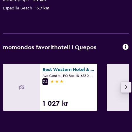
Espadilla Beach
3.7 km
momondos favorithotell i Quepos
Best Western Hotel & Casino Kamuk
Ave Central, PO Box 18-6350, Quepos
3 stjärnor
7,4
1 027 kr