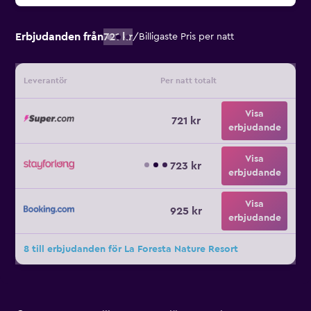
Erbjudanden från
721 kr
/
Billigaste Pris per natt
Leverantör
Per natt totalt
Visa
721 kr
erbjudande
Visa
723 kr
erbjudande
Visa
925 kr
erbjudande
8 till erbjudanden för La Foresta Nature Resort