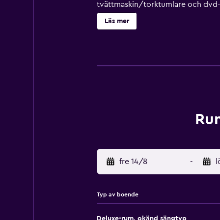
tvättmaskin/torktumlare och dvd-s
djupa badkar och gratis toalettarti
Läs mer
lokal- och fjärrsamtal är kostnads
Fritidsaktiviteterna nedan finns ant
Rum
fre 14/8
-
l
Typ av boende
Deluxe-rum, okänd sängtyp