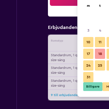
Sö
m
t
711 kr
Erbjudanden från
/
Bil
3
4
Rumstyp
Leverant
10
11
17
18
Standardrum, 1 queen
size-säng
24
25
Standardrum, 1 queen
size-säng
31
Standardrum, 1 queen
size-säng
Billigare
M
9 till erbjudanden för Airport Inn