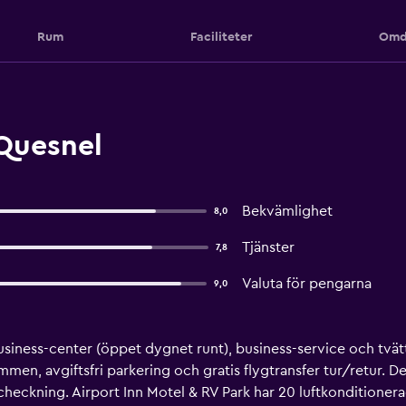
Rum
Faciliteter
Omd
 Quesnel
Bekvämlighet
8,0
Tjänster
7,8
Valuta för pengarna
9,0
usiness-center (öppet dygnet runt), business-service och tvätt
trymmen, avgiftsfri parkering och gratis flygtransfer tur/retur
checkning. Airport Inn Motel & RV Park har 20 luftkonditioner