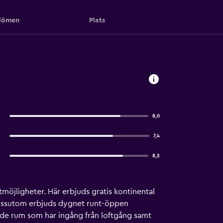
ömen
Plats
8,0
7,4
8,2
möjligheter. Här erbjuds gratis kontinental
. Dessutom erbjuds dygnet runt-öppen
ade rum som har ingång från loftgång samt