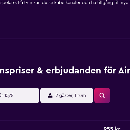
pelare. På tv:n kan du se kabelkanaler och ha tillgång till n
klar. Detta motell i Quesnel erbjuder sina gäster gratis wi-fi. 
fria (restriktioner kan förekomma). Städning erbjuds dagligen 
ingen tillgängliga på plats eller i närheten. Avgifter kan tillko
spriser & erbjudanden för Air
ör 15/8
2 gäster, 1 rum
955 kr