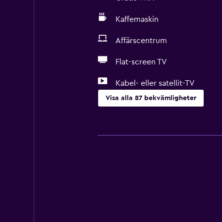
Kaffemaskin
Affärscentrum
Flat-screen TV
Kabel- eller satellit-TV
Visa alla 87 bekvämligheter
Grundläggande bekvämligheter
Gratis WiFi
Wifi tillgängligt i alla områden
Internet
Sängkläder
Handdukar
Brandsläckare