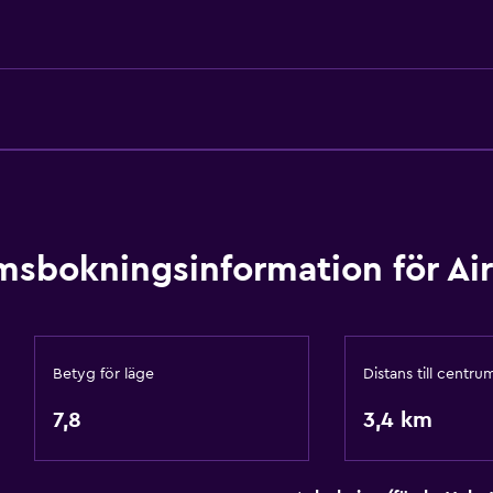
Te/kaffebryggare
Brödrost
Kylskåp
Kaffemaskin
Matplats
Kök
Kokvrå
sbokningsinformation för Air
Hälsa och säkerhet
Betyg för läge
Distans till centru
Daglig städning
7,8
3,4 km
Förstahjälpenlåda
Övervakningskameror 