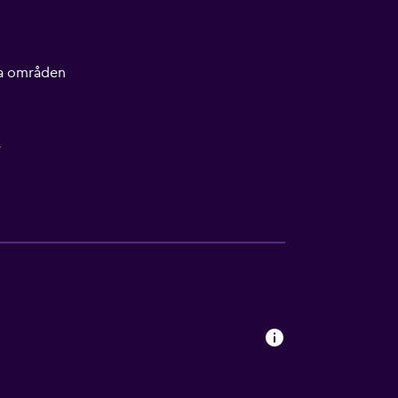
lla områden
r