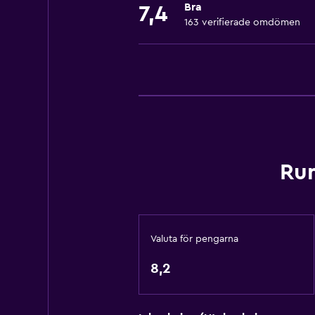
Bra
7,4
Gratis toalettartiklar
163 verifierade omdömen
Schampo
Brandvarnare
Värme
Kroppstvål
Luftkonditionering
Handdukar/lakan (extra kostnad)
Rum
Papperskorgar
Balsam
Allmänt
Valuta för pengarna
Familjerum
8,2
Vardagsrum
Utsikt över trädgård