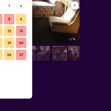
l
s
5
6
12
13
1/16
Sovrum
19
20
26
27