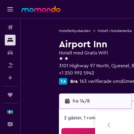
Flyg
Hotellerbjudanden
Hotell i Nordamerika
Boende
Airport Inn
Hyrbil
Hotell med Gratis WiFi
2 stjärnor
Paketresor
3101 Highway 97 North, Quesnel, 
+1 250 992 5942
Planera med AI
Bra
163 verifierade omdöme
7,4
Trips
fre 14/8
-
Svenska
2 gäster, 1 rum
Feedback