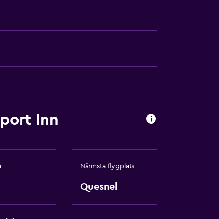
port Inn
m
Närmsta flygplats
Quesnel
i gemensamma utrymmen