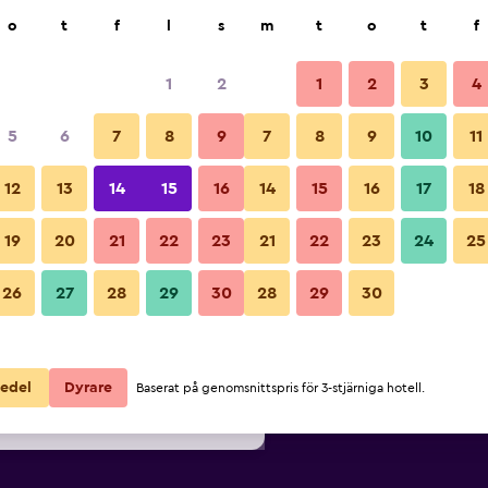
k
o
t
f
l
s
m
t
o
t
f
1
2
1
2
3
4
ligaste Pris per natt
5
6
7
8
9
7
8
9
10
11
Sovrum
ör
Per natt
12
13
14
15
16
14
15
16
17
18
totalt
19
20
21
22
23
21
22
23
24
25
711 kr
Visa erbjudande
Bilder från Airport Inn
26
27
28
29
30
28
29
30
713 kr
Visa erbjudande
716 kr
Visa erbjudande
edel
Dyrare
Baserat på genomsnittspris för 3-stjärniga hotell.