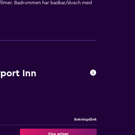
ya filmer. Badrummen har badkar/dusch med
Boendet tillhandahåller skrivbord och telefon;
och strykjärn/strykbräda kan fås på begäran.
mma.
port Inn
Bokningslänk
Visa priser