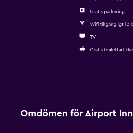
Gratis parkering
Wifi tillgängligt i a
TV
Gratis toalettartikla
Kök
Vinglas
Elektrisk vattenkokare
Ugn
Mikrovågsugn
Omdömen för Airport Inn
Köksutrustning
Spishäll