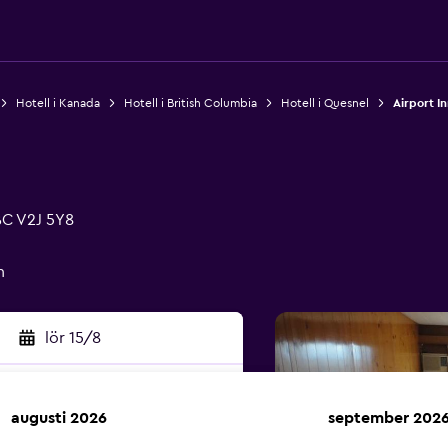
Hotell i Kanada
Hotell i British Columbia
Hotell i Quesnel
Airport In
BC V2J 5Y8
n
lör 15/8
augusti 2026
september 202