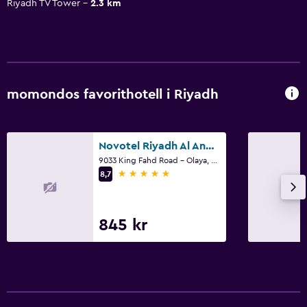
Riyadh TV Tower
2.3 km
momondos favorithotell i Riyadh
Novotel Riyadh Al Anoud
9033 King Fahd Road - Olaya, Riyadh
5 stjärnor
8,7
845 kr