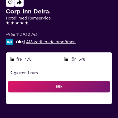
Corp Inn Deira.
Hotell med Rumservice
5 stjärnor
+966 112 932 743
Okej
418 verifierade omdömen
6,2
fre 14/8
-
lör 15/8
2 gäster, 1 rum
Sök