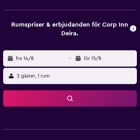
ankomst och vid utcheckning. Gäster som bor på Corp Inn
Deira kan njuta av deras lyxiga rum som erbjuder minibar.
Det finns också hårtork och kabel-/satellit TV kanaler. King
Khalid flygplats är mindre än 40 minuters körning från
Rumspriser & erbjudanden för Corp Inn
detta hotellet. Kingdom Centre och Al Faisaliyah Center
Deira.
ligger även en kort bilfärd iväg.
fre 14/8
-
lör 15/8
2 gäster, 1 rum