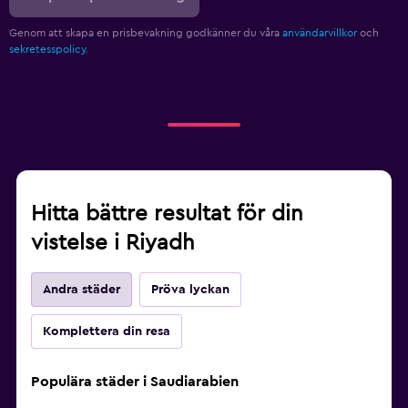
Genom att skapa en prisbevakning godkänner du våra
användarvillkor
och
sekretesspolicy.
Hitta bättre resultat för din
vistelse i Riyadh
Andra städer
Pröva lyckan
Komplettera din resa
Populära städer i Saudiarabien