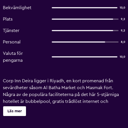
Bekvämlighet
10,0
Plats
9,2
Tjänster
9,2
Personal
8,0
Valuta för
10,0
pengarna
Corp Inn Deira ligger i Riyadh, en kort promenad från
sevärdheter såsom Al Batha Market och Masmak Fort.
Några av de populära faciliteterna på det här 5-stjärniga
hotellet är bubbelpool, gratis trådlöst internet och
inomhuspool. Corp Inn Deiras gäster kan njuta i bastu eller
Läs mer
ta en massagebehandling. Här finns en expresservice för
in- och utcheckning som gör det enkelt för gäster vid