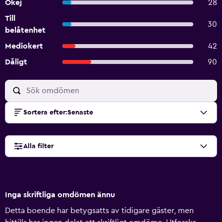
Okej
28
Till
30
belåtenhet
Mediokert
42
Dåligt
90
Sortera efter
:
Senaste
Alla filter
Inga skriftliga omdömen ännu
Detta boende har betygsatts av tidigare gäster, men