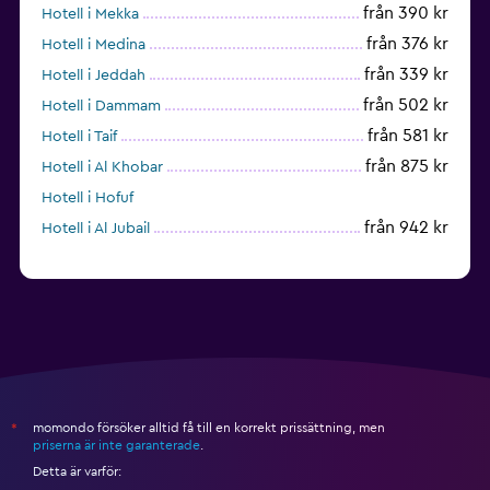
från 390 kr
Hotell i Mekka
från 376 kr
Hotell i Medina
från 339 kr
Hotell i Jeddah
från 502 kr
Hotell i Dammam
från 581 kr
Hotell i Taif
från 875 kr
Hotell i Al Khobar
Hotell i Hofuf
från 942 kr
Hotell i Al Jubail
momondo försöker alltid få till en korrekt prissättning, men
*
priserna är inte garanterade
.
Detta är varför: