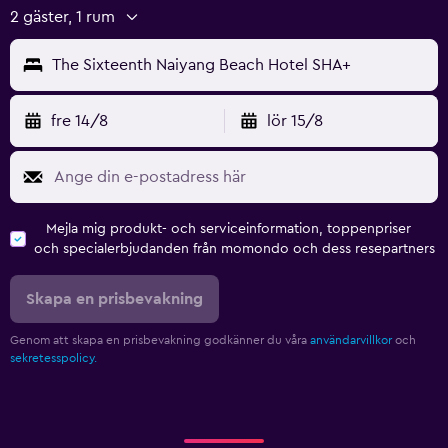
2 gäster, 1 rum
The Sixteenth Naiyang Beach Hotel SHA+
fre 14/8
lör 15/8
Mejla mig produkt- och serviceinformation, toppenpriser
och specialerbjudanden från momondo och dess resepartners
Skapa en prisbevakning
Genom att skapa en prisbevakning godkänner du våra
användarvillkor
och
sekretesspolicy.