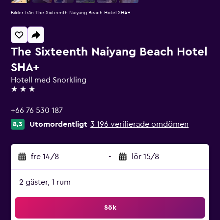
Bilder från The Sixteenth Naiyang Beach Hotel SHA+
The Sixteenth Naiyang Beach Hotel
SHA+
Hotell med Snorkling
3 stjärnor
+66 76 530 187
Utomordentligt
3 196 verifierade omdömen
8,3
fre 14/8
-
lör 15/8
2 gäster, 1 rum
Sök