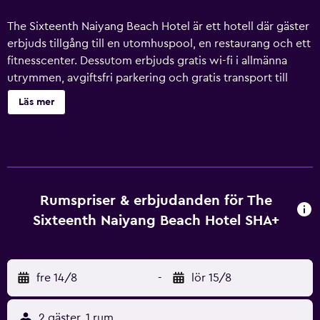
The Sixteenth Naiyang Beach Hotel är ett hotell där gäster
erbjuds tillgång till en utomhuspool, en restaurang och ett
fitnesscenter. Dessutom erbjuds gratis wi-fi i allmänna
utrymmen, avgiftsfri parkering och gratis transport till
flygplatsen. Här erbjuds dessutom bland annat en
Läs mer
takterrass, ett kafé och gratis cyklar. The Sixteenth Naiyang
Beach Hotel erbjuder 65 luftkonditionerade rum med
värdeförvaringsskåp och gratis flaskvatten. Rummen har
balkonger. Det finns satellit-TV. På rummet finns kylskåp
och kaffe- och tebryggare. Badrummen har dusch, gratis
toalettartiklar och hårtorkar. Detta hotell i Sa Khu erbjuder
Rumspriser & erbjudanden för The
sina gäster gratis wi-fi. Skrivbord och telefon finns.
Sixteenth Naiyang Beach Hotel SHA+
Städning erbjuds dagligen och strykjärn/strykbräda kan
fås på begäran. Detta hotell har bland annat en
utomhuspool, fitnesscenter och gratis cyklar.
fre 14/8
-
lör 15/8
Fritidsaktiviteterna nedan finns antingen tillgängliga på
plats eller i närheten. Avgifter kan tillkomma.
2 gäster, 1 rum