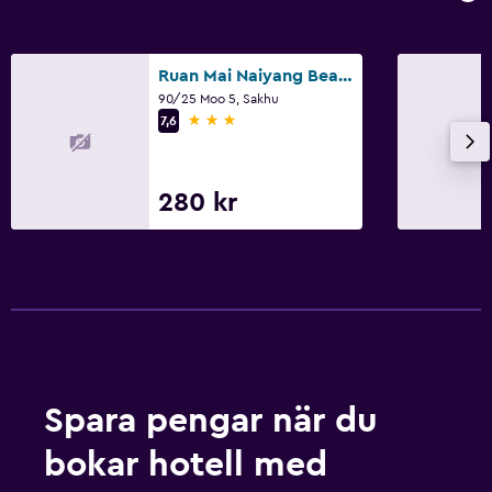
Ruan Mai Naiyang Beach Resort
90/25 Moo 5, Sakhu
3 stjärnor
7,6
280 kr
Spara pengar när du
bokar hotell med