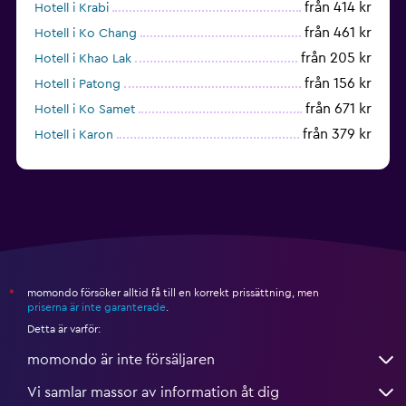
från 414 kr
Hotell i Krabi
från 461 kr
Hotell i Ko Chang
från 205 kr
Hotell i Khao Lak
från 156 kr
Hotell i Patong
från 671 kr
Hotell i Ko Samet
från 379 kr
Hotell i Karon
från 876 kr
Hotell i Ko Lipe
momondo försöker alltid få till en korrekt prissättning, men
*
priserna är inte garanterade
.
Detta är varför:
momondo är inte försäljaren
Vi samlar massor av information åt dig