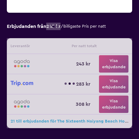
Erbjudanden från
243 kr
/
Billigaste Pris per natt
Leverantör
Per natt totalt
Visa
243 kr
erbjudande
Visa
283 kr
erbjudande
Visa
308 kr
erbjudande
21 till erbjudanden för The Sixteenth Naiyang Beach Hotel SHA+