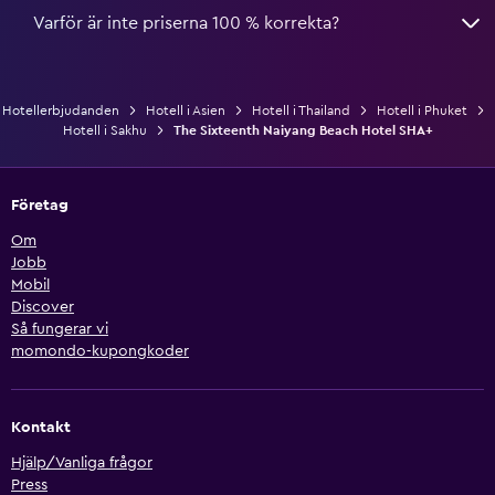
Varför är inte priserna 100 % korrekta?
Hotellerbjudanden
Hotell i Asien
Hotell i Thailand
Hotell i Phuket
Hotell i Sakhu
The Sixteenth Naiyang Beach Hotel SHA+
Företag
Om
Jobb
Mobil
Discover
Så fungerar vi
momondo-kupongkoder
Kontakt
Hjälp/Vanliga frågor
Press