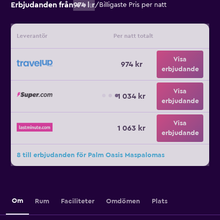
Erbjudanden från
974 kr
/
Billigaste Pris per natt
Leverantör
Per natt totalt
Visa
974 kr
erbjudande
Visa
1 034 kr
erbjudande
Visa
1 063 kr
erbjudande
8 till erbjudanden för Palm Oasis Maspalomas
Om
Rum
Faciliteter
Omdömen
Plats