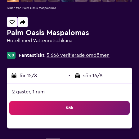
Bilder från Palm Oasis Maspalomas
Palm Oasis Maspalomas
Hotell med Vattenrutschkana
Klasskategori: 0
Fantastiskt
5 666 verifierade omdömen
9,0
lör 15/8
-
sön 16/8
2 gäster, 1 rum
Sök