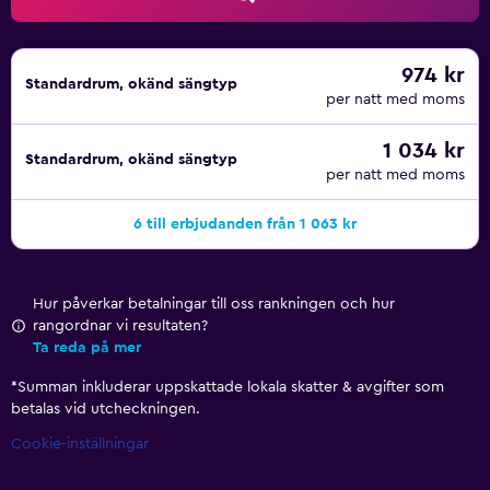
vattenrutschkana, en bubbelpool och fitnesscenter.
Fritidsaktiviteterna nedan finns antingen tillgängliga på
plats eller i närheten. Avgifter kan tillkomma.
974 kr
Standardrum, okänd sängtyp
per natt med moms
1 034 kr
Standardrum, okänd sängtyp
per natt med moms
6 till erbjudanden från 1 063 kr
Hur påverkar betalningar till oss rankningen och hur
rangordnar vi resultaten?
Ta reda på mer
*
Summan inkluderar uppskattade lokala skatter & avgifter som
betalas vid utcheckningen.
Cookie-inställningar