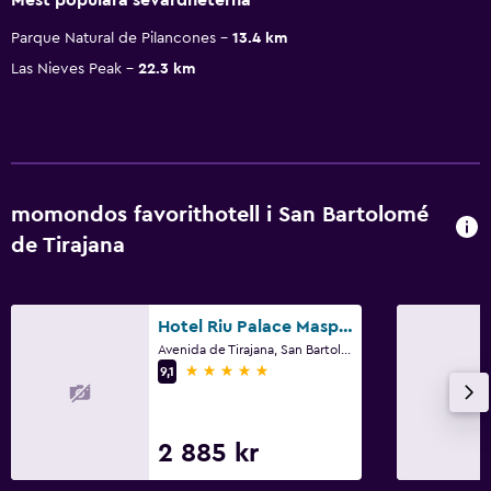
Parque Natural de Pilancones
13.4 km
Las Nieves Peak
22.3 km
momondos favorithotell i San Bartolomé
de Tirajana
Hotel Riu Palace Maspalomas - Adults Only
Avenida de Tirajana, San Bartolomé de Tirajana, Gran Canaria
5 stjärnor
9,1
2 885 kr