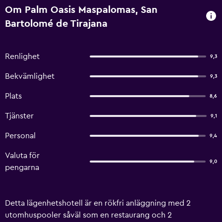
Om Palm Oasis Maspalomas, San
Bartolomé de Tirajana
Renlighet
9,3
Bekvämlighet
9,3
Plats
8,6
Tjänster
9,1
Personal
9,4
Valuta för
9,0
pengarna
Detta lägenhetshotell är en rökfri anläggning med 2
utomhuspooler såväl som en restaurang och 2