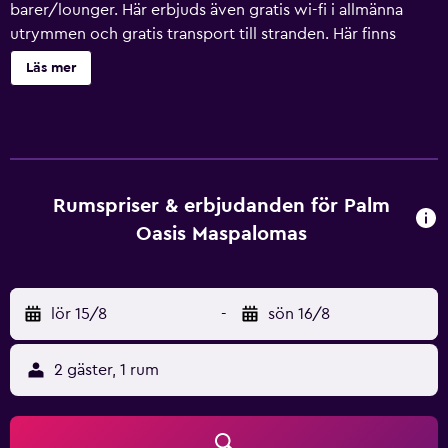
barer/lounger. Här erbjuds även gratis wi-fi i allmänna
utrymmen och gratis transport till stranden. Här finns
dessutom bland annat ett fitnesscenter, en bar vid poolen
Läs mer
och 2 kaféer. Varje lägenhet har platt-tv med
satellitkanaler, och köket har stor kyl/frys, spishäll och
mikrovågsugn. Här erbjuds gäster torktumlare och kaffe-
och tebryggare, samt bekvämligheter som gratis wi-fi och
balkong. Tillgång till städning är begränsad. Palm Oasis
Maspalomas har 234 luftkonditionerade rum som har
Rumspriser & erbjudanden för Palm
ingång från loftgång samt värdeförvaringsskåp och kaffe-
Oasis Maspalomas
och tebryggare. Rummen har balkonger. 22-tums platt-tv
med satellitkanaler. Rummen på detta lägenhetshotell med
3 stjärnor har kök med stor kyl/frys, spishäll,
lör 15/8
-
sön 16/8
mikrovågsugn och grytor/köksredskap. Badrummen har
bidéer och hårtorkar. Gäster har tillgång till gratis wi-fi.
Skrivbord och telefon finns. Dessutom har rummen
2 gäster, 1 rum
strykjärn/strykbräda och takfläkt. Städning sker i
begränsad utsträckning. Här hittar du 2 utomhuspooler
och barnpool. Här finns även en utomhustennisbana,