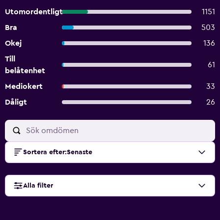
Utomordentligt
1151
Bra
503
Okej
136
Till
61
belåtenhet
Mediokert
33
Dåligt
26
Sortera efter
:
Senaste
Alla filter