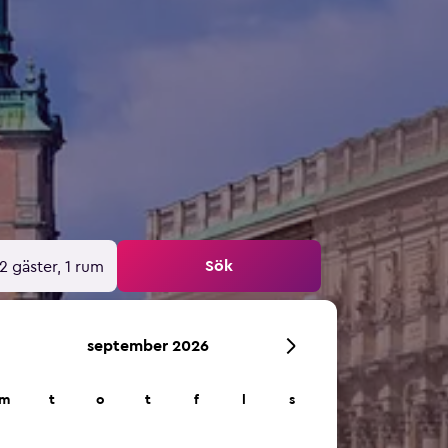
Sök
2 gäster, 1 rum
september 2026
m
t
o
t
f
l
s