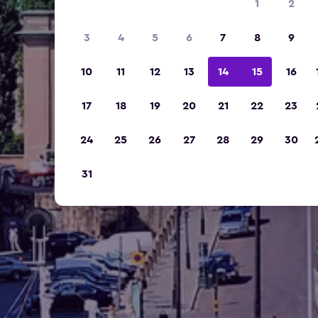
1
2
3
4
5
6
7
8
9
10
11
12
13
14
15
16
17
18
19
20
21
22
23
24
25
26
27
28
29
30
31