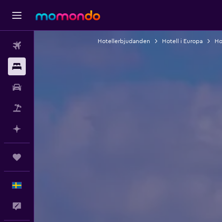
Hotellerbjudanden
Hotell i Europa
Ho
Flyg
Boende
Hyrbil
Paketresor
Planera med AI
Trips
Svenska
Feedback