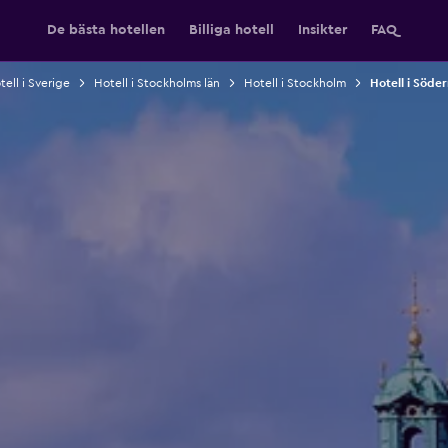
De bästa hotellen
Billiga hotell
Insikter
FAQ
tell i Sverige
Hotell i Stockholms län
Hotell i Stockholm
Hotell i Söde