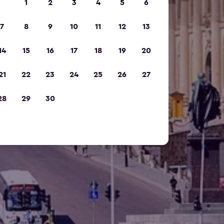
1
2
3
4
5
6
7
8
9
10
11
12
13
14
15
16
17
18
19
20
21
22
23
24
25
26
27
28
29
30