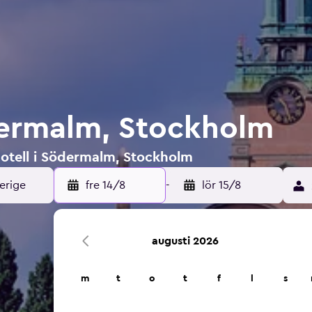
dermalm, Stockholm
hotell i Södermalm, Stockholm
fre 14/8
-
lör 15/8
augusti 2026
m
t
o
t
f
l
s