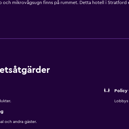
åp och mikrovågsugn finns på rummet. Detta hotell i Stratford e
alsamtal ingår (restriktioner kan förekomma). Städning sker dag
etsåtgärder
Policy 
ukter.
Lobbys 
ng
al och andra gäster.