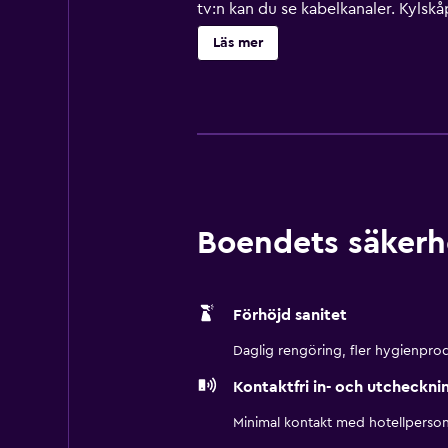
tv:n kan du se kabelkanaler. Kylsk
tillhandahåller telefon; gratis lok
Läs mer
inomhuspool och fitnesscenter.
Boendets säkerh
Förhöjd sanitet
Daglig rengöring, fler hygienprod
Kontaktfri in- och utcheckni
Minimal kontakt med hotellperson