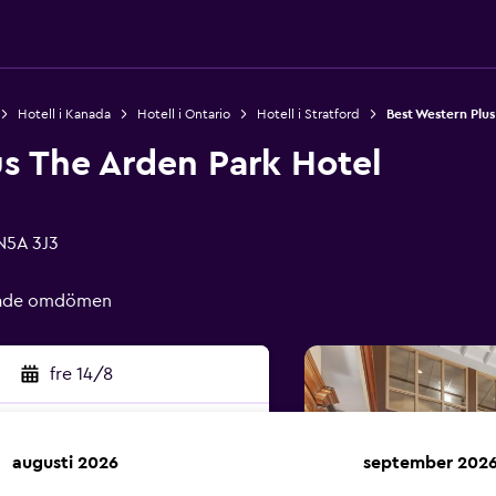
Hotell i Kanada
Hotell i Ontario
Hotell i Stratford
Best Western Plus
s The Arden Park Hotel
 N5A 3J3
erade omdömen
fre 14/8
augusti 2026
september 202