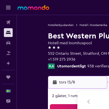
Flyg
Hotellerbjudanden
Hotell i Nordamerika
Boende
Best Western Plu
Hyrbil
Hotell med Inomhuspool
3 stjärnor
Paketresor
552 Ontario Street, Stratford, ON
+1 519 275 2936
Planera med AI
Utomordentligt
938 verifi
8,6
Trips
tors 13/8
-
Svenska
2 gäster, 1 rum
Feedback