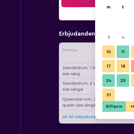
Sö
m
t
1 175 kr
Erbjudanden från
/
B
3
4
Rumstyp
Leverant
10
11
17
18
Standardrum, 1 king
size-säng
24
25
Standardrum, 2 queen
size-sängar
31
Queensize-rum, 2
queen size-sängar
Billigare
M
45 till erbjudanden för Best Western