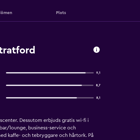
ömen
Plats
tratford
9,1
8,7
8,1
scenter. Dessutom erbjuds gratis wi-fi i
 bar/lounge, business-service och
med kaffe- och tebryggare och hårtork. På