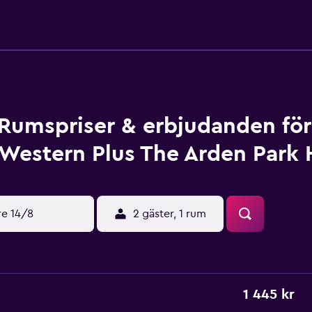
Rumspriser & erbjudanden för
Western Plus The Arden Park 
re 14/8
2 gäster, 1 rum
1 445 kr