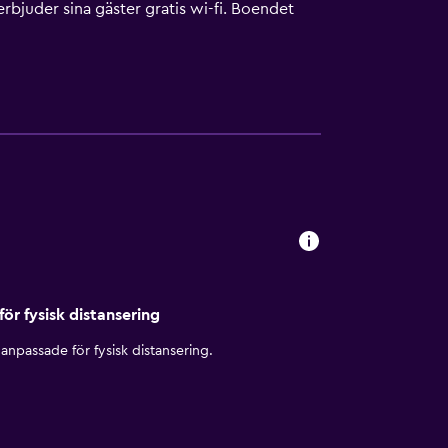
rbjuder sina gäster gratis wi-fi. Boendet
ligen. Detta hotell har bland annat en
för fysisk distansering
anpassade för fysisk distansering.