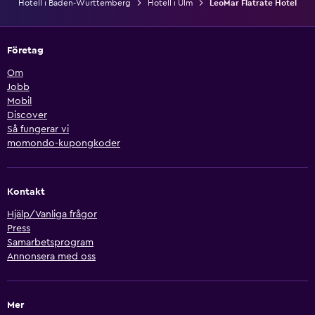
Hotell i Baden-Württemberg
Hotell i Ulm
LeoMar Flatrate Hotel
Företag
Om
Jobb
Mobil
Discover
Så fungerar vi
momondo-kupongkoder
Kontakt
Hjälp/Vanliga frågor
Press
Samarbetsprogram
Annonsera med oss
Mer