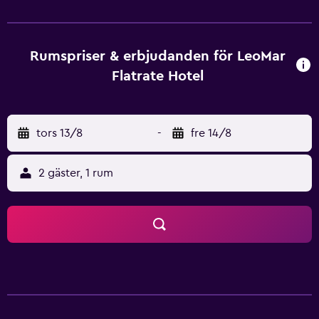
rummen kommer med vatten på flaska, privat badrum och
platt-TV. Det finns också telefon och hårtork. LeoMar
Flatrate Hotel erbjuder kostnadsfri parkering och ligger en
kort bilfärd från Stadthaus Ulm. Detta hotellets flerspråkiga
Rumspriser & erbjudanden för LeoMar
personal ser till att varje gästs vistelse blir trevlig.
Flatrate Hotel
tors 13/8
-
fre 14/8
2 gäster, 1 rum