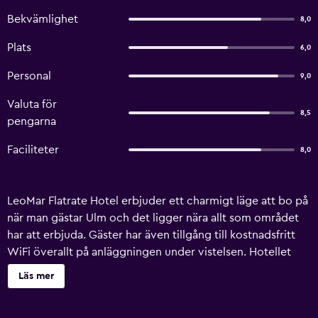
Bekvämlighet
8,0
Plats
6,0
Personal
9,0
Valuta för
8,5
pengarna
Faciliteter
8,0
LeoMar Flatrate Hotel erbjuder ett charmigt läge att bo på
när man gästar Ulm och det ligger nära allt som området
har att erbjuda. Gäster har även tillgång till kostnadsfritt
WiFi överallt på anläggningen under vistelsen. Hotellet
erbjuder en alltid öppen reception samt bagageförvaring,
Läs mer
express in- och utcheckning och valutaväxling. För familjer
erbjuder LeoMar Flatrate Hotel spelrum. De bekväma