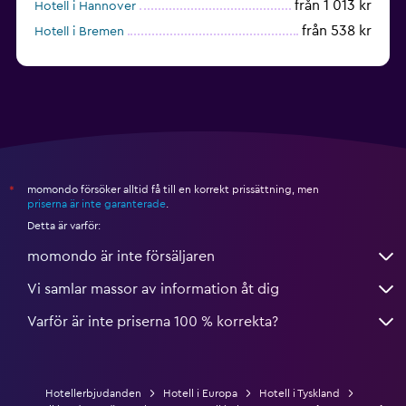
från 1 013 kr
Hotell i Hannover
från 538 kr
Hotell i Bremen
från 340 kr
Hotell i Kiel
momondo försöker alltid få till en korrekt prissättning, men
*
priserna är inte garanterade
.
Detta är varför:
momondo är inte försäljaren
Vi samlar massor av information åt dig
Varför är inte priserna 100 % korrekta?
Hotellerbjudanden
Hotell i Europa
Hotell i Tyskland