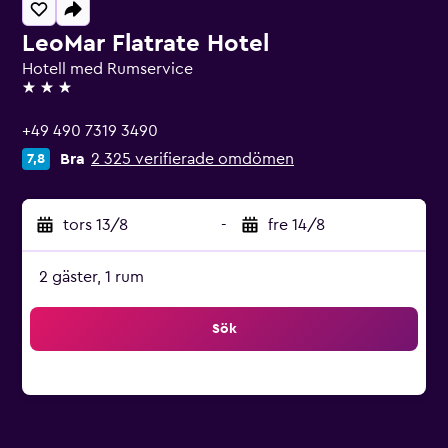
LeoMar Flatrate Hotel
Hotell med Rumservice
3 stjärnor
+49 490 7319 3490
Bra
2 325 verifierade omdömen
7,8
tors 13/8
-
fre 14/8
2 gäster, 1 rum
Sök