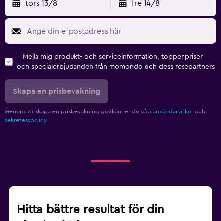
tors 13/8
fre 14/8
Mejla mig produkt- och serviceinformation, toppenpriser
och specialerbjudanden från momondo och dess resepartners
Skapa en prisbevakning
Genom att skapa en prisbevakning godkänner du våra
användarvillkor
och
sekretesspolicy.
Hitta bättre resultat för din