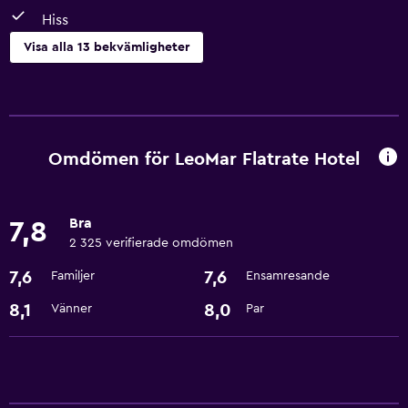
Hiss
Visa alla 13 bekvämligheter
Tjänster och bekvämligheter
Rumservice
Expressutcheckning
Omdömen för LeoMar Flatrate Hotel
Valutaväxling på plats
Reception dygnet runt
Bra
7,8
2 325 verifierade omdömen
Tillgänglighet och lämplighet
7,6
7,6
Familjer
Ensamresande
Hiss
8,1
8,0
Vänner
Par
Rökningsområden
Saker att göra
Presentbutik