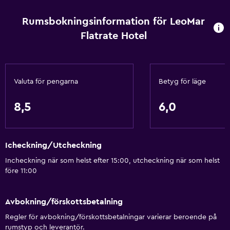
Vandring
Rumsbokningsinformation för LeoMar
Flatrate Hotel
Grundläggande bekvämligheter
Gratis WiFi
Internet
Valuta för pengarna
Betyg för läge
Badrum
8,5
6,0
Hårfön
Allmänt
Icheckning/Utcheckning
Förvaring
Incheckning när som helst efter 15:00, utcheckning när som helst
före 11:00
Hälsa och säkerhet
Avbokning/förskottsbetalning
Kassaskåp
Regler för avbokning/förskottsbetalningar varierar beroende på
rumstyp och leverantör.