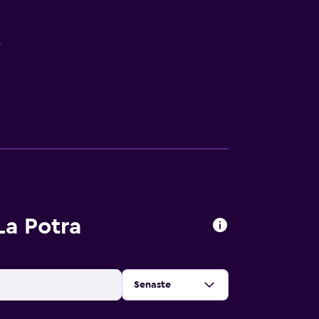
r
a Potra
Sortera efter
:
Senaste