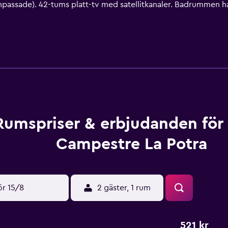
passade). 42-tums platt-tv med satellitkanaler. Badrummen h
bps). Skrivbord och telefon finns. Byte av handdukar och byte a
området. Fritidsaktiviteterna nedan finns antingen tillgängliga
Rumspriser & erbjudanden för
Campestre La Potra
ör 15/8
2 gäster, 1 rum
521 kr