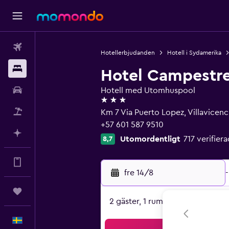
Flyg
Hotellerbjudanden
Hotell i Sydamerika
Boende
Hotel Campestre
Hyrbil
Hotell med Utomhuspool
3 stjärnor
Paketresor
Km 7 Via Puerto Lopez, Villavicenc
+57 601 587 9510
Planera med AI
Utomordentligt
717 verifie
8,7
Få mer i appen
fre 14/8
-
Trips
2 gäster, 1 rum
Svenska