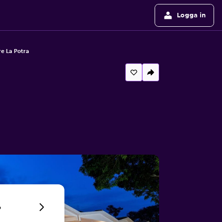
Logga in
e La Potra
6