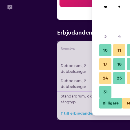
Sö
m
t
Feedback
521 kr
Erbjudanden från
/
Bil
3
4
Rumstyp
Leverant
10
11
17
18
Dubbelrum, 2
dubbelsängar
24
25
Dubbelrum, 2
dubbelsängar
31
Standardrum, okänd
sängtyp
Billigare
M
7 till erbjudanden för Hotel Campes