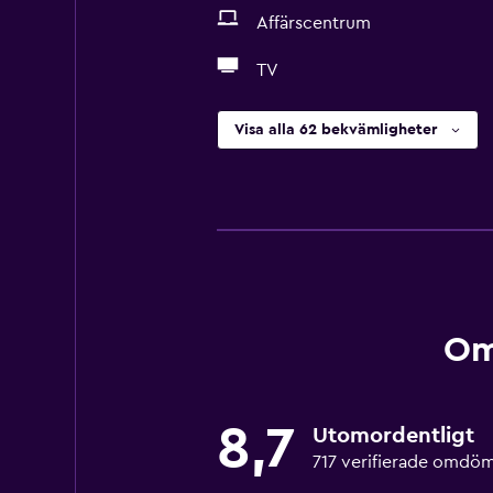
Affärscentrum
TV
Visa alla 62 bekvämligheter
Om
8,7
Utomordentligt
717 verifierade omdö