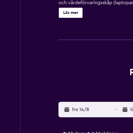
och värdeförvaringsskåp (laptopan
till gratis wi-fi (hastighet: 50+ M
Läs mer
dagligen. 2 utomhuspooler finns på 
tillkomma.
fre 14/8
-
l