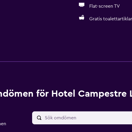
Flat-screen TV
Gratis toalettartikla
dömen för Hotel Campestre L
men