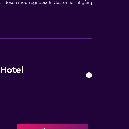
ar dusch med regndusch. Gäster har tillgång
v lakan kan fås på begäran. Städning sker
 på plats eller i närheten. Avgifter kan
 Hotel