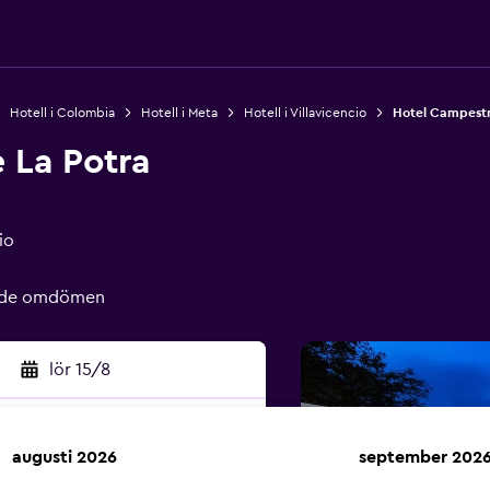
Hotell i Colombia
Hotell i Meta
Hotell i Villavicencio
Hotel Campestr
 La Potra
io
rade omdömen
lör 15/8
augusti 2026
september 202