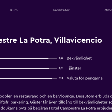
Rum
Faciliteter
Omd
re La Potra, Villavicencio
Bekvämlighet
8,8
Tjänster
8,9
Valuta för pengarna
9,3
ooler, en restaurang och en bar/lounge. Dessutom erbjuds grat
ftsfri parkering. Gäster får även tillgång till bekvämligheter
ddukarna byts på begäran Hotel Campestre La Potra erbjuder