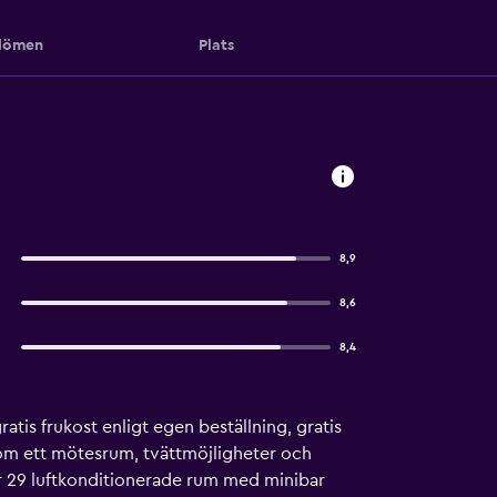
ömen
Plats
8,9
8,6
8,4
is frukost enligt egen beställning, gratis
 som ett mötesrum, tvättmöjligheter och
 29 luftkonditionerade rum med minibar