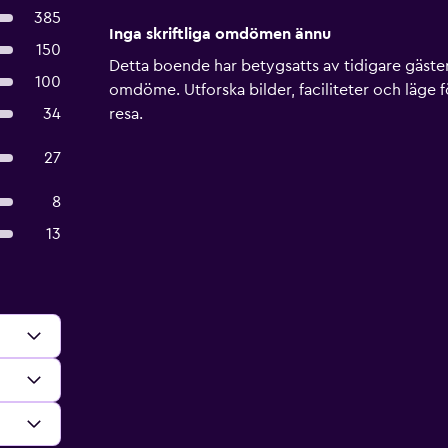
385
Inga skriftliga omdömen ännu
150
Detta boende har betygsatts av tidigare gäster, 
100
omdöme. Utforska bilder, faciliteter och läge f
34
resa.
27
8
13