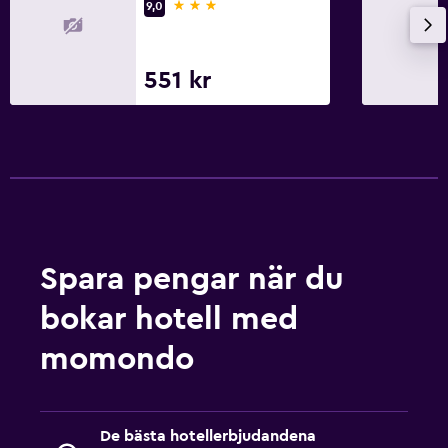
3 stjärnor
9,0
551 kr
Spara pengar när du
bokar hotell med
momondo
De bästa hotellerbjudandena