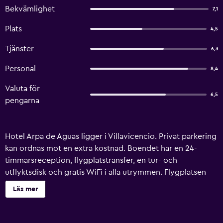
Bekvämlighet
7,1
Plats
4,5
Tjänster
6,3
Personal
8,4
Valuta för
6,5
pengarna
Hotel Arpa de Aguas ligger i Villavicencio. Privat parkering
kan ordnas mot en extra kostnad. Boendet har en 24-
timmarsreception, flygplatstransfer, en tur- och
utflyktsdisk och gratis WiFi i alla utrymmen. Flygplatsen
(La Vanguardia flygplats) ligger 2 km bort.
Läs mer