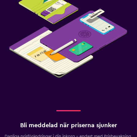
Bli meddelad när priserna sjunker
Dagliga prisförändringar i din inkorg – endast med Prisbevakning.