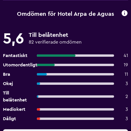
Omdömen för Hotel Arpa de Aguas
5,6
Till belåtenhet
82 verifierade omdömen
Fantastiskt
41
Utomordentligt
19
Bra
11
Okej
3
Till
2
belåtenhet
Mediokert
3
Dåligt
3