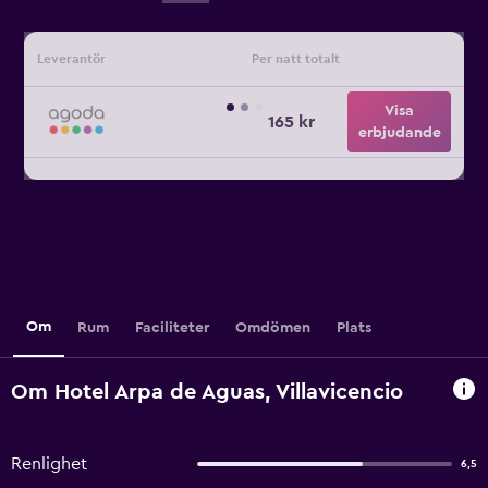
Leverantör
Per natt totalt
Visa
165 kr
erbjudande
Om
Rum
Faciliteter
Omdömen
Plats
Om Hotel Arpa de Aguas, Villavicencio
Renlighet
6,5