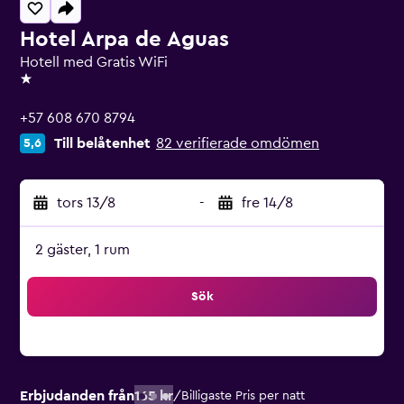
Hotel Arpa de Aguas
Hotell med Gratis WiFi
1 stjärna
+57 608 670 8794
Till belåtenhet
82 verifierade omdömen
5,6
tors 13/8
-
fre 14/8
2 gäster, 1 rum
Sök
Erbjudanden från
165 kr
/
Billigaste Pris per natt