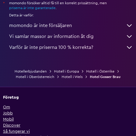
momondo försöker alltid få till en korrekt prissättning, men
*
priserna är inte garanterade
.
Detta är varför:
momondo är inte försäljaren
Vi samlar massor av information åt dig
Varför är inte priserna 100 % korrekta?
Hotellerbjudanden
Hotell i Europa
Hotell i Österrike
Hotell i Oberösterreich
Hotell i Wels
Hotel Gosser Brau
Företag
Om
Jobb
Mobil
Discover
Så fungerar vi