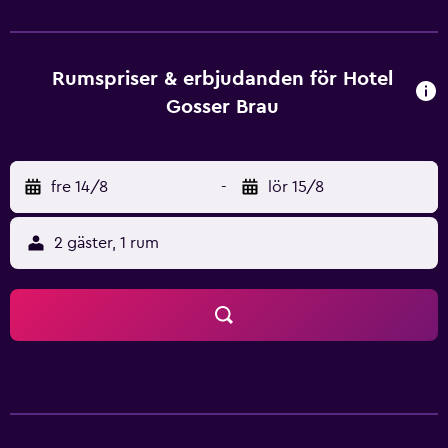
nyrenoverade rummen har romantisk atmosfär, som bidrar
till ditt välbefinnande. Även om Gösser Bräu ligger i
stadens centrum (bara några minuter från
utställningscentret "Messe Wels") har hotellet en av
Rumspriser & erbjudanden för Hotel
Österrikes största ölträdgårdar. På sommaren är det nästan
Gosser Brau
nödvändigt att avsluta dagen i skuggan av träden.
fre 14/8
-
lör 15/8
2 gäster, 1 rum