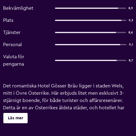
Bekvämlighet
8,9
Plats
9,3
Tjänster
8,6
Personal
9,1
Valuta för
8,7
pengarna
Det romantiska Hotel Gösser Bräu ligger i staden Wels,
mitt i Övre Österrike. Här erbjuds litet men exklusivt 3-
stjärnigt boende, för både turister och affärsresenärer.
Detta är en av Österrikes äldsta städer, och hotellet har
under 70 år lagt betoningen på tradition. På detta
Läs mer
familjedrivna hotell serveras rätter från det österrikiska
köket, en stor frukostbuffé och exklusivt öl. De