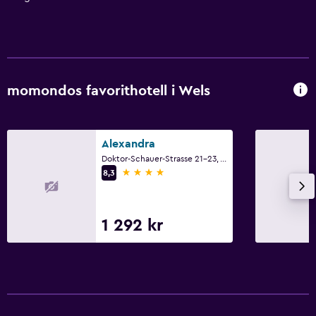
momondos favorithotell i Wels
Alexandra
Doktor-Schauer-Strasse 21-23, Wels, Oberösterreich
4 stjärnor
8,3
1 292 kr