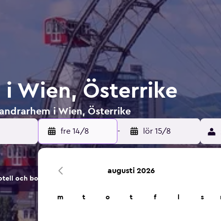
i Wien, Österrike
vandrarhem i Wien, Österrike
fre 14/8
-
lör 15/8
augusti 2026
tell och boendealternativ.
m
t
o
t
f
l
s