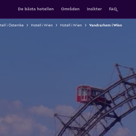
De bästa hotellen
Områden
Insikter
FAQ
ell i Österrike
Hotell i Wien
Hotell i Wien
Vandrarhem i Wien