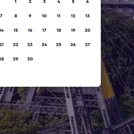
1
2
3
4
5
6
7
8
9
10
11
12
13
14
15
16
17
18
19
20
21
22
23
24
25
26
27
28
29
30