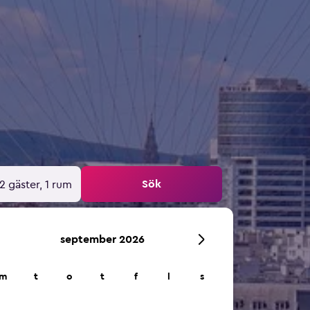
Sök
2 gäster, 1 rum
september 2026
m
t
o
t
f
l
s