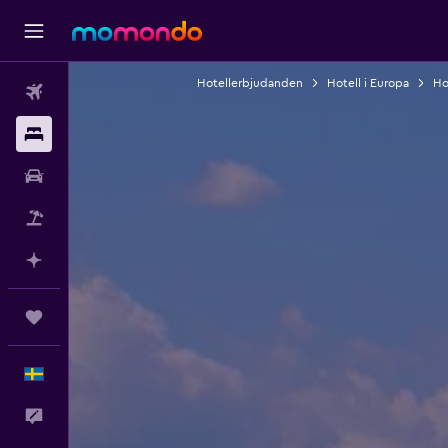
Hotellerbjudanden
Hotell i Europa
Hot
Flyg
Boende
Hyrbil
Paketresor
Planera med AI
Trips
Svenska
Feedback