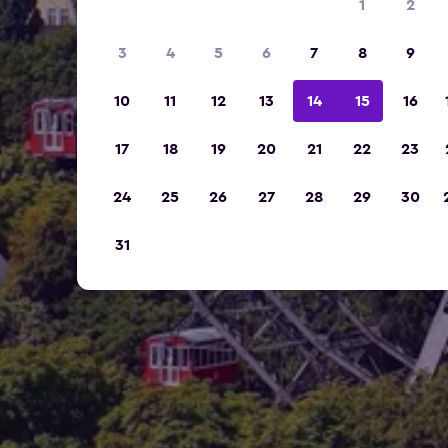
1
2
3
4
5
6
7
8
9
10
11
12
13
14
15
16
17
18
19
20
21
22
23
24
25
26
27
28
29
30
31