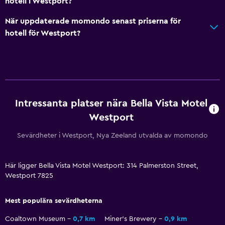
Allmänt
hotell i Westport?
Fönster
När uppdaterade momondo senast priserna för
Utsikt över lugn gata
hotell för Westport?
Familjerum
Vardagsrum
Utsikt över trädgård
Bäddsoffa
Intressanta platser nära Bella Vista Motel
Telefon
Westport
Heltäckningsmatta
Sevärdheter i Westport, Nya Zeeland utvalda av momondo
Bergsutsikt
Förvaring
Här ligger Bella Vista Motel Westport: 314 Palmerston Street,
Westport 7825
Badrum
Mest populära sevärdheterna
Upphöjd toalett
Coaltown Museum
0,7 km
Miner's Brewery
0,9 km
Dusch