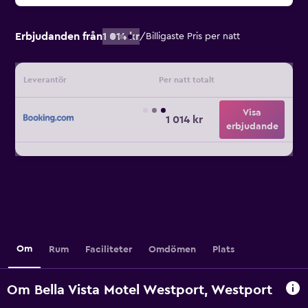
Erbjudanden från
1 014 kr
/
Billigaste Pris per natt
Leverantör
Per natt totalt
Visa
1 014 kr
erbjudande
Om
Rum
Faciliteter
Omdömen
Plats
Om Bella Vista Motel Westport, Westport