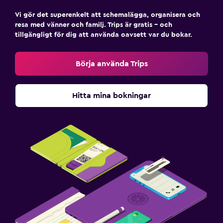
Vi gör det superenkelt att schemalägga, organisera och
Restauranger
resa med vänner och familj. Trips är gratis – och
Frukost på rummet
tillgängligt för dig att använda oavsett var du bokar.
Mat kan levereras till gästboendet
Börja använda Trips
Matbord
Arbetsyta
Hitta mina bokningar
Fax/kopieringsmöjligheter
Skrivbord
Saker att göra
Golf
Simning
Tjänster och bekvämligheter