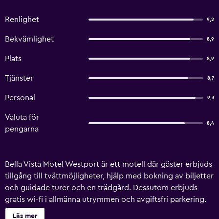
Renlighet
9,2
Bekvämlighet
8,9
Plats
8,9
Tjänster
8,7
Personal
9,3
Valuta för
8,4
pengarna
Bella Vista Motel Westport är ett motell där gäster erbjuds
tillgång till tvättmöjligheter, hjälp med bokning av biljetter
och guidade turer och en trädgård. Dessutom erbjuds
gratis wi-fi i allmänna utrymmen och avgiftsfri parkering.
Här har gäster även tillgång till utomhusgrill, ett
Läs mer