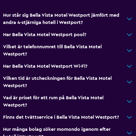
Tillgänglighet och lämplighet
Hur står sig Bella Vista Motel Westport jämfört med
Hela enheten ligger på bottenvåningen
andra 4-stjärniga hotell i Westport?
Rökfria rum tillgängliga
Har Bella Vista Motel Westport pool?
Hela enheten är rullstolsanpassad
Vilket är telefonnumret till Bella Vista Motel
Handikappvänligt
Westport?
Lättillgänglig dusch
Har Bella Vista Motel Westport Wi-Fi?
Duschstol
Vilken tid är utcheckningen för Bella Vista Motel
Fjäderfri kudde
Westport?
Toalett med stödhandtag
Vad är priset för ett rum på Bella Vista Motel
Övre våningar nås via trappor
Westport?
Rökningsområden
Finns det tvättservice i Bella Vista Motel Westport?
Privat ingång
Hur många bolag söker momondo igenom efter