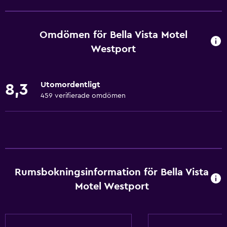
Vinglas
Elektrisk vattenkokare
Omdömen för Bella Vista Motel
Ugn
Westport
Mikrovågsugn
Köksutrustning
Utomordentligt
8,3
Spishäll
459 verifierade omdömen
Te/kaffebryggare
Vattenkokare
Brödrost
Kylskåp
Rumsbokningsinformation för Bella Vista
Kaffemaskin
Motel Westport
Kök
Kokvrå