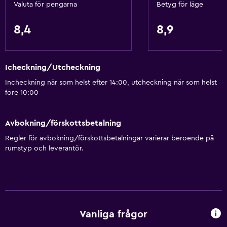
Valuta för pengarna
Betyg för läge
Grundläggande bekvämligheter
Gratis WiFi
8,4
8,9
Internet
Sängkläder
Icheckning/Utcheckning
Handdukar
Incheckning när som helst efter 14:00, utcheckning när som helst
Fläkt
före 10:00
Brandsläckare
Gratis toalettartiklar
Avbokning/förskottsbetalning
Schampo
Regler för avbokning/förskottsbetalningar varierar beroende på
rumstyp och leverantör.
Brandvarnare
Värme
Kroppstvål
Papperskorgar
Vanliga frågor
Balsam