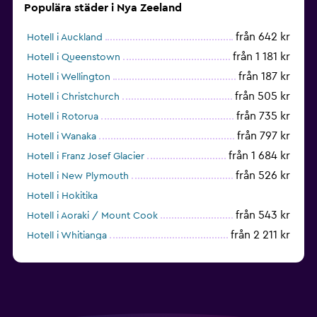
Populära städer i Nya Zeeland
från 642 kr
Hotell i Auckland
från 1 181 kr
Hotell i Queenstown
från 187 kr
Hotell i Wellington
från 505 kr
Hotell i Christchurch
från 735 kr
Hotell i Rotorua
från 797 kr
Hotell i Wanaka
från 1 684 kr
Hotell i Franz Josef Glacier
från 526 kr
Hotell i New Plymouth
Hotell i Hokitika
från 543 kr
Hotell i Aoraki / Mount Cook
från 2 211 kr
Hotell i Whitianga
från 241 kr
Hotell i Hamilton