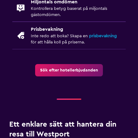
Miljontals omdömen
Parkering och transport
Kontrollera betyg baserat på miljontals
gästomdömen.
Flygbuss
Gratis parkering
Prisbevakning
Inte redo att boka? Skapa en
prisbevakning
Privat parkering
för att hålla koll på priserna.
Utomhus
Grill
Sök efter hotellerbjudanden
Balkong
Trädgård
Tvättstuga
Tvättstuga
Tvätt-/kemtvättsservice
Ett enklare sätt att hantera din
Strykjärn och strykbräda
resa till Westport