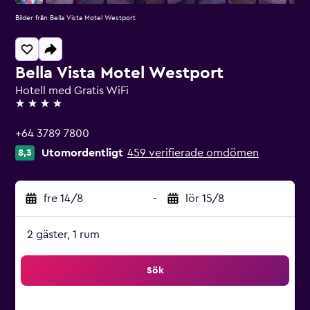
Bilder från Bella Vista Motel Westport
Bella Vista Motel Westport
Hotell med Gratis WiFi
4 stjärnor
+64 3789 7800
Utomordentligt
459 verifierade omdömen
8,3
fre 14/8
-
lör 15/8
2 gäster, 1 rum
Sök