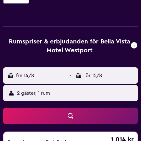
picknickområde och ett värdeförvaringsskåp i
receptionen. Bella Vista Motel Westport erbjuder 18 rum
med espressobryggare och kaffe- och tebryggare. Gäster
har tillgång till gratis wi-fi (hastighet: 50+ Mbps).
Badrummen har dusch och hårtorkar. Skrivbord och
telefon finns. Dessutom har rummen strykjärn/strykbräda
Rumspriser & erbjudanden för Bella Vista
och bärbara fläktar. Städning sker dagligen.
Motel Westport
fre 14/8
-
lör 15/8
2 gäster, 1 rum
1 014 kr